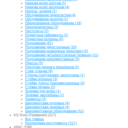
Накачка колес азотом (1)
Накачка колес воздухом (4)
Насосы, шланги (1)
Обслуживание гидросистем (4)
Обслуживание колодок (1)
Общегаражное оборудование (18)
Пеногенераторы (2)
Пистолеты (2)
Подкатные гайковерты (2)
Подкатные колонны (6)
Подъемники (61)
Подъемники двухстоечные (19)
Подъемники ножничные (короткие) (5)
Подъемники четырехстоечные (ровные) (11)
Подъемники шиномонтажные (5)
Прессы (5)
Проточка дисков и барабанов (2)
Слив, откачка (9)
Стенды сход-развал, аксессуары (1)
Стойки опорные (3)
Стойки, платы трансмиссионные (3)
Стяжки пружин (2)
Тележки для колес (1)
Тележки, маслобары (1)
Траверсы (3)
Шиномонтажи грузовые (4)
Шиномонтажи легковые (4)
Шиномонтажное оборудование (51)
KS-Tools (Германия) (317)
Все товары
Распродажа инструмента (317)
APAC (298)