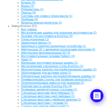
Колено (5)
Краны (2)
Лубрикаторы (1)
Прессы (9)
Системы для слива и сбора масла (1)
Тройники (6)
Фильтры-влагоотделители (2)
Завод Kronvuz (51)
Все товары
Металлические шкафы для хранения инструментов (2)
Тележки для инструмента KronVuz (3)
Горны кузнечные (1)
Закалочные ванны (1)
Зарядные и зарядно-разрядные устройства (1)
Импульсные ЗУ с жидкокристаллическим дисплеем (2)
Импульсные многоканальные ЗУ (3)
Инструментальные тележки Гефест (3)
Лари (1)
Маленькие инструментальные шкафы (1)
Металлические слесарные столы KronVuz (2)
Многоярусные зарядно-десульфатирующие шкафы (2)
Оборудование для вытяжки газов (1)
Одноярусные зарядно-десульфатирующие шкафы (1)
Пневматические стенды для проверки агрегатов (2)
Полипропиленовые емкости для хранения (1)
Рабочие места серии KronVuz Pro (4)
Роликовые аккумуляторные стеллажи (1)
Слесарные верстаки двухтумбовые (1)
Слесарные верстаки однотумбовые (1)
Слесарные верстаки с двойным экраном (1)
Слесарные верстаки с тисками (2)
Стенды для обкатки двигателей (1)