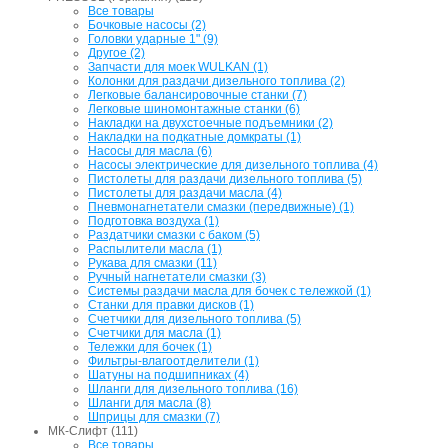
Все товары
Бочковые насосы (2)
Головки ударные 1" (9)
Другое (2)
Запчасти для моек WULKAN (1)
Колонки для раздачи дизельного топлива (2)
Легковые балансировочные станки (7)
Легковые шиномонтажные станки (6)
Накладки на двухстоечные подъемники (2)
Накладки на подкатные домкраты (1)
Насосы для масла (6)
Насосы электрические для дизельного топлива (4)
Пистолеты для раздачи дизельного топлива (5)
Пистолеты для раздачи масла (4)
Пневмонагнетатели смазки (передвижные) (1)
Подготовка воздуха (1)
Раздатчики смазки с баком (5)
Распылители масла (1)
Рукава для смазки (11)
Ручный нагнетатели смазки (3)
Системы раздачи масла для бочек с тележкой (1)
Станки для правки дисков (1)
Счетчики для дизельного топлива (5)
Счетчики для масла (1)
Тележки для бочек (1)
Фильтры-влагоотделители (1)
Шатуны на подшипниках (4)
Шланги для дизельного топлива (16)
Шланги для масла (8)
Шприцы для смазки (7)
МК-Слифт (111)
Все товары