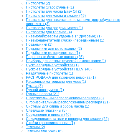
Пистолеты (2)
Пистолеты Graco ручные (1)
Пистолеты для масла Easy Oil (2)
Пистолеты для масла и смазки (49)
Пистолеты для накачки шин с манометром, обдувочные
пистолеты (3)
Пистолеты для раздачи масла (1)
Пистолеты для топлива (4)
Пневмогайковерты ударные 1" (грузовые) (1)
Пневмонагнетатели смазки (передвижные) (1)
Подъёмники (1)
Подъемники для мототехники (2)
Подъёмники мотоциклетные (1)
Поршневые бочковые насосы (25)
Приборы для автоматической накачки колес (1)
Пуско-зарядные устройства (1)
Пуско-зарядные устройства HELVI (40)
Раздаточные пистолеты (1)
РАСПРОДАЖА для кузовного ремонта (1)
Расходные материалы для моек (1)
Рукава (3)
Ручной инструмент (1)
Ручные насосы (21)
С вертикальным расположением ресивера (3)
С горизонтальным расположением ресивера (21)
Системы для слива и сбора масла (1)
Следящие пластины (5)
Соединения и нипеля (46)
Солидолонагнетатели и шприцы для смазки (22)
Стойки трансмиссионные (1)
Тележки (2)
Тележки для бочек (6)