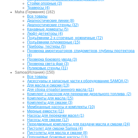
Стойки опорные (3)
Траверсы (4)
Maha (Германия) (182)
Все товары
Диагностические линии (8)
Диагностические стенды (32)
Канавные домкраты (5)
Люфт-детекторы (4)
Подъёмники 2-х стоечные, ножничные (72)
Подъёмники плунжерные (15)
Приборы, тестеры (5)
Проверка амортизаторов, спидометров, глубины протектора
(4)
Проверка бокового увода (3)
Проверка света фар (3)
Роликовые стенды (31)
Samoa(Испания) (150)
Все товары
Аксессуары и запасные части к оборудованию SAMOA (2)
Для масла и смазки (13)
Для сбора отработаннного масла (11)
Комплект с насосом для перекачки дизельного топлива, (2)
Комплекты для масла (15)
Комплекты для смазки (3)
Мембранные насосы и комплекты (10)
Мерные емкости (11)
Насосы для перекачки масел (1)
Насосы для смазки (12)
Передвижные комплекты для раздачи масла и смазки (24)
Пистолет для смазки Samoa (4)
Пистолеты для масла и смазки (8)
Поршневые бочковые насосы (13)