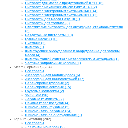
Пистолет для масла с предустановкой K 500 (6)
Пистолет с механическим счетчиком К40 (2)
Пистолет с электронным счетчиком К400 (4)
Пистолет с электронным счетчиком К600 (2)
Пистолеты для масла Easy Oil (1)
Пистолеты для топлива (8)
Пластиковые пистолеты для антифриза, стеклоочистителя
(3)
Раздаточные пистолеты (10)
Ручные насосы (10)
Счетчики (2)
Фильтра (1)
Фильтрующее оборудование и оборудование для замены
масла (4)
Фильтры тонкой очистки с металличекским катриджем (1)
Частные заправочные колонки (1)
Sicam (Германия) (204)
Все товары
Аксессуары для балансировок (6)
Аксессуары для шиномонтажей (37)
Балансировки грузовые (2)
Балансировки легковые (15)
Грузовые комплекты (2)
з/ч SICAM (96)
Легковые комплекты (2)
Накачка колес воздухом (4)
Шиномонтажи грузовые (5)
Шиномонтажи легковые (34)
Шиномонтажное оборудование (1)
TopAuto (Италия) (202)
Все товары
Для кондиционеров (19)