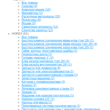
Все товары
Горелки (4)
Комплектующие (10)
Манометры (2)
Расходные материалы (20)
Редукторы (6)
Резаки (3)
Сварочные аппараты (11)
Средства защиты (12)
HOREX (61)
Все товары
Быстросъемное соединение мама-елка (тип 26) (1)
Быстросъемное соединение мама-резьба (тип 26) (4)
Быстросъемное соединение папа-елка (тип 26) (1)
Гайки, конусы, проставочные шайбы (1)
Генераторы азота (1)
Головки ударные 1" (2)
Елка резьба наружная (тип 26) (2)
Елка-резьба внутренняя(тип 26) (1)
Запчасти для домкратов (4)
Запчасти для электрогайковертов (1)
Запчасти к шиномонтажным станкам (1)
Зачистные машинки (2)
Катушки с пневмошлангами (2)
Колено (1)
Легковые шиномонтажные станки (1)
Лежаки (1)
Машинки для нарезки протектора (1)
Наборы головок 1/2" (1)
Насосы для масла (1)
Передвижные системы раздачи масла (1)
Пистолеты для накачки шин с манометром, обдувочные