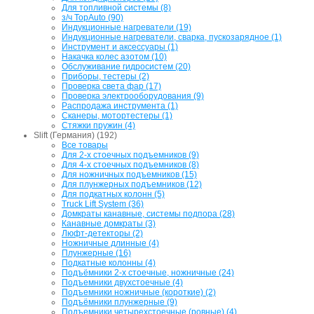
Для топливной системы (8)
з/ч TopAuto (90)
Индукционные нагреватели (19)
Индукционные нагреватели, сварка, пускозарядное (1)
Инструмент и аксессуары (1)
Накачка колес азотом (10)
Обслуживание гидросистем (20)
Приборы, тестеры (2)
Проверка света фар (17)
Проверка электрооборудования (9)
Распродажа инструмента (1)
Сканеры, мотортестеры (1)
Стяжки пружин (4)
Slift (Германия) (192)
Все товары
Для 2-х стоечных подъемников (9)
Для 4-х стоечных подъемников (8)
Для ножничных подъемников (15)
Для плунжерных подъемников (12)
Для подкатных колонн (5)
Truck Lift System (36)
Домкраты канавные, системы подпора (28)
Канавные домкраты (3)
Люфт-детекторы (2)
Ножничные длинные (4)
Плунжерные (16)
Подкатные колонны (4)
Подъёмники 2-х стоечные, ножничные (24)
Подъемники двухстоечные (4)
Подъемники ножничные (короткие) (2)
Подъёмники плунжерные (9)
Подъемники четырехстоечные (ровные) (4)