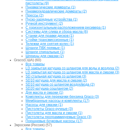
пистолеты (9)
Пневматические домкраты (1)
Пневмогидравлические домкраты (2)
Прессы (2)
Пуско-зарядные устройства (1)
Ручной инструмент (2)
С горизонтальным расположением ресивера (1)
Системы для слива и сбора масла (6)
Станки для правки дисков (1)
Стойки трансмиссионные (1)
Тележки для снятия колес (1)
Шланги ПВХ прямые (1)
Шланги спиральные (1)
Шприцы для смазки (2)
Graco(США) (60)
Все товары
LD закрытая катушка со шлангом для воды и воздуха (2)
LD закрытая катушка со шлангом для масла и смазки (3)
SD стальная катушка со шлангом (3)
SD10 катушка для масла и смазки (2)
SD10 катушка со шлангом воздух/вода (2)
SD20 катушка сошлангом (2)
Для масла и смазки (1)
Комплекты для перекачки бензина Graco (3)
Мембранные насосы и комплекты (17)
Насосы для смазки (1)
Пистолеты Graco ручные (3)
Пистолеты для масла и смазки (1)
Пистолеты программируемые Graco (3)
Поршневые бочковые насосы (17)
Экросхим (Россия) (57)
Все товары