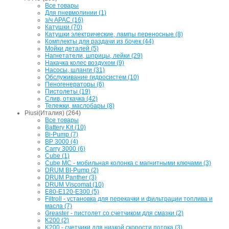
Все товары
Для пневмолинии (1)
з/ч APAC (16)
Катушки (70)
Катушки электрические, лампы переносные (8)
Комплекты для раздачи из бочек (44)
Мойки деталей (5)
Нагнетатели, шприцы, лейки (29)
Накачка колес воздухом (9)
Насосы, шланги (31)
Обслуживание гидросистем (10)
Пеногенераторы (6)
Пистолеты (19)
Слив, откачка (42)
Тележки, маслобары (8)
Piusi(Италия) (264)
Все товары
Battery Kit (10)
Bi-Pump (7)
BP 3000 (4)
Carry 3000 (6)
Cube (1)
Cube MC - мобильная колонка с магнитными ключами (3)
DRUM BI-Pump (2)
DRUM Panther (3)
DRUM Viscomat (10)
E80-E120-E300 (5)
Filtroll - установка для перекачки и фильтрации топлива и
масла (7)
Greaster - пистолет со счетчиком для смазки (2)
K200 (2)
K200 - счетчики для низкой скорости потока (3)