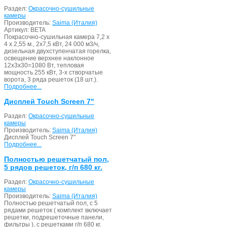
Раздел:
Окрасочно-сушильные
камеры
Производитель:
Saima (Италия)
Артикул:
BETA
Покрасочно-сушильная камера 7,2 х
4 х 2,55 м., 2х7,5 кВт, 24 000 м3/ч,
дизельная двухступенчатая горелка,
освещение верхнее наклонное
12х3х30=1080 Вт, тепловая
мощность 255 кВт, 3-х створчатые
ворота, 3 ряда решеток (18 шт.).
Подробнее...
Дисплей Touch Screen 7"
Раздел:
Окрасочно-сушильные
камеры
Производитель:
Saima (Италия)
Дисплей Touch Screen 7"
Подробнее...
Полностью решетчатый пол,
5 рядов решеток, г/п 680 кг.
Раздел:
Окрасочно-сушильные
камеры
Производитель:
Saima (Италия)
Полностью решетчатый пол, с 5
рядами решеток ( комплект включает
решетки, подрешеточные панели,
фильтры ), с решетками г/п 680 кг.