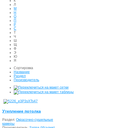
К
Л
М
Н
О
П
Р
С
Т
Ч
Ш
Щ
Ф
Э
Ю
Я
Сортировка
Название
Раздел
Производитель
Утепление потолка
Раздел:
Окрасочно-сушильные
камеры
Производитель:
Saima (Италия)