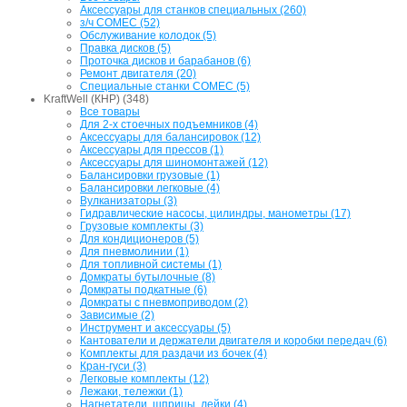
Аксессуары для станков специальных (260)
з/ч COMEC (52)
Обслуживание колодок (5)
Правка дисков (5)
Проточка дисков и барабанов (6)
Ремонт двигателя (20)
Специальные станки COMEC (5)
KraftWell (КНР) (348)
Все товары
Для 2-х стоечных подъемников (4)
Аксессуары для балансировок (12)
Аксессуары для прессов (1)
Аксессуары для шиномонтажей (12)
Балансировки грузовые (1)
Балансировки легковые (4)
Вулканизаторы (3)
Гидравлические насосы, цилиндры, манометры (17)
Грузовые комплекты (3)
Для кондиционеров (5)
Для пневмолинии (1)
Для топливной системы (1)
Домкраты бутылочные (8)
Домкраты подкатные (6)
Домкраты с пневмоприводом (2)
Зависимые (2)
Инструмент и аксессуары (5)
Кантователи и держатели двигателя и коробки передач (6)
Комплекты для раздачи из бочек (4)
Кран-гуси (3)
Легковые комплекты (12)
Лежаки, тележки (1)
Нагнетатели, шприцы, лейки (4)