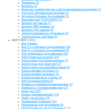
Траверсы (3)
Фильтра (2)
Фильтры тонкой очистки с металличекским катриджем (1)
Частные заправочные колонки (2)
Четырехстоечные подъемники (1)
Шиномонтаж "ПОД КЛЮЧ" (2)
Шланги для масла (2)
Шланги ПВХ прямые (1)
Шприцы для смазки (4)
Электрогайковерты (грузовые) (2)
Электронные счетчики (2)
WERTHER (1101)
Все товары
Для 2-х стоечных подъемников (16)
Для 4-х стоечных подъемников (8)
Для ножничных подъемников (30)
Для подкатных колонн (14)
Аксессуары для балансировок (7)
Аксессуары для прессов (17)
Аксессуары для шиномонтажей (8)
Балансировки грузовые (1)
Балансировки легковые (8)
Балансировочные стенды (5)
Для кондиционеров (5)
Домкраты пневмогидравлические (1)
Домкраты с пневмоприводом (12)
Кран-гуси (20)
Краны гидравлические (14)
Люфт-детекторы (3)
Ножничные длинные (21)
Ножничные для грузовиков (4)
Общегаражное оборудование (177)