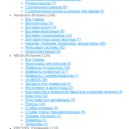
Ручные насосы (7)
Соединения и нипеля (9)
Солидолонагнетатели и шприцы для смазки (5)
Aerservice (Италия) (144)
Все товары
Вентиляторы (5)
Вытяжка в полу (3)
Вытяжки мобильные (8)
Вытяжки стационарные (13)
Для сварочных газов, местные (7)
Насадки, тройники, балансиры, кронштейны (60)
Рельсовые системы (42)
Шланги вытяжные (6)
MEGA (Испания) (135)
Все товары
Аксессуары для прессов (3)
Домкраты бутылочные (18)
Домкраты подкатные (17)
Домкраты с пневмоприводом (7)
з/ч MEGA (39)
Запчасти для домкратов (2)
Инструмент и аксессуары (2)
Кантователи и держатели двигателя и коробки передач (4)
Кран-гуси (11)
Подставки под автомобиль (3)
Прессы (14)
Стойки опорные (3)
Стойки, платы трансмиссионные (9)
Тележки для колес (1)
Траверсы (1)
Трубогибы (1)
PRESSOL (Германия) (118)