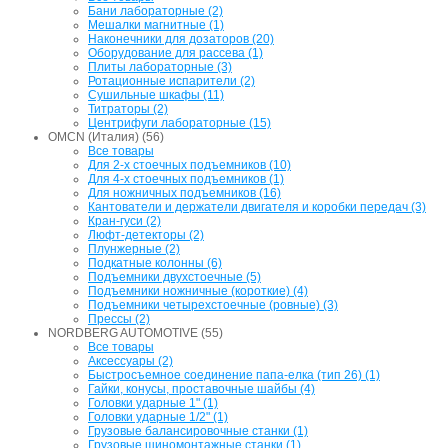
Бани лабораторные (2)
Мешалки магнитные (1)
Наконечники для дозаторов (20)
Оборудование для рассева (1)
Плиты лабораторные (3)
Ротационные испарители (2)
Сушильные шкафы (11)
Титраторы (2)
Центрифуги лабораторные (15)
OMCN (Италия) (56)
Все товары
Для 2-х стоечных подъемников (10)
Для 4-х стоечных подъемников (1)
Для ножничных подъемников (16)
Кантователи и держатели двигателя и коробки передач (3)
Кран-гуси (2)
Люфт-детекторы (2)
Плунжерные (2)
Подкатные колонны (6)
Подъемники двухстоечные (5)
Подъемники ножничные (короткие) (4)
Подъемники четырехстоечные (ровные) (3)
Прессы (2)
NORDBERG AUTOMOTIVE (55)
Все товары
Аксессуары (2)
Быстросъемное соединение папа-елка (тип 26) (1)
Гайки, конусы, проставочные шайбы (4)
Головки ударные 1" (1)
Головки ударные 1/2" (1)
Грузовые балансировочные станки (1)
Грузовые шиномонтажные станки (1)