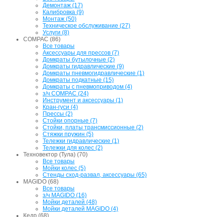
Демонтаж (17)
Калибровка (9)
Монтаж (50)
Техническое обслуживание (27)
Услуги (8)
COMPAC (86)
Все товары
Аксессуары для прессов (7)
Домкраты бутылочные (2)
Домкраты гидравлические (9)
Домкраты пневмогидравлические (1)
Домкраты подкатные (15)
Домкраты с пневмоприводом (4)
з/ч COMPAC (24)
Инструмент и аксессуары (1)
Кран-гуси (4)
Прессы (2)
Стойки опорные (7)
Стойки, платы трансмиссионные (2)
Стяжки пружин (5)
Тележки гидравлические (1)
Тележки для колес (2)
Техновектор (Тула) (70)
Все товары
Мойки колес (5)
Стенды сход-развал, аксессуары (65)
MAGIDO (68)
Все товары
з/ч MAGIDO (16)
Мойки деталей (48)
Мойки деталей MAGIDO (4)
Кедр (68)