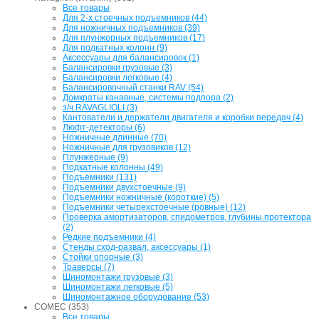
Все товары
Для 2-х стоечных подъемников (44)
Для ножничных подъемников (39)
Для плунжерных подъемников (17)
Для подкатных колонн (9)
Аксессуары для балансировок (1)
Балансировки грузовые (3)
Балансировки легковые (4)
Балансировочный станки RAV (54)
Домкраты канавные, системы подпора (2)
з/ч RAVAGLIOLI (3)
Кантователи и держатели двигателя и коробки передач (4)
Люфт-детекторы (6)
Ножничные длинные (70)
Ножничные для грузовиков (12)
Плунжерные (9)
Подкатные колонны (49)
Подъёмники (131)
Подъемники двухстоечные (9)
Подъемники ножничные (короткие) (5)
Подъемники четырехстоечные (ровные) (12)
Проверка амортизаторов, спидометров, глубины протектора
(2)
Редкие подъемники (4)
Стенды сход-развал, аксессуары (1)
Стойки опорные (3)
Траверсы (7)
Шиномонтажи грузовые (3)
Шиномонтажи легковые (5)
Шиномонтажное оборудование (53)
COMEC (353)
Все товары