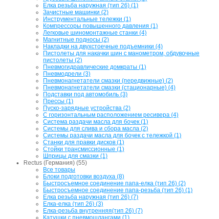
Елка резьба наружная (тип 26) (1)
Зачистные машинки (2)
Инструментальные тележки (1)
Компрессоры повышенного давления (1)
Легковые шиномонтажные станки (4)
Магнитные подносы (2)
Накладки на двухстоечные подъемники (4)
Пистолеты для накачки шин с манометром, обдувочные
пистолеты (2)
Пневмогидравлические домкраты (1)
Пневмодрели (3)
Пневмонагнетатели смазки (передвижные) (2)
Пневмонагнетатели смазки (стационарные) (4)
Подставки под автомобиль (3)
Прессы (1)
Пуско-зарядные устройства (2)
С горизонтальным расположением ресивера (4)
Система раздачи масла для бочек (1)
Системы для слива и сбора масла (2)
Системы раздачи масла для бочек с тележкой (1)
Станки для правки дисков (1)
Стойки трансмиссионные (1)
Шприцы для смазки (1)
Rectus (Германия) (55)
Все товары
Блоки подготовки воздуха (8)
Быстросъемное соединение папа-елка (тип 26) (2)
Быстросъемное соединение папа-резьба (тип 26) (1)
Елка резьба наружная (тип 26) (7)
Елка-елка (тип 26) (3)
Елка-резьба внутренняя(тип 26) (7)
Катушки с пневмошлангами (1)