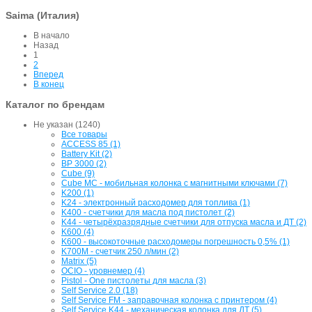
Saima (Италия)
В начало
Назад
1
2
Вперед
В конец
Каталог по брендам
Не указан (1240)
Все товары
ACCESS 85 (1)
Battery Kit (2)
BP 3000 (2)
Cube (9)
Cube MC - мобильная колонка с магнитными ключами (7)
K200 (1)
K24 - электронный расходомер для топлива (1)
K400 - счетчики для масла под пистолет (2)
K44 - четырёхразрядные счетчики для отпуска масла и ДТ (2)
K600 (4)
K600 - высокоточные расходомеры погрешность 0,5% (1)
K700M - счетчик 250 л/мин (2)
Matrix (5)
OCIO - уровнемер (4)
Pistol - One пистолеты для масла (3)
Self Service 2.0 (18)
Self Service FM - заправочная колонка с принтером (4)
Self Service K44 - механическая колонка для ДТ (5)