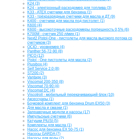
K24 (3)
K24 - электронный расходомер для топлива (3)
K33 - ATEX счетчики для бензина (1)
K33 - трёхразрядные счетчики для масла и ДТ (9)
K400 - счетчики для масла под пистолет (1)
K600 (4)
K600 - высокоточные расходомеры погрешность 0,5% (6)
K700M - счетчик 250 л/мин (1)
Next2 Pistol-One - пистолеты для масла высокого потока со
счетчиком (3)
OCIO - уровнемер (4)
Panther 56-72-90 (8)
PICO (12)
Pistol - One пистолеты для масла (2)
Piusibox (4)
Self Service 2.0 (8)
ST200 (2)
Vantage (3)
Viscomat 200-350 (8)
Viscomat 70-90 (4)
Viscomat DC (4)
Viscotroll - мобильный перекачивающий блок (10)
Аксессуары (1)
Бочковой комплект для бензина Drum EX50 (3)
Для масла и смазки (1)
Заправочные модули и насосы (17)
Импульсные счетчики (6)
Катушки PIUSI (5)
Комплекты для масла (1)
Насос для бензина EX 50-75 (1)
Насосы GARDA (7)
Насосы для воды (2)