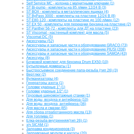
Self Service MC - колонка с магнитными ключами (1)
ST Bi-pump - комплекты на 85 л/мин 12/24 В (3)
ST BOX - комплекты в металлических ящиках (4)
ST ByPass 3000 - комплекты на пластине 12/24 В (8)
ST E80-120 - комплекты на пластине до 100 л/мин (12)
ST EX 50 - комплекты для перекачки бензина на пластине (2)
ST Panther 56-72 - комплекты для ДТ на пластине (23)
ST Viscomat - настенный комплект для масла (5)
Viscomat DC (5)
Аксессуары (52)
Аксессуары и запасные части к оборудованию GRACO (73)
Аксессуары и запасные части к оборудованию PIUSI (208)
Аксессуары и запасные части к оборудованию SAMOA (43)
Аксессуры (8)
Бочковой комплект для бензина Drum EX50 (10)
Бутылочные домкраты (1)
Быстросъемное соединение папа-резьба (тип 26) (3)
Вертлюг (2)
Вулканизаторы (4)
Генераторы азота (1)
Головки ударные 1" (1)
Головки ударные 1/2" (1)
Грузовые шиномонтажные станки (1)
Для воды, воздуха и антифриза (10)
Для воды, воздуха, антифриза (36)
Для масла и смазки (85)
Для сбора отработаннного масла (13)
Для топлива (1)
Елка-резьба внутренняя(тип 26) (1)
з/ч SICAM (1)
Заправка кондиционеров (3)
Заправочные модули и насосы (20)