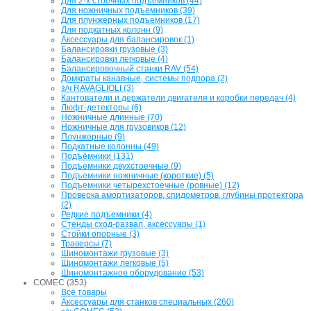
Для 2-х стоечных подъемников (44)
Для ножничных подъемников (39)
Для плунжерных подъемников (17)
Для подкатных колонн (9)
Аксессуары для балансировок (1)
Балансировки грузовые (3)
Балансировки легковые (4)
Балансировочный станки RAV (54)
Домкраты канавные, системы подпора (2)
з/ч RAVAGLIOLI (3)
Кантователи и держатели двигателя и коробки передач (4)
Люфт-детекторы (6)
Ножничные длинные (70)
Ножничные для грузовиков (12)
Плунжерные (9)
Подкатные колонны (49)
Подъёмники (131)
Подъемники двухстоечные (9)
Подъемники ножничные (короткие) (5)
Подъемники четырехстоечные (ровные) (12)
Проверка амортизаторов, спидометров, глубины протектора
(2)
Редкие подъемники (4)
Стенды сход-развал, аксессуары (1)
Стойки опорные (3)
Траверсы (7)
Шиномонтажи грузовые (3)
Шиномонтажи легковые (5)
Шиномонтажное оборудование (53)
COMEC (353)
Все товары
Аксессуары для станков специальных (260)