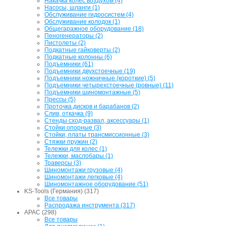
Накачка колес воздухом (4)
Насосы, шланги (1)
Обслуживание гидросистем (4)
Обслуживание колодок (1)
Общегаражное оборудование (18)
Пеногенераторы (2)
Пистолеты (2)
Подкатные гайковерты (2)
Подкатные колонны (6)
Подъемники (61)
Подъемники двухстоечные (19)
Подъемники ножничные (короткие) (5)
Подъемники четырехстоечные (ровные) (11)
Подъемники шиномонтажные (5)
Прессы (5)
Проточка дисков и барабанов (2)
Слив, откачка (9)
Стенды сход-развал, аксессуары (1)
Стойки опорные (3)
Стойки, платы трансмиссионные (3)
Стяжки пружин (2)
Тележки для колес (1)
Тележки, маслобары (1)
Траверсы (3)
Шиномонтажи грузовые (4)
Шиномонтажи легковые (4)
Шиномонтажное оборудование (51)
KS-Tools (Германия) (317)
Все товары
Распродажа инструмента (317)
APAC (298)
Все товары