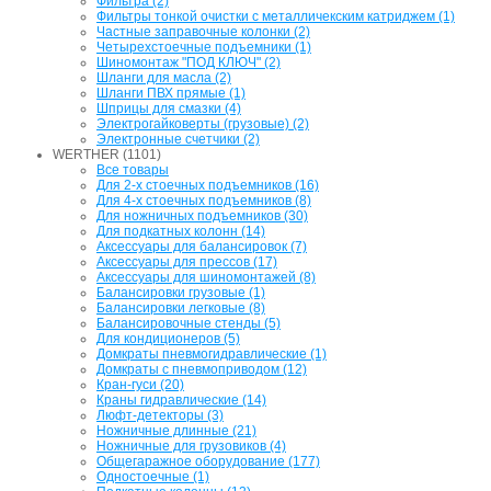
Фильтра (2)
Фильтры тонкой очистки с металличекским катриджем (1)
Частные заправочные колонки (2)
Четырехстоечные подъемники (1)
Шиномонтаж "ПОД КЛЮЧ" (2)
Шланги для масла (2)
Шланги ПВХ прямые (1)
Шприцы для смазки (4)
Электрогайковерты (грузовые) (2)
Электронные счетчики (2)
WERTHER (1101)
Все товары
Для 2-х стоечных подъемников (16)
Для 4-х стоечных подъемников (8)
Для ножничных подъемников (30)
Для подкатных колонн (14)
Аксессуары для балансировок (7)
Аксессуары для прессов (17)
Аксессуары для шиномонтажей (8)
Балансировки грузовые (1)
Балансировки легковые (8)
Балансировочные стенды (5)
Для кондиционеров (5)
Домкраты пневмогидравлические (1)
Домкраты с пневмоприводом (12)
Кран-гуси (20)
Краны гидравлические (14)
Люфт-детекторы (3)
Ножничные длинные (21)
Ножничные для грузовиков (4)
Общегаражное оборудование (177)
Одностоечные (1)