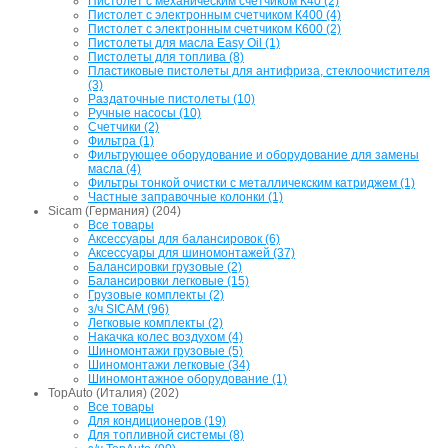
Пистолет с механическим счетчиком К40 (2)
Пистолет с электронным счетчиком К400 (4)
Пистолет с электронным счетчиком К600 (2)
Пистолеты для масла Easy Oil (1)
Пистолеты для топлива (8)
Пластиковые пистолеты для антифриза, стеклоочистителя
(3)
Раздаточные пистолеты (10)
Ручные насосы (10)
Счетчики (2)
Фильтра (1)
Фильтрующее оборудование и оборудование для замены
масла (4)
Фильтры тонкой очистки с металличекским катриджем (1)
Частные заправочные колонки (1)
Sicam (Германия) (204)
Все товары
Аксессуары для балансировок (6)
Аксессуары для шиномонтажей (37)
Балансировки грузовые (2)
Балансировки легковые (15)
Грузовые комплекты (2)
з/ч SICAM (96)
Легковые комплекты (2)
Накачка колес воздухом (4)
Шиномонтажи грузовые (5)
Шиномонтажи легковые (34)
Шиномонтажное оборудование (1)
TopAuto (Италия) (202)
Все товары
Для кондиционеров (19)
Для топливной системы (8)