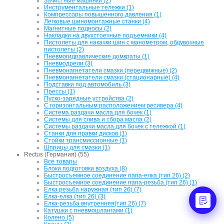
Зачистные машинки (2)
Инструментальные тележки (1)
Компрессоры повышенного давления (1)
Легковые шиномонтажные станки (4)
Магнитные подносы (2)
Накладки на двухстоечные подъемники (4)
Пистолеты для накачки шин с манометром, обдувочные
пистолеты (2)
Пневмогидравлические домкраты (1)
Пневмодрели (3)
Пневмонагнетатели смазки (передвижные) (2)
Пневмонагнетатели смазки (стационарные) (4)
Подставки под автомобиль (3)
Прессы (1)
Пуско-зарядные устройства (2)
С горизонтальным расположением ресивера (4)
Система раздачи масла для бочек (1)
Системы для слива и сбора масла (2)
Системы раздачи масла для бочек с тележкой (1)
Станки для правки дисков (1)
Стойки трансмиссионные (1)
Шприцы для смазки (1)
Rectus (Германия) (55)
Все товары
Блоки подготовки воздуха (8)
Быстросъемное соединение папа-елка (тип 26) (2)
Быстросъемное соединение папа-резьба (тип 26) (1)
Елка резьба наружная (тип 26) (7)
Елка-елка (тип 26) (3)
Елка-резьба внутренняя(тип 26) (7)
Катушки с пневмошлангами (1)
Колено (5)