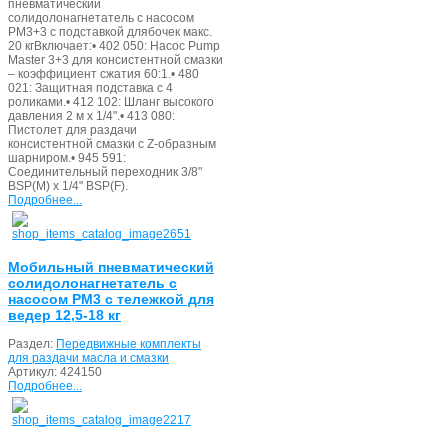
пневматический
солидолонагнетатель с насосом
PM3+3 с подставкой длябочек макс.
20 кгВключает:• 402 050: Насос Pump
Master 3+3 для консистентной смазки
– коэффициент сжатия 60:1.• 480
021: Защитная подставка с 4
роликами.• 412 102: Шланг высокого
давления 2 м x 1/4".• 413 080:
Пистолет для раздачи
консистентной смазки с Z-образным
шарниром.• 945 591:
Соединительный переходник 3/8"
BSP(M) x 1/4" BSP(F).
Подробнее...
Мобильный пневматический
солидолонагнетатель с
насосом PM3 с тележкой для
ведер 12,5-18 кг
Раздел:
Передвижные комплекты
для раздачи масла и смазки
Артикул:
424150
Подробнее...