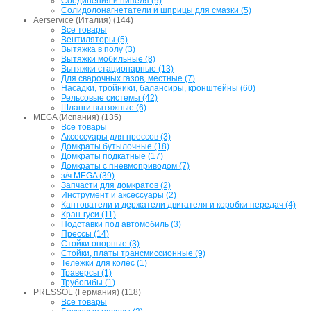
Соединения и нипеля (9)
Солидолонагнетатели и шприцы для смазки (5)
Aerservice (Италия) (144)
Все товары
Вентиляторы (5)
Вытяжка в полу (3)
Вытяжки мобильные (8)
Вытяжки стационарные (13)
Для сварочных газов, местные (7)
Насадки, тройники, балансиры, кронштейны (60)
Рельсовые системы (42)
Шланги вытяжные (6)
MEGA (Испания) (135)
Все товары
Аксессуары для прессов (3)
Домкраты бутылочные (18)
Домкраты подкатные (17)
Домкраты с пневмоприводом (7)
з/ч MEGA (39)
Запчасти для домкратов (2)
Инструмент и аксессуары (2)
Кантователи и держатели двигателя и коробки передач (4)
Кран-гуси (11)
Подставки под автомобиль (3)
Прессы (14)
Стойки опорные (3)
Стойки, платы трансмиссионные (9)
Тележки для колес (1)
Траверсы (1)
Трубогибы (1)
PRESSOL (Германия) (118)
Все товары