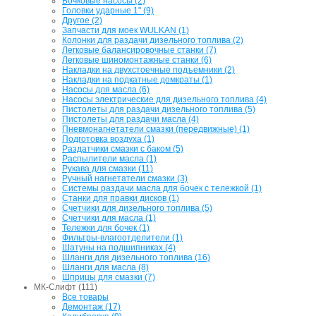
Бочковые насосы (2)
Головки ударные 1" (9)
Другое (2)
Запчасти для моек WULKAN (1)
Колонки для раздачи дизельного топлива (2)
Легковые балансировочные станки (7)
Легковые шиномонтажные станки (6)
Накладки на двухстоечные подъемники (2)
Накладки на подкатные домкраты (1)
Насосы для масла (6)
Насосы электрические для дизельного топлива (4)
Пистолеты для раздачи дизельного топлива (5)
Пистолеты для раздачи масла (4)
Пневмонагнетатели смазки (передвижные) (1)
Подготовка воздуха (1)
Раздатчики смазки с баком (5)
Распылители масла (1)
Рукава для смазки (11)
Ручный нагнетатели смазки (3)
Системы раздачи масла для бочек с тележкой (1)
Станки для правки дисков (1)
Счетчики для дизельного топлива (5)
Счетчики для масла (1)
Тележки для бочек (1)
Фильтры-влагоотделители (1)
Шатуны на подшипниках (4)
Шланги для дизельного топлива (16)
Шланги для масла (8)
Шприцы для смазки (7)
МК-Слифт (111)
Все товары
Демонтаж (17)