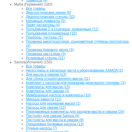
Траверсы (4)
Maha (Германия) (182)
Все товары
Диагностические линии (8)
Диагностические стенды (32)
Канавные домкраты (5)
Люфт-детекторы (4)
Подъёмники 2-х стоечные, ножничные (72)
Подъёмники плунжерные (15)
Приборы, тестеры (5)
Проверка амортизаторов, спидометров, глубины протектора
(4)
Проверка бокового увода (3)
Проверка света фар (3)
Роликовые стенды (31)
Samoa(Испания) (150)
Все товары
Аксессуары и запасные части к оборудованию SAMOA (2)
Для масла и смазки (13)
Для сбора отработаннного масла (11)
Комплект с насосом для перекачки дизельного топлива, (2)
Комплекты для масла (15)
Комплекты для смазки (3)
Мембранные насосы и комплекты (10)
Мерные емкости (11)
Насосы для перекачки масел (1)
Насосы для смазки (12)
Передвижные комплекты для раздачи масла и смазки (24)
Пистолет для смазки Samoa (4)
Пистолеты для масла и смазки (8)
Поршневые бочковые насосы (13)
Ручные насосы (7)