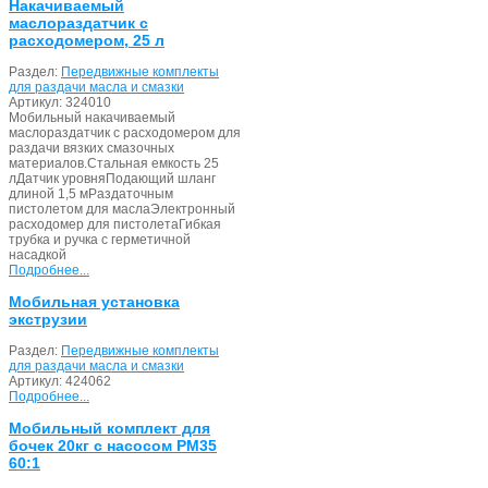
Накачиваемый
маслораздатчик с
расходомером, 25 л
Раздел:
Передвижные комплекты
для раздачи масла и смазки
Артикул:
324010
Мобильный накачиваемый
маслораздатчик с расходомером для
раздачи вязких смазочных
материалов.Стальная емкость 25
лДатчик уровняПодающий шланг
длиной 1,5 мРаздаточным
пистолетом для маслаЭлектронный
расходомер для пистолетаГибкая
трубка и ручка с герметичной
насадкой
Подробнее...
Мобильная установка
экструзии
Раздел:
Передвижные комплекты
для раздачи масла и смазки
Артикул:
424062
Подробнее...
Мобильный комплект для
бочек 20кг с насосом PM35
60:1