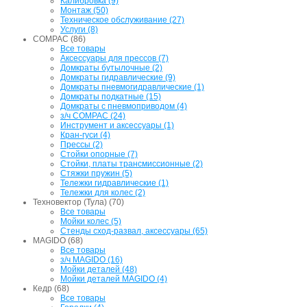
Калибровка (9)
Монтаж (50)
Техническое обслуживание (27)
Услуги (8)
COMPAC (86)
Все товары
Аксессуары для прессов (7)
Домкраты бутылочные (2)
Домкраты гидравлические (9)
Домкраты пневмогидравлические (1)
Домкраты подкатные (15)
Домкраты с пневмоприводом (4)
з/ч COMPAC (24)
Инструмент и аксессуары (1)
Кран-гуси (4)
Прессы (2)
Стойки опорные (7)
Стойки, платы трансмиссионные (2)
Стяжки пружин (5)
Тележки гидравлические (1)
Тележки для колес (2)
Техновектор (Тула) (70)
Все товары
Мойки колес (5)
Стенды сход-развал, аксессуары (65)
MAGIDO (68)
Все товары
з/ч MAGIDO (16)
Мойки деталей (48)
Мойки деталей MAGIDO (4)
Кедр (68)
Все товары