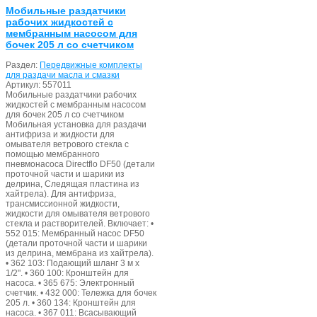
Мобильные раздатчики
рабочих жидкостей с
мембранным насосом для
бочек 205 л со счетчиком
Раздел:
Передвижные комплекты
для раздачи масла и смазки
Артикул:
557011
Мобильные раздатчики рабочих
жидкостей с мембранным насосом
для бочек 205 л со счетчиком
Мобильная установка для раздачи
антифриза и жидкости для
омывателя ветрового стекла с
помощью мембранного
пневмонасоса Directflo DF50 (детали
проточной части и шарики из
делрина, Следящая пластина из
хайтрела). Для антифриза,
трансмиссионной жидкости,
жидкости для омывателя ветрового
стекла и растворителей. Включает: •
552 015: Мембранный насос DF50
(детали проточной части и шарики
из делрина, мембрана из хайтрела).
• 362 103: Подающий шланг 3 м x
1/2". • 360 100: Кронштейн для
насоса. • 365 675: Электронный
счетчик. • 432 000: Тележка для бочек
205 л. • 360 134: Кронштейн для
насоса. • 367 011: Всасывающий