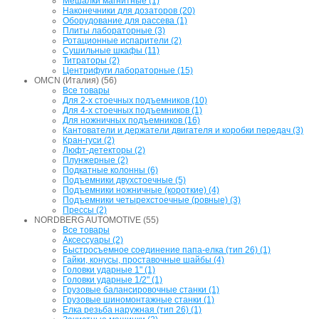
Мешалки магнитные (1)
Наконечники для дозаторов (20)
Оборудование для рассева (1)
Плиты лабораторные (3)
Ротационные испарители (2)
Сушильные шкафы (11)
Титраторы (2)
Центрифуги лабораторные (15)
OMCN (Италия) (56)
Все товары
Для 2-х стоечных подъемников (10)
Для 4-х стоечных подъемников (1)
Для ножничных подъемников (16)
Кантователи и держатели двигателя и коробки передач (3)
Кран-гуси (2)
Люфт-детекторы (2)
Плунжерные (2)
Подкатные колонны (6)
Подъемники двухстоечные (5)
Подъемники ножничные (короткие) (4)
Подъемники четырехстоечные (ровные) (3)
Прессы (2)
NORDBERG AUTOMOTIVE (55)
Все товары
Аксессуары (2)
Быстросъемное соединение папа-елка (тип 26) (1)
Гайки, конусы, проставочные шайбы (4)
Головки ударные 1" (1)
Головки ударные 1/2" (1)
Грузовые балансировочные станки (1)
Грузовые шиномонтажные станки (1)
Елка резьба наружная (тип 26) (1)