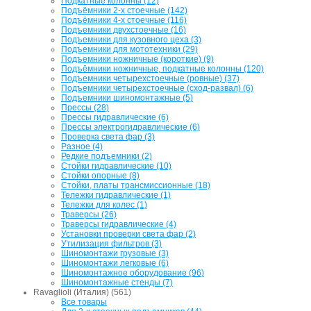
Подкатные колонны (12)
Подъёмники 2-х стоечные (142)
Подъёмники 4-х стоечные (116)
Подъемники двухстоечные (16)
Подъемники для кузовного цеха (3)
Подъемники для мототехники (29)
Подъемники ножничные (короткие) (9)
Подъёмники ножничные, подкатные колонны (120)
Подъемники четырехстоечные (ровные) (37)
Подъемники четырехстоечные (сход-развал) (6)
Подъемники шиномонтажные (5)
Прессы (28)
Прессы гидравлические (6)
Прессы электрогидравлические (6)
Проверка света фар (3)
Разное (4)
Редкие подъемники (2)
Стойки гидравлические (10)
Стойки опорные (8)
Стойки, платы трансмиссионные (18)
Тележки гидравлические (1)
Тележки для колес (1)
Траверсы (26)
Траверсы гидравлические (4)
Установки проверки света фар (2)
Утилизация фильтров (3)
Шиномонтажи грузовые (3)
Шиномонтажи легковые (6)
Шиномонтажное оборудование (96)
Шиномонтажные стенды (7)
Ravaglioli (Италия) (561)
Все товары