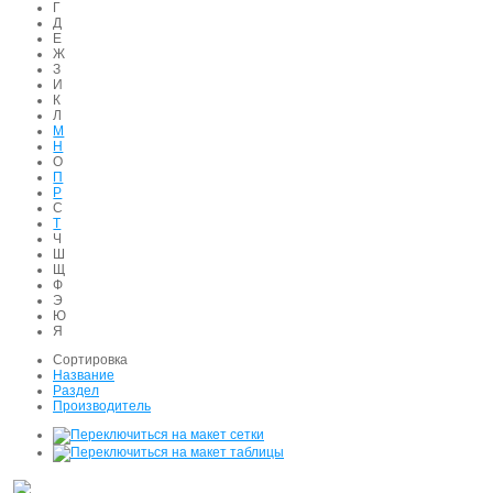
Г
Д
Е
Ж
З
И
К
Л
М
Н
О
П
Р
С
Т
Ч
Ш
Щ
Ф
Э
Ю
Я
Сортировка
Название
Раздел
Производитель