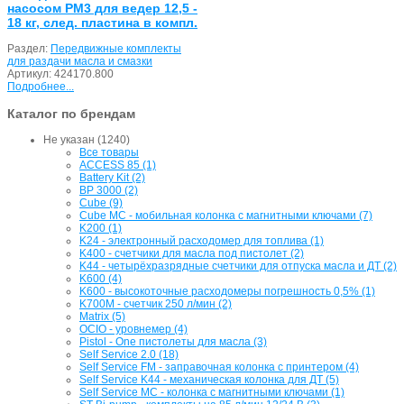
насосом PM3 для ведер 12,5 -
18 кг, след. пластина в компл.
Раздел:
Передвижные комплекты
для раздачи масла и смазки
Артикул:
424170.800
Подробнее...
Каталог по брендам
Не указан (1240)
Все товары
ACCESS 85 (1)
Battery Kit (2)
BP 3000 (2)
Cube (9)
Cube MC - мобильная колонка с магнитными ключами (7)
K200 (1)
K24 - электронный расходомер для топлива (1)
K400 - счетчики для масла под пистолет (2)
K44 - четырёхразрядные счетчики для отпуска масла и ДТ (2)
K600 (4)
K600 - высокоточные расходомеры погрешность 0,5% (1)
K700M - счетчик 250 л/мин (2)
Matrix (5)
OCIO - уровнемер (4)
Pistol - One пистолеты для масла (3)
Self Service 2.0 (18)
Self Service FM - заправочная колонка с принтером (4)
Self Service K44 - механическая колонка для ДТ (5)
Self Service MC - колонка с магнитными ключами (1)