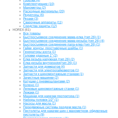
Горелки (4)
Комплектующие (10)
Манометры (2)
Расходные материалы (20)
Редукторы (6)
Резаки (3)
Сварочные аппараты (11)
Средства защиты (12)
HOREX (61)
Все товары
Быстросъемное соединение мама-елка (тип 26) (1)
Быстросъемное соединение мама-резьба (тип 26) (4)
Быстросъемное соединение папа-елка (тип 26) (1)
Гайки, конусы, проставочные шайбы (1)
Генераторы азота (1)
Головки ударные 1" (2)
Елка резьба наружная (тип 26) (2)
Елка-резьба внутренняя(тип 26) (1)
Запчасти для домкратов (4)
Запчасти для электрогайковертов (1)
Запчасти к шиномонтажным станкам (1)
Зачистные машинки (2)
Катушки с пневмошлангами (2)
Колено (1)
Легковые шиномонтажные станки (1)
Лежаки (1)
Машинки для нарезки протектора (1)
Наборы головок 1/2" (1)
Насосы для масла (1)
Передвижные системы раздачи масла (1)
Пистолеты для накачки шин с манометром, обдувочные
пистолеты (9)