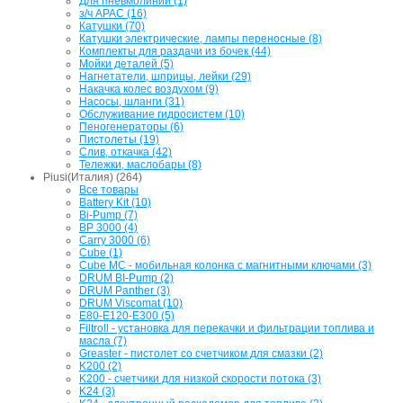
Для пневмолинии (1)
з/ч APAC (16)
Катушки (70)
Катушки электрические, лампы переносные (8)
Комплекты для раздачи из бочек (44)
Мойки деталей (5)
Нагнетатели, шприцы, лейки (29)
Накачка колес воздухом (9)
Насосы, шланги (31)
Обслуживание гидросистем (10)
Пеногенераторы (6)
Пистолеты (19)
Слив, откачка (42)
Тележки, маслобары (8)
Piusi(Италия) (264)
Все товары
Battery Kit (10)
Bi-Pump (7)
BP 3000 (4)
Carry 3000 (6)
Cube (1)
Cube MC - мобильная колонка с магнитными ключами (3)
DRUM BI-Pump (2)
DRUM Panther (3)
DRUM Viscomat (10)
E80-E120-E300 (5)
Filtroll - установка для перекачки и фильтрации топлива и
масла (7)
Greaster - пистолет со счетчиком для смазки (2)
K200 (2)
K200 - счетчики для низкой скорости потока (3)
K24 (3)