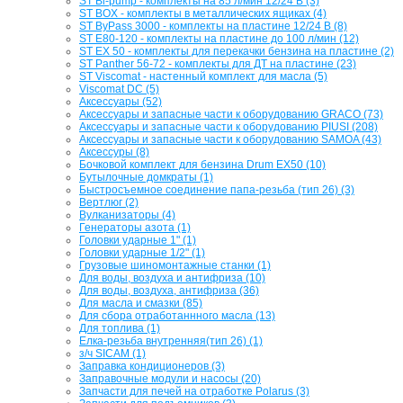
ST Bi-pump - комплекты на 85 л/мин 12/24 В (3)
ST BOX - комплекты в металлических ящиках (4)
ST ByPass 3000 - комплекты на пластине 12/24 В (8)
ST E80-120 - комплекты на пластине до 100 л/мин (12)
ST EX 50 - комплекты для перекачки бензина на пластине (2)
ST Panther 56-72 - комплекты для ДТ на пластине (23)
ST Viscomat - настенный комплект для масла (5)
Viscomat DC (5)
Аксессуары (52)
Аксессуары и запасные части к оборудованию GRACO (73)
Аксессуары и запасные части к оборудованию PIUSI (208)
Аксессуары и запасные части к оборудованию SAMOA (43)
Аксессуры (8)
Бочковой комплект для бензина Drum EX50 (10)
Бутылочные домкраты (1)
Быстросъемное соединение папа-резьба (тип 26) (3)
Вертлюг (2)
Вулканизаторы (4)
Генераторы азота (1)
Головки ударные 1" (1)
Головки ударные 1/2" (1)
Грузовые шиномонтажные станки (1)
Для воды, воздуха и антифриза (10)
Для воды, воздуха, антифриза (36)
Для масла и смазки (85)
Для сбора отработаннного масла (13)
Для топлива (1)
Елка-резьба внутренняя(тип 26) (1)
з/ч SICAM (1)
Заправка кондиционеров (3)
Заправочные модули и насосы (20)
Запчасти для печей на отработке Polarus (3)