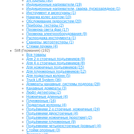
з/ч TopAuto (90)
Индукционные нагреватели (19)
Индукционные нагреватели, сварка, пускозарядное (1)
Инструмент и аксессуары (1)
Накачка колес азотом (10)
Обслуживание гидросистем (20)
Приборы, тестеры (2)
Проверка света фар (17)
Проверка электрооборудования (9)
Распродажа инструмента (1)
Сканеры, мотортестеры (1)
Стяжки пружин (4)
Slift (Германия) (192)
Все товары
Для 2-х стоечных подъемников (9)
Для 4-х стоечных подъемников (8)
Для ножничных подъемников (15)
Для плунжерных подъемников (12)
Для подкатных колонн (5)
Truck Lift System (36)
Домкраты канавные, системы подпора (28)
Канавные домкраты (3)
Люфт-детекторы (2)
Ножничные длинные (4)
Плунжерные (16)
Подкатные колонны (4)
Подъёмники 2-х стоечные, ножничные (24)
Подъемники двухстоечные (4)
Подъемники ножничные (короткие) (2)
Подъёмники плунжерные (9)
Подъемники четырехстоечные (ровные) (4)
Стойки опорные (3)