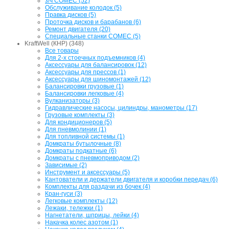
з/ч COMEC (52)
Обслуживание колодок (5)
Правка дисков (5)
Проточка дисков и барабанов (6)
Ремонт двигателя (20)
Специальные станки COMEC (5)
KraftWell (КНР) (348)
Все товары
Для 2-х стоечных подъемников (4)
Аксессуары для балансировок (12)
Аксессуары для прессов (1)
Аксессуары для шиномонтажей (12)
Балансировки грузовые (1)
Балансировки легковые (4)
Вулканизаторы (3)
Гидравлические насосы, цилиндры, манометры (17)
Грузовые комплекты (3)
Для кондиционеров (5)
Для пневмолинии (1)
Для топливной системы (1)
Домкраты бутылочные (8)
Домкраты подкатные (6)
Домкраты с пневмоприводом (2)
Зависимые (2)
Инструмент и аксессуары (5)
Кантователи и держатели двигателя и коробки передач (6)
Комплекты для раздачи из бочек (4)
Кран-гуси (3)
Легковые комплекты (12)
Лежаки, тележки (1)
Нагнетатели, шприцы, лейки (4)
Накачка колес азотом (1)