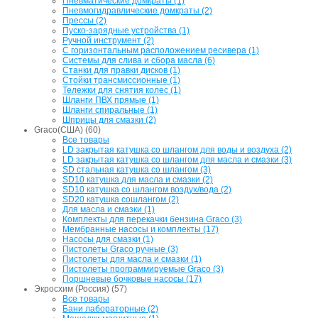
Пневматические домкраты (1)
Пневмогидравлические домкраты (2)
Прессы (2)
Пуско-зарядные устройства (1)
Ручной инструмент (2)
С горизонтальным расположением ресивера (1)
Системы для слива и сбора масла (6)
Станки для правки дисков (1)
Стойки трансмиссионные (1)
Тележки для снятия колес (1)
Шланги ПВХ прямые (1)
Шланги спиральные (1)
Шприцы для смазки (2)
Graco(США) (60)
Все товары
LD закрытая катушка со шлангом для воды и воздуха (2)
LD закрытая катушка со шлангом для масла и смазки (3)
SD стальная катушка со шлангом (3)
SD10 катушка для масла и смазки (2)
SD10 катушка со шлангом воздух/вода (2)
SD20 катушка сошлангом (2)
Для масла и смазки (1)
Комплекты для перекачки бензина Graco (3)
Мембранные насосы и комплекты (17)
Насосы для смазки (1)
Пистолеты Graco ручные (3)
Пистолеты для масла и смазки (1)
Пистолеты программируемые Graco (3)
Поршневые бочковые насосы (17)
Экросхим (Россия) (57)
Все товары
Бани лабораторные (2)