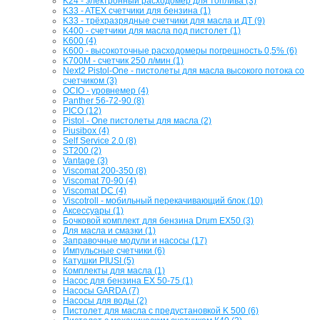
K24 - электронный расходомер для топлива (3)
K33 - ATEX счетчики для бензина (1)
K33 - трёхразрядные счетчики для масла и ДТ (9)
K400 - счетчики для масла под пистолет (1)
K600 (4)
K600 - высокоточные расходомеры погрешность 0,5% (6)
K700M - счетчик 250 л/мин (1)
Next2 Pistol-One - пистолеты для масла высокого потока со
счетчиком (3)
OCIO - уровнемер (4)
Panther 56-72-90 (8)
PICO (12)
Pistol - One пистолеты для масла (2)
Piusibox (4)
Self Service 2.0 (8)
ST200 (2)
Vantage (3)
Viscomat 200-350 (8)
Viscomat 70-90 (4)
Viscomat DC (4)
Viscotroll - мобильный перекачивающий блок (10)
Аксессуары (1)
Бочковой комплект для бензина Drum EX50 (3)
Для масла и смазки (1)
Заправочные модули и насосы (17)
Импульсные счетчики (6)
Катушки PIUSI (5)
Комплекты для масла (1)
Насос для бензина EX 50-75 (1)
Насосы GARDA (7)
Насосы для воды (2)
Пистолет для масла с предустановкой K 500 (6)