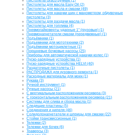
Пистолеты Graco ручные (1)
Пистолеты для масла Easy Oil (2)
Пистолеты для масла и смазки (49)
Пистолеты для накачки шин с манометром, обдувочные
пистолеты (3)
Пистолеты для раздачи масла (1)
Пистолеты для топлива (4)
Пневмогайковерты ударные 1" (грузовые) (1)
Пневмонагнетатели смазки (передвижные) (1)
Подъёмники (1)
Подъемники для мототехники (2)
Подъёмники мотоциклетные (1)
Поршневые бочковые насосы (25)
Приборы для автоматической накачки колес (1)
Пуско-зарядные устройства (1)
Пуско-зарядные устройства HELVI (40)
Раздаточные пистолеты (1)
РАСПРОДАЖА для кузовного ремонта (1)
Расходные материалы для моек (1)
Рукава (3)
Ручной инструмент (1)
Ручные насосы (21)
С вертикальным расположением ресивера (3)
С горизонтальным расположением ресивера (21)
Системы для слива и сбора масла (1)
Следящие пластины (5)
Соединения и нипеля (46)
Солидолонагнетатели и шприцы для смазки (22)
Стойки трансмиссионные (1)
Тележки (2)
Тележки для бочек (6)
Траверсы (3)