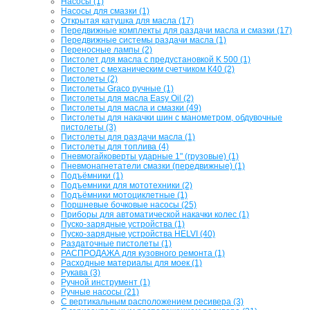
Насосы (1)
Насосы для смазки (1)
Открытая катушка для масла (17)
Передвижные комплекты для раздачи масла и смазки (17)
Передвижные системы раздачи масла (1)
Переносные лампы (2)
Пистолет для масла с предустановкой K 500 (1)
Пистолет с механическим счетчиком К40 (2)
Пистолеты (2)
Пистолеты Graco ручные (1)
Пистолеты для масла Easy Oil (2)
Пистолеты для масла и смазки (49)
Пистолеты для накачки шин с манометром, обдувочные
пистолеты (3)
Пистолеты для раздачи масла (1)
Пистолеты для топлива (4)
Пневмогайковерты ударные 1" (грузовые) (1)
Пневмонагнетатели смазки (передвижные) (1)
Подъёмники (1)
Подъемники для мототехники (2)
Подъёмники мотоциклетные (1)
Поршневые бочковые насосы (25)
Приборы для автоматической накачки колес (1)
Пуско-зарядные устройства (1)
Пуско-зарядные устройства HELVI (40)
Раздаточные пистолеты (1)
РАСПРОДАЖА для кузовного ремонта (1)
Расходные материалы для моек (1)
Рукава (3)
Ручной инструмент (1)
Ручные насосы (21)
С вертикальным расположением ресивера (3)