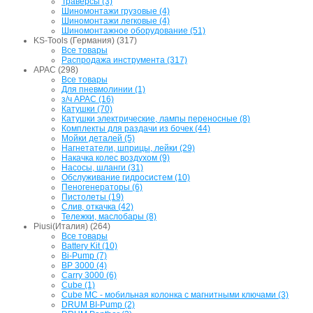
Траверсы (3)
Шиномонтажи грузовые (4)
Шиномонтажи легковые (4)
Шиномонтажное оборудование (51)
KS-Tools (Германия) (317)
Все товары
Распродажа инструмента (317)
APAC (298)
Все товары
Для пневмолинии (1)
з/ч APAC (16)
Катушки (70)
Катушки электрические, лампы переносные (8)
Комплекты для раздачи из бочек (44)
Мойки деталей (5)
Нагнетатели, шприцы, лейки (29)
Накачка колес воздухом (9)
Насосы, шланги (31)
Обслуживание гидросистем (10)
Пеногенераторы (6)
Пистолеты (19)
Слив, откачка (42)
Тележки, маслобары (8)
Piusi(Италия) (264)
Все товары
Battery Kit (10)
Bi-Pump (7)
BP 3000 (4)
Carry 3000 (6)
Cube (1)
Cube MC - мобильная колонка с магнитными ключами (3)
DRUM BI-Pump (2)