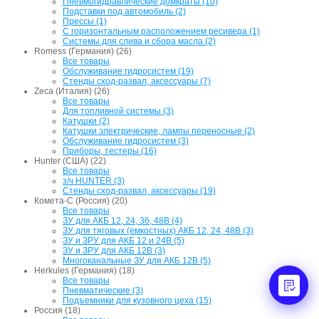
Пневмогидравлические домкраты (10)
Подставки под автомобиль (2)
Прессы (1)
С горизонтальным расположением ресивера (1)
Системы для слива и сбора масла (2)
Romess (Германия) (26)
Все товары
Обслуживание гидросистем (19)
Стенды сход-развал, аксессуары (7)
Zeca (Италия) (26)
Все товары
Для топливной системы (3)
Катушки (2)
Катушки электрические, лампы переносные (2)
Обслуживание гидросистем (3)
Приборы, тестеры (16)
Hunter (США) (22)
Все товары
з/ч HUNTER (3)
Стенды сход-развал, аксессуары (19)
Комета-С (Россия) (20)
Все товары
ЗУ для АКБ 12, 24, 36, 48В (4)
ЗУ для тяговых (емкостных) АКБ 12, 24, 48В (3)
ЗУ и ЗРУ для АКБ 12 и 24В (5)
ЗУ и ЗРУ для АКБ 12В (3)
Многоканальные ЗУ для АКБ 12В (5)
Herkules (Германия) (18)
Все товары
Пневматические (3)
Подъемники для кузовного цеха (15)
Россия (18)