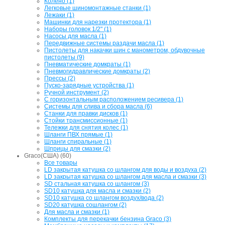
Колено (1)
Легковые шиномонтажные станки (1)
Лежаки (1)
Машинки для нарезки протектора (1)
Наборы головок 1/2" (1)
Насосы для масла (1)
Передвижные системы раздачи масла (1)
Пистолеты для накачки шин с манометром, обдувочные
пистолеты (9)
Пневматические домкраты (1)
Пневмогидравлические домкраты (2)
Прессы (2)
Пуско-зарядные устройства (1)
Ручной инструмент (2)
С горизонтальным расположением ресивера (1)
Системы для слива и сбора масла (6)
Станки для правки дисков (1)
Стойки трансмиссионные (1)
Тележки для снятия колес (1)
Шланги ПВХ прямые (1)
Шланги спиральные (1)
Шприцы для смазки (2)
Graco(США) (60)
Все товары
LD закрытая катушка со шлангом для воды и воздуха (2)
LD закрытая катушка со шлангом для масла и смазки (3)
SD стальная катушка со шлангом (3)
SD10 катушка для масла и смазки (2)
SD10 катушка со шлангом воздух/вода (2)
SD20 катушка сошлангом (2)
Для масла и смазки (1)
Комплекты для перекачки бензина Graco (3)