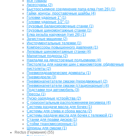
Все товары
Аксессуары (2)
Быстросъемное соединение папа-елка (тип 26) (1)
Гайки, конусы, проставочные шайбы (4)
Головки ударные 1" (1)
Головки ударные 1/2" (1)
Грузовые балансировочные станки (1)
Грузовые шиномонтажные станки (1)
Елка резьба наружная (тип 26) (1)
Зачистные машинки (2)
Инструментальные тележки (1)
Компрессоры повышенного давления (1)
Легковые шиномонтажные станки (4)
Магнитные подносы (2)
Накладки на двухстоечные подъемники (4)
Пистолеты для накачки шин с манометром, обдувочные
пистолеты (2)
Пневмогидравлические домкраты (1)
Пневмодрели (3)
Пневмонагнетатели смазки (передвижные) (2)
Пневмонагнетатели смазки (стационарные) (4)
Подставки под автомобиль (3)
Прессы (1)
Пуско-зарядные устройства (2)
С горизонтальным расположением ресивера (4)
Система раздачи масла для бочек (1)
Системы для слива и сбора масла (2)
Системы раздачи масла для бочек с тележкой (1)
Станки для правки дисков (1)
Стойки трансмиссионные (1)
Шприцы для смазки (1)
Rectus (Германия) (55)