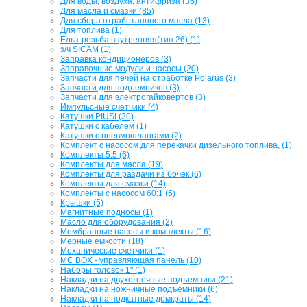
Для воды, воздуха, антифриза (36)
Для масла и смазки (85)
Для сбора отработаннного масла (13)
Для топлива (1)
Елка-резьба внутренняя(тип 26) (1)
з/ч SICAM (1)
Заправка кондиционеров (3)
Заправочные модули и насосы (20)
Запчасти для печей на отработке Polarus (3)
Запчасти для подъемников (3)
Запчасти для электрогайковертов (3)
Импульсные счетчики (4)
Катушки PIUSI (30)
Катушки с кабелем (1)
Катушки с пневмошлангами (2)
Комплект с насосом для перекачки дизельного топлива, (1)
Комплекты 5.5 (6)
Комплекты для масла (19)
Комплекты для раздачи из бочек (6)
Комплекты для смазки (14)
Комплекты с насосом 60:1 (5)
Крышки (5)
Магнитные подносы (1)
Масло для оборудования (2)
Мембранные насосы и комплекты (16)
Мерные емкости (18)
Механические счетчики (1)
МС BOX - управляющая панель (10)
Наборы головок 1" (1)
Накладки на двухстоечные подъемники (21)
Накладки на ножничные подъемники (6)
Накладки на подкатные домкраты (14)