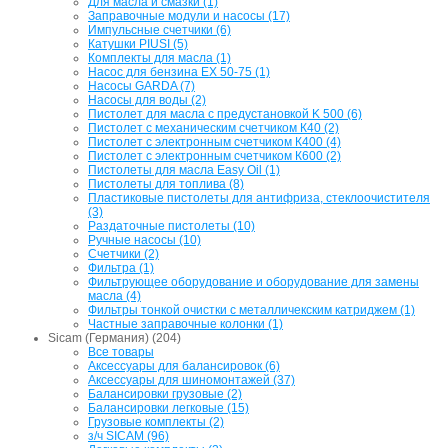
Для масла и смазки (1)
Заправочные модули и насосы (17)
Импульсные счетчики (6)
Катушки PIUSI (5)
Комплекты для масла (1)
Насос для бензина EX 50-75 (1)
Насосы GARDA (7)
Насосы для воды (2)
Пистолет для масла с предустановкой K 500 (6)
Пистолет с механическим счетчиком К40 (2)
Пистолет с электронным счетчиком К400 (4)
Пистолет с электронным счетчиком К600 (2)
Пистолеты для масла Easy Oil (1)
Пистолеты для топлива (8)
Пластиковые пистолеты для антифриза, стеклоочистителя
(3)
Раздаточные пистолеты (10)
Ручные насосы (10)
Счетчики (2)
Фильтра (1)
Фильтрующее оборудование и оборудование для замены
масла (4)
Фильтры тонкой очистки с металличекским катриджем (1)
Частные заправочные колонки (1)
Sicam (Германия) (204)
Все товары
Аксессуары для балансировок (6)
Аксессуары для шиномонтажей (37)
Балансировки грузовые (2)
Балансировки легковые (15)
Грузовые комплекты (2)
з/ч SICAM (96)