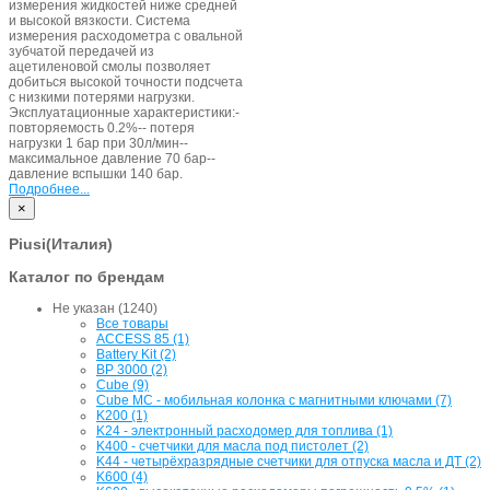
измерения жидкостей ниже средней
и высокой вязкости. Система
измерения расходометра с овальной
зубчатой передачей из
ацетиленовой смолы позволяет
добиться высокой точности подсчета
с низкими потерями нагрузки.
Эксплуатационные характеристики:-
повторяемость 0.2%-- потеря
нагрузки 1 бар при 30л/мин--
максимальное давление 70 бар--
давление вспышки 140 бар.
Подробнее...
×
Piusi(Италия)
Каталог по брендам
Не указан (1240)
Все товары
ACCESS 85 (1)
Battery Kit (2)
BP 3000 (2)
Cube (9)
Cube MC - мобильная колонка с магнитными ключами (7)
K200 (1)
K24 - электронный расходомер для топлива (1)
K400 - счетчики для масла под пистолет (2)
K44 - четырёхразрядные счетчики для отпуска масла и ДТ (2)
K600 (4)