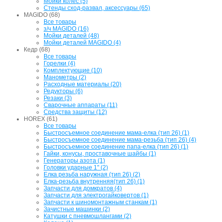
Мойки колес (5)
Стенды сход-развал, аксессуары (65)
MAGIDO (68)
Все товары
з/ч MAGIDO (16)
Мойки деталей (48)
Мойки деталей MAGIDO (4)
Кедр (68)
Все товары
Горелки (4)
Комплектующие (10)
Манометры (2)
Расходные материалы (20)
Редукторы (6)
Резаки (3)
Сварочные аппараты (11)
Средства защиты (12)
HOREX (61)
Все товары
Быстросъемное соединение мама-елка (тип 26) (1)
Быстросъемное соединение мама-резьба (тип 26) (4)
Быстросъемное соединение папа-елка (тип 26) (1)
Гайки, конусы, проставочные шайбы (1)
Генераторы азота (1)
Головки ударные 1" (2)
Елка резьба наружная (тип 26) (2)
Елка-резьба внутренняя(тип 26) (1)
Запчасти для домкратов (4)
Запчасти для электрогайковертов (1)
Запчасти к шиномонтажным станкам (1)
Зачистные машинки (2)
Катушки с пневмошлангами (2)