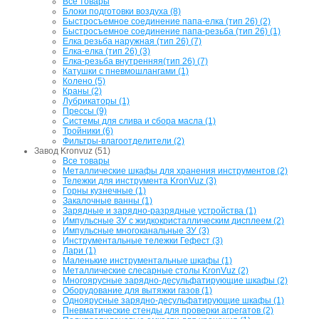
Все товары
Блоки подготовки воздуха (8)
Быстросъемное соединение папа-елка (тип 26) (2)
Быстросъемное соединение папа-резьба (тип 26) (1)
Елка резьба наружная (тип 26) (7)
Елка-елка (тип 26) (3)
Елка-резьба внутренняя(тип 26) (7)
Катушки с пневмошлангами (1)
Колено (5)
Краны (2)
Лубрикаторы (1)
Прессы (9)
Системы для слива и сбора масла (1)
Тройники (6)
Фильтры-влагоотделители (2)
Завод Kronvuz (51)
Все товары
Металлические шкафы для хранения инструментов (2)
Тележки для инструмента KronVuz (3)
Горны кузнечные (1)
Закалочные ванны (1)
Зарядные и зарядно-разрядные устройства (1)
Импульсные ЗУ с жидкокристаллическим дисплеем (2)
Импульсные многоканальные ЗУ (3)
Инструментальные тележки Гефест (3)
Лари (1)
Маленькие инструментальные шкафы (1)
Металлические слесарные столы KronVuz (2)
Многоярусные зарядно-десульфатирующие шкафы (2)
Оборудование для вытяжки газов (1)
Одноярусные зарядно-десульфатирующие шкафы (1)
Пневматические стенды для проверки агрегатов (2)