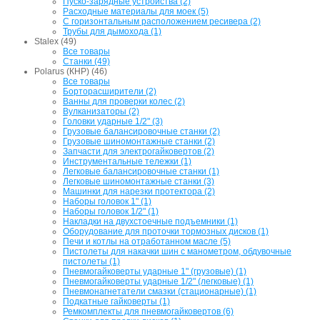
Пуско-зарядные устройства (2)
Расходные материалы для моек (5)
С горизонтальным расположением ресивера (2)
Трубы для дымохода (1)
Stalex (49)
Все товары
Станки (49)
Polarus (КНР) (46)
Все товары
Борторасширители (2)
Ванны для проверки колес (2)
Вулканизаторы (2)
Головки ударные 1/2" (3)
Грузовые балансировочные станки (2)
Грузовые шиномонтажные станки (2)
Запчасти для электрогайковертов (2)
Инструментальные тележки (1)
Легковые балансировочные станки (1)
Легковые шиномонтажные станки (3)
Машинки для нарезки протектора (2)
Наборы головок 1" (1)
Наборы головок 1/2" (1)
Накладки на двухстоечные подъемники (1)
Оборудование для проточки тормозных дисков (1)
Печи и котлы на отработанном масле (5)
Пистолеты для накачки шин с манометром, обдувочные
пистолеты (1)
Пневмогайковерты ударные 1" (грузовые) (1)
Пневмогайковерты ударные 1/2" (легковые) (1)
Пневмонагнетатели смазки (стационарные) (1)
Подкатные гайковерты (1)
Ремкомплекты для пневмогайковертов (6)