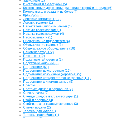
Зависимые (2)
Инструмент и аксессуары (5)
Кантователи и держатели двигателя и коробки передач (6)
Комплекты для раздачи из бочек (4)
Кран-гуси (3)
Легковые комплекты (12)
Лежаки, тележки (1)
Нагнетатели, шприцы, лейки (4)
Накачка колес азотом (1)
Накачка колес воздухом (4)
Насосы, шланги (1)
Обслуживание гидросистем (4)
Обслуживание колодок (1)
Общегаражное оборудование (18)
Пеногенераторы (2)
Пистолеты (2)
Подкатные гайковерты (2)
Подкатные колонны (6)
Подъемники (61)
Подъемники двухстоечные (19)
Подъемники ножничные (короткие) (5)
Подъемники четырехстоечные (ровные) (11)
Подъемники шиномонтажные (5)
Прессы (5)
Проточка дисков и барабанов (2)
Слив, откачка (9)
Стенды сход-развал, аксессуары (1)
Стойки опорные (3)
Стойки, платы трансмиссионные (3)
Стяжки пружин (2)
Тележки для колес (1)
Тележки, маслобары (1)