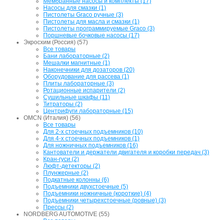
Мембранные насосы и комплекты (17)
Насосы для смазки (1)
Пистолеты Graco ручные (3)
Пистолеты для масла и смазки (1)
Пистолеты программируемые Graco (3)
Поршневые бочковые насосы (17)
Экросхим (Россия) (57)
Все товары
Бани лабораторные (2)
Мешалки магнитные (1)
Наконечники для дозаторов (20)
Оборудование для рассева (1)
Плиты лабораторные (3)
Ротационные испарители (2)
Сушильные шкафы (11)
Титраторы (2)
Центрифуги лабораторные (15)
OMCN (Италия) (56)
Все товары
Для 2-х стоечных подъемников (10)
Для 4-х стоечных подъемников (1)
Для ножничных подъемников (16)
Кантователи и держатели двигателя и коробки передач (3)
Кран-гуси (2)
Люфт-детекторы (2)
Плунжерные (2)
Подкатные колонны (6)
Подъемники двухстоечные (5)
Подъемники ножничные (короткие) (4)
Подъемники четырехстоечные (ровные) (3)
Прессы (2)
NORDBERG AUTOMOTIVE (55)