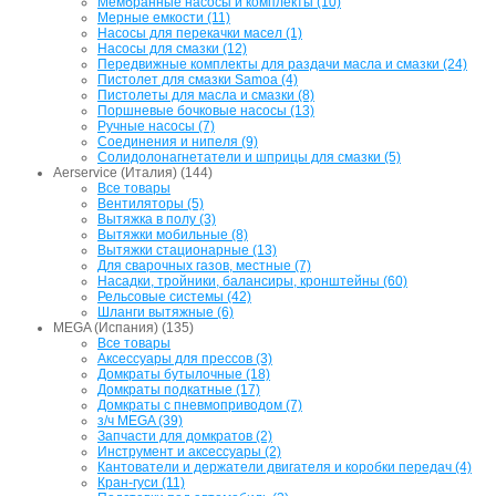
Мембранные насосы и комплекты (10)
Мерные емкости (11)
Насосы для перекачки масел (1)
Насосы для смазки (12)
Передвижные комплекты для раздачи масла и смазки (24)
Пистолет для смазки Samoa (4)
Пистолеты для масла и смазки (8)
Поршневые бочковые насосы (13)
Ручные насосы (7)
Соединения и нипеля (9)
Солидолонагнетатели и шприцы для смазки (5)
Aerservice (Италия) (144)
Все товары
Вентиляторы (5)
Вытяжка в полу (3)
Вытяжки мобильные (8)
Вытяжки стационарные (13)
Для сварочных газов, местные (7)
Насадки, тройники, балансиры, кронштейны (60)
Рельсовые системы (42)
Шланги вытяжные (6)
MEGA (Испания) (135)
Все товары
Аксессуары для прессов (3)
Домкраты бутылочные (18)
Домкраты подкатные (17)
Домкраты с пневмоприводом (7)
з/ч MEGA (39)
Запчасти для домкратов (2)
Инструмент и аксессуары (2)
Кантователи и держатели двигателя и коробки передач (4)
Кран-гуси (11)