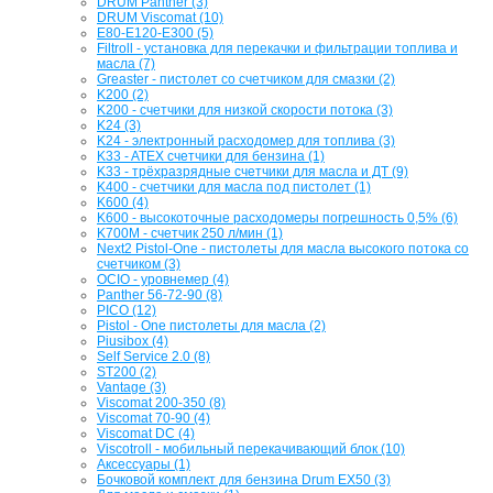
DRUM Panther (3)
DRUM Viscomat (10)
E80-E120-E300 (5)
Filtroll - установка для перекачки и фильтрации топлива и
масла (7)
Greaster - пистолет со счетчиком для смазки (2)
K200 (2)
K200 - счетчики для низкой скорости потока (3)
K24 (3)
K24 - электронный расходомер для топлива (3)
K33 - ATEX счетчики для бензина (1)
K33 - трёхразрядные счетчики для масла и ДТ (9)
K400 - счетчики для масла под пистолет (1)
K600 (4)
K600 - высокоточные расходомеры погрешность 0,5% (6)
K700M - счетчик 250 л/мин (1)
Next2 Pistol-One - пистолеты для масла высокого потока со
счетчиком (3)
OCIO - уровнемер (4)
Panther 56-72-90 (8)
PICO (12)
Pistol - One пистолеты для масла (2)
Piusibox (4)
Self Service 2.0 (8)
ST200 (2)
Vantage (3)
Viscomat 200-350 (8)
Viscomat 70-90 (4)
Viscomat DC (4)
Viscotroll - мобильный перекачивающий блок (10)
Аксессуары (1)
Бочковой комплект для бензина Drum EX50 (3)