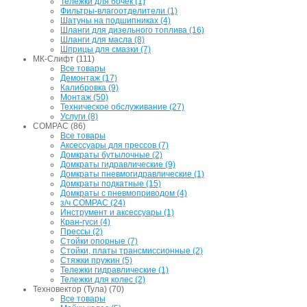
Тележки для бочек (1)
Фильтры-влагоотделители (1)
Шатуны на подшипниках (4)
Шланги для дизельного топлива (16)
Шланги для масла (8)
Шприцы для смазки (7)
МК-Слифт (111)
Все товары
Демонтаж (17)
Калибровка (9)
Монтаж (50)
Техническое обслуживание (27)
Услуги (8)
COMPAC (86)
Все товары
Аксессуары для прессов (7)
Домкраты бутылочные (2)
Домкраты гидравлические (9)
Домкраты пневмогидравлические (1)
Домкраты подкатные (15)
Домкраты с пневмоприводом (4)
з/ч COMPAC (24)
Инструмент и аксессуары (1)
Кран-гуси (4)
Прессы (2)
Стойки опорные (7)
Стойки, платы трансмиссионные (2)
Стяжки пружин (5)
Тележки гидравлические (1)
Тележки для колес (2)
Техновектор (Тула) (70)
Все товары