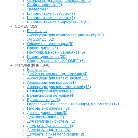
Стенды сход-развал, аксессуары (1)
Стойки опорные (3)
Траверсы (7)
Шиномонтажи грузовые (3)
Шиномонтажи легковые (5)
Шиномонтажное оборудование (53)
COMEC (353)
Все товары
Аксессуары для станков специальных (260)
з/ч COMEC (52)
Обслуживание колодок (5)
Правка дисков (5)
Проточка дисков и барабанов (6)
Ремонт двигателя (20)
Специальные станки COMEC (5)
KraftWell (КНР) (348)
Все товары
Для 2-х стоечных подъемников (4)
Аксессуары для балансировок (12)
Аксессуары для прессов (1)
Аксессуары для шиномонтажей (12)
Балансировки грузовые (1)
Балансировки легковые (4)
Вулканизаторы (3)
Гидравлические насосы, цилиндры, манометры (17)
Грузовые комплекты (3)
Для кондиционеров (5)
Для пневмолинии (1)
Для топливной системы (1)
Домкраты бутылочные (8)
Домкраты подкатные (6)
Домкраты с пневмоприводом (2)