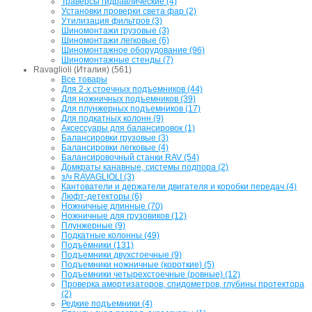
Траверсы гидравлические (4)
Установки проверки света фар (2)
Утилизация фильтров (3)
Шиномонтажи грузовые (3)
Шиномонтажи легковые (6)
Шиномонтажное оборудование (96)
Шиномонтажные стенды (7)
Ravaglioli (Италия) (561)
Все товары
Для 2-х стоечных подъемников (44)
Для ножничных подъемников (39)
Для плунжерных подъемников (17)
Для подкатных колонн (9)
Аксессуары для балансировок (1)
Балансировки грузовые (3)
Балансировки легковые (4)
Балансировочный станки RAV (54)
Домкраты канавные, системы подпора (2)
з/ч RAVAGLIOLI (3)
Кантователи и держатели двигателя и коробки передач (4)
Люфт-детекторы (6)
Ножничные длинные (70)
Ножничные для грузовиков (12)
Плунжерные (9)
Подкатные колонны (49)
Подъёмники (131)
Подъемники двухстоечные (9)
Подъемники ножничные (короткие) (5)
Подъемники четырехстоечные (ровные) (12)
Проверка амортизаторов, спидометров, глубины протектора
(2)
Редкие подъемники (4)