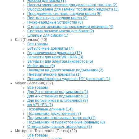
Насосы для масла (1)
Насосы электрические для дизельного топлива (2)
Оборудование для замены тормозной жидкости (1)
Передвижные системы раздачи масла (6)
Пистолеты для раздачи масла (2)
Пуско-зарядные устройства (6)
С горизонтальным расположением ресивера (4)
Система раздачи масла для бочек (2)
Шприцы для смазки (1)
Kart (Польша) (40)
Все товары
Бутылочные домкраты (7)
Гидравлические домкраты (12)
Запчасти для моек WULKAN (3)
Запчасти для электрогайковертов (5)
Мойки колес (9)
Накладки на двухстоечные подъемники (2)
Пневматические домкраты (1)
Пневмогайковерты ударные 1/2" (легковые) (1)
Velyen (Испания) (37)
Все товары
Для 2-х стоечных подъемников (1)
Для 4-х стоечных подъемников (1)
Для погрузчиков и штабелеров (2)
з/ч VELYEN (1)
Ножничные длинные (14)
Подъемники двухстоечные (7)
Подъемники ножничные (короткие) (1)
Подъемники четырехстоечные (ровные) (8)
Стенды сход-развал, аксессуары (2)
Моторные Технологии (Пенза) (32)
Все товары