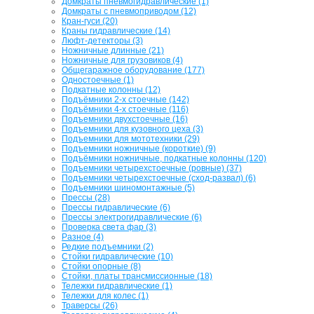
Домкраты пневмогидравлические (1)
Домкраты с пневмоприводом (12)
Кран-гуси (20)
Краны гидравлические (14)
Люфт-детекторы (3)
Ножничные длинные (21)
Ножничные для грузовиков (4)
Общегаражное оборудование (177)
Одностоечные (1)
Подкатные колонны (12)
Подъёмники 2-х стоечные (142)
Подъёмники 4-х стоечные (116)
Подъемники двухстоечные (16)
Подъемники для кузовного цеха (3)
Подъемники для мототехники (29)
Подъемники ножничные (короткие) (9)
Подъёмники ножничные, подкатные колонны (120)
Подъемники четырехстоечные (ровные) (37)
Подъемники четырехстоечные (сход-развал) (6)
Подъемники шиномонтажные (5)
Прессы (28)
Прессы гидравлические (6)
Прессы электрогидравлические (6)
Проверка света фар (3)
Разное (4)
Редкие подъемники (2)
Стойки гидравлические (10)
Стойки опорные (8)
Стойки, платы трансмиссионные (18)
Тележки гидравлические (1)
Тележки для колес (1)
Траверсы (26)