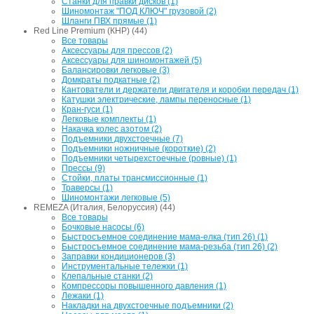
Станки для правки дисков (1)
Шиномонтаж "ПОД КЛЮЧ" грузовой (2)
Шланги ПВХ прямые (1)
Red Line Premium (КНР) (44)
Все товары
Аксессуары для прессов (2)
Аксессуары для шиномонтажей (5)
Балансировки легковые (3)
Домкраты подкатные (2)
Кантователи и держатели двигателя и коробки передач (1)
Катушки электрические, лампы переносные (1)
Кран-гуси (1)
Легковые комплекты (1)
Накачка колес азотом (2)
Подъемники двухстоечные (7)
Подъемники ножничные (короткие) (2)
Подъемники четырехстоечные (ровные) (1)
Прессы (9)
Стойки, платы трансмиссионные (1)
Траверсы (1)
Шиномонтажи легковые (5)
REMEZA (Италия, Белоруссия) (44)
Все товары
Бочковые насосы (6)
Быстросъемное соединение мама-елка (тип 26) (1)
Быстросъемное соединение мама-резьба (тип 26) (2)
Заправки кондиционеров (3)
Инструментальные тележки (1)
Клепальные станки (2)
Компрессоры повышенного давления (1)
Лежаки (1)
Накладки на двухстоечные подъемники (2)