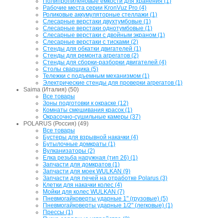
Полипропиленовые емкости для хранения (1)
Рабочие места серии KronVuz Pro (4)
Роликовые аккумуляторные стеллажи (1)
Слесарные верстаки двухтумбовые (1)
Слесарные верстаки однотумбовые (1)
Слесарные верстаки с двойным экраном (1)
Слесарные верстаки с тисками (2)
Стенды для обкатки двигателей (1)
Стенды для ремонта агрегатов (2)
Стенды для сборки-разборки двигателей (4)
Столы сварщика (5)
Тележки с подъемным механизмом (1)
Электрические стенды для проверки агрегатов (1)
Saima (Италия) (50)
Все товары
Зоны подготовки к окраске (12)
Комнаты смешивания красок (1)
Окрасочно-сушильные камеры (37)
POLARUS (Россия) (49)
Все товары
Бустеры для взрывной накачки (4)
Бутылочные домкраты (1)
Вулканизаторы (2)
Елка резьба наружная (тип 26) (1)
Запчасти для домкратов (1)
Запчасти для моек WULKAN (9)
Запчасти для печей на отработке Polarus (3)
Клетки для накачки колес (4)
Мойки для колес WULKAN (7)
Пневмогайковерты ударные 1" (грузовые) (5)
Пневмогайковерты ударные 1/2" (легковые) (1)
Прессы (1)