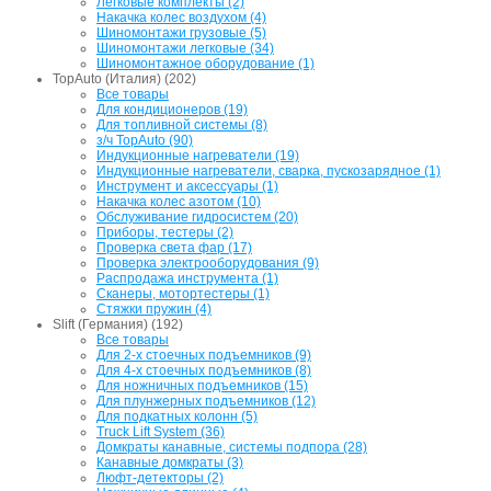
Легковые комплекты (2)
Накачка колес воздухом (4)
Шиномонтажи грузовые (5)
Шиномонтажи легковые (34)
Шиномонтажное оборудование (1)
TopAuto (Италия) (202)
Все товары
Для кондиционеров (19)
Для топливной системы (8)
з/ч TopAuto (90)
Индукционные нагреватели (19)
Индукционные нагреватели, сварка, пускозарядное (1)
Инструмент и аксессуары (1)
Накачка колес азотом (10)
Обслуживание гидросистем (20)
Приборы, тестеры (2)
Проверка света фар (17)
Проверка электрооборудования (9)
Распродажа инструмента (1)
Сканеры, мотортестеры (1)
Стяжки пружин (4)
Slift (Германия) (192)
Все товары
Для 2-х стоечных подъемников (9)
Для 4-х стоечных подъемников (8)
Для ножничных подъемников (15)
Для плунжерных подъемников (12)
Для подкатных колонн (5)
Truck Lift System (36)
Домкраты канавные, системы подпора (28)
Канавные домкраты (3)
Люфт-детекторы (2)