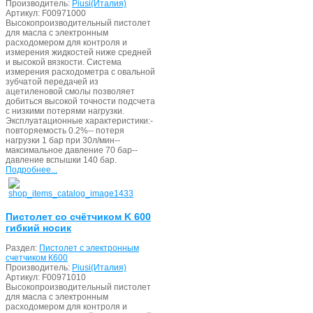
Производитель:
Piusi(Италия)
Артикул:
F00971000
Высокопроизводительный пистолет
для масла с электронным
расходомером для контроля и
измерения жидкостей ниже средней
и высокой вязкости. Система
измерения расходометра с овальной
зубчатой передачей из
ацетиленовой смолы позволяет
добиться высокой точности подсчета
с низкими потерями нагрузки.
Эксплуатационные характеристики:-
повторяемость 0.2%-- потеря
нагрузки 1 бар при 30л/мин--
максимальное давление 70 бар--
давление вспышки 140 бар.
Подробнее...
Пистолет со счётчиком K 600
гибкий носик
Раздел:
Пистолет с электронным
счетчиком К600
Производитель:
Piusi(Италия)
Артикул:
F00971010
Высокопроизводительный пистолет
для масла с электронным
расходомером для контроля и