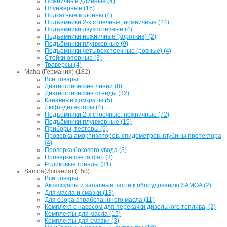
Ножничные длинные (4)
Плунжерные (16)
Подкатные колонны (4)
Подъёмники 2-х стоечные, ножничные (24)
Подъемники двухстоечные (4)
Подъемники ножничные (короткие) (2)
Подъёмники плунжерные (9)
Подъемники четырехстоечные (ровные) (4)
Стойки опорные (3)
Траверсы (4)
Maha (Германия) (182)
Все товары
Диагностические линии (8)
Диагностические стенды (32)
Канавные домкраты (5)
Люфт-детекторы (4)
Подъёмники 2-х стоечные, ножничные (72)
Подъёмники плунжерные (15)
Приборы, тестеры (5)
Проверка амортизаторов, спидометров, глубины протектора
(4)
Проверка бокового увода (3)
Проверка света фар (3)
Роликовые стенды (31)
Samoa(Испания) (150)
Все товары
Аксессуары и запасные части к оборудованию SAMOA (2)
Для масла и смазки (13)
Для сбора отработаннного масла (11)
Комплект с насосом для перекачки дизельного топлива, (2)
Комплекты для масла (15)
Комплекты для смазки (3)