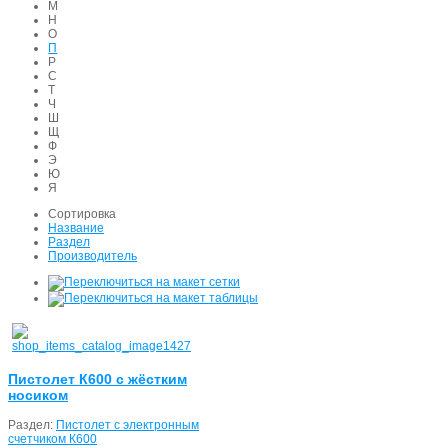
М
Н
О
П
Р
С
Т
Ч
Ш
Щ
Ф
Э
Ю
Я
Сортировка
Название
Раздел
Производитель
Пистолет К600 с жёстким
носиком
Раздел:
Пистолет с электронным
счетчиком К600