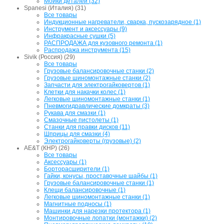
Мойки деталей (32)
Spanesi (Италия) (31)
Все товары
Индукционные нагреватели, сварка, пускозарядное (1)
Инструмент и аксессуары (9)
Инфракрасные сушки (5)
РАСПРОДАЖА для кузовного ремонта (1)
Распродажа инструмента (15)
Sivik (Россия) (29)
Все товары
Грузовые балансировочные станки (2)
Грузовые шиномонтажные станки (2)
Запчасти для электрогайковертов (1)
Клетки для накачки колес (1)
Легковые шиномонтажные станки (1)
Пневмогидравлические домкраты (3)
Рукава для смазки (1)
Смазочные пистолеты (1)
Станки для правки дисков (11)
Шприцы для смазки (4)
Электрогайковерты (грузовые) (2)
AE&T (КНР) (26)
Все товары
Аксессуары (1)
Борторасширители (1)
Гайки, конусы, проставочные шайбы (1)
Грузовые балансировочные станки (1)
Клещи балансировочные (1)
Легковые шиномонтажные станки (1)
Магнитные подносы (1)
Машинки для нарезки протектора (1)
Монтировочные лопатки (монтажки) (2)