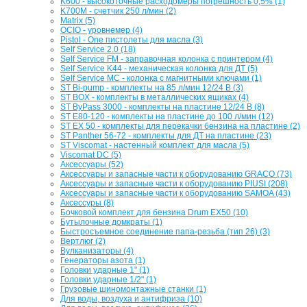
K600 - высокоточные расходомеры погрешность 0,5% (1)
K700M - счетчик 250 л/мин (2)
Matrix (5)
OCIO - уровнемер (4)
Pistol - One пистолеты для масла (3)
Self Service 2.0 (18)
Self Service FM - заправочная колонка с принтером (4)
Self Service K44 - механическая колонка для ДТ (5)
Self Service MC - колонка с магнитными ключами (1)
ST Bi-pump - комплекты на 85 л/мин 12/24 В (3)
ST BOX - комплекты в металлических ящиках (4)
ST ByPass 3000 - комплекты на пластине 12/24 В (8)
ST E80-120 - комплекты на пластине до 100 л/мин (12)
ST EX 50 - комплекты для перекачки бензина на пластине (2)
ST Panther 56-72 - комплекты для ДТ на пластине (23)
ST Viscomat - настенный комплект для масла (5)
Viscomat DC (5)
Аксессуары (52)
Аксессуары и запасные части к оборудованию GRACO (73)
Аксессуары и запасные части к оборудованию PIUSI (208)
Аксессуары и запасные части к оборудованию SAMOA (43)
Аксессуры (8)
Бочковой комплект для бензина Drum EX50 (10)
Бутылочные домкраты (1)
Быстросъемное соединение папа-резьба (тип 26) (3)
Вертлюг (2)
Вулканизаторы (4)
Генераторы азота (1)
Головки ударные 1" (1)
Головки ударные 1/2" (1)
Грузовые шиномонтажные станки (1)
Для воды, воздуха и антифриза (10)