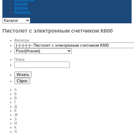
Каталог
Бренды
Контакты
Пистолет с электронным счетчиком К600
Фильтры
Поиск
А
Б
В
Г
Д
Е
Ж
З
И
К
Л