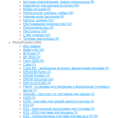
Катушки электрические, лампы переносные (8)
Комплекты для раздачи из бочек (44)
Мойки деталей (5)
Нагнетатели, шприцы, лейки (29)
Накачка колес воздухом (9)
Насосы, шланги (31)
Обслуживание гидросистем (10)
Пеногенераторы (6)
Пистолеты (19)
Слив, откачка (42)
Тележки, маслобары (8)
Piusi(Италия) (264)
Все товары
Battery Kit (10)
Bi-Pump (7)
BP 3000 (4)
Carry 3000 (6)
Cube (1)
Cube MC - мобильная колонка с магнитными ключами (3)
DRUM BI-Pump (2)
DRUM Panther (3)
DRUM Viscomat (10)
E80-E120-E300 (5)
Filtroll - установка для перекачки и фильтрации топлива и
масла (7)
Greaster - пистолет со счетчиком для смазки (2)
K200 (2)
K200 - счетчики для низкой скорости потока (3)
K24 (3)
K24 - электронный расходомер для топлива (3)
K33 - ATEX счетчики для бензина (1)
K33 - трёхразрядные счетчики для масла и ДТ (9)