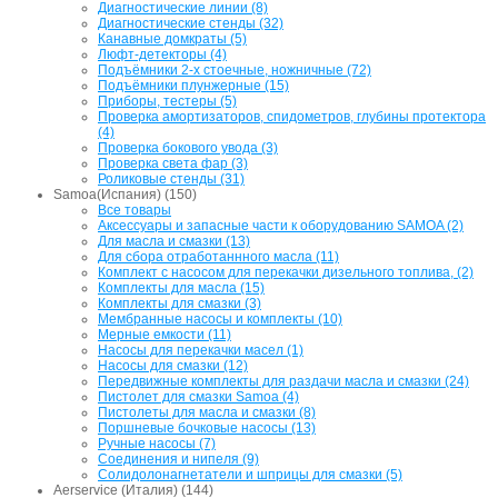
Диагностические линии (8)
Диагностические стенды (32)
Канавные домкраты (5)
Люфт-детекторы (4)
Подъёмники 2-х стоечные, ножничные (72)
Подъёмники плунжерные (15)
Приборы, тестеры (5)
Проверка амортизаторов, спидометров, глубины протектора
(4)
Проверка бокового увода (3)
Проверка света фар (3)
Роликовые стенды (31)
Samoa(Испания) (150)
Все товары
Аксессуары и запасные части к оборудованию SAMOA (2)
Для масла и смазки (13)
Для сбора отработаннного масла (11)
Комплект с насосом для перекачки дизельного топлива, (2)
Комплекты для масла (15)
Комплекты для смазки (3)
Мембранные насосы и комплекты (10)
Мерные емкости (11)
Насосы для перекачки масел (1)
Насосы для смазки (12)
Передвижные комплекты для раздачи масла и смазки (24)
Пистолет для смазки Samoa (4)
Пистолеты для масла и смазки (8)
Поршневые бочковые насосы (13)
Ручные насосы (7)
Соединения и нипеля (9)
Солидолонагнетатели и шприцы для смазки (5)
Aerservice (Италия) (144)