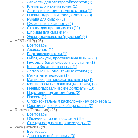
Запчасти для электрогайковертов (1)
Клетки для накачки колес (1)
Легковые шиномонтажные станки (1)
Пневмогидравлические домкраты (3)
Рукава для смазки (1)
Смазочные пистолеты (1)
Станки для правки дисков (11)
Шприцы для смазки (4)
Электрогайковерты (грузовые) (2)
AE&T (КНР) (26)
Все товары
Аксессуары (1)
Борторасширители (1)
Гайки, конусы, проставочные шайбы (1)
Грузовые балансировочные станки (1)
Клещи балансировочные (1)
Легковые шиномонтажные станки (1)
Магнитные подносы (1)
Машинки для нарезки протектора (1)
Монтировочные лопатки (монтажки) (2)
Пневмогидравлические домкраты (10)
Подставки под автомобиль (2)
Прессы (1)
С горизонтальным расположением ресивера (1)
Системы для слива и сбора масла (2)
Romess (Германия) (26)
Все товары
Обслуживание гидросистем (19)
Стенды сход-развал, аксессуары (7)
Zeca (Италия) (26)
Все товары
Для топливной системы (3)