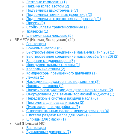
Легковые комплекты (1)
Накачка колес азотом (2)
Подъемники двухстоечные (7)
Подъемники ножничные (короткие) (2)
Подъемники четырехстоечные (ровные) (1)
Прессы (9)
Стойки, платы трансмиссионные (1)
Траверсы (1)
Шиномонтажи легковые (5)
REMEZA (Италия, Белоруссия) (44)
Все товары
Бочковые насосы (6)
Быстросъемное соединение мама-елка (тип 26) (1)
Быстросъемное соединение мама-резьба (тип 26) (2)
Заправки кондиционеров (3)
Инструментальные тележки (1)
Клепальные станки (2)
Компрессоры повышенного давления (1)
Лежаки (1)
Накладки на двухстоечные подъемники (2)
Насосы для масла (1)
Насосы электрические для дизельного топлива (2)
Оборудование для замены тормозной жидкости (1)
Передвижные системы раздачи масла (6)
Пистолеты для раздачи масла (2)
Пуско-зарядные устройства (6)
С горизонтальным расположением ресивера (4)
Система раздачи масла для бочек (2)
Шприцы для смазки (1)
Kart (Польша) (40)
Все товары
Бутылочные домкраты (7)