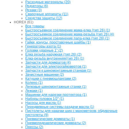
Расходные материалы (20)
Редукторы (6)
Резаки (3)
Сварочные аппараты (11)
Средства защиты (12)
HOREX (61)
Все товары
Быстросъемное соединение мама-елка (тип 26) (1)
Быстросъемное соединение мама-резьба (тип 26) (4)
Быстросъемное соединение папа-елка (тип 26) (1)
Гайки, конусы, проставочные шайбы (1)
Генераторы азота (1)
Головки ударные 1" (2)
Елка резьба наружная (тип 26) (2)
Елка-резьба внутренняя(тип 26) (1)
Запчасти для домкратов (4)
Запчасти для электрогайковертов (1)
Запчасти к шиномонтажным станкам (1)
Зачистные машинки (2)
Катушки с пневмошлангами (2)
Колено (1)
Легковые шиномонтажные станки (1)
Лежаки (1)
Машинки для нарезки протектора (1)
Наборы головок 1/2" (1)
Насосы для масла (1)
Передвижные системы раздачи масла (1)
Пистолеты для накачки шин с манометром, обдувочные
пистолеты (9)
Пневматические домкраты (1)
Пневмогидравлические домкраты (2)
Прессы (2)