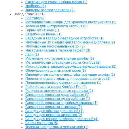
Системы для слива и сбора масла (1)
Тройники (6)
Фильтры-влагоотделители (2)
Завод Kronvuz (51)
Все товары
Металлические шкафы для хранения инструментов (2)
Тележки для инструмента KronVuz (3)
Горны кузнечные (1)
Закалочные ванны (1)
Зарядные и зарядно-разрядные устройства (1)
Импульсные ЗУ с жидкокристаллическим дисплеем (2)
Импульсные многоканальные ЗУ (3)
Инструментальные тележки Гефест (3)
Лари (1)
Маленькие инструментальные шкафы (1)
Металлические слесарные столы KronVuz (2)
Многоярусные зарядно-десульфатирующие шкафы (2)
Оборудование для вытяжки газов (1)
Одноярусные зарядно-десульфатирующие шкафы (1)
Пневматические стенды для проверки агрегатов (2)
Полипропиленовые емкости для хранения (1)
Рабочие места серии KronVuz Pro (4)
Роликовые аккумуляторные стеллажи (1)
Слесарные верстаки двухтумбовые (1)
Слесарные верстаки однотумбовые (1)
Слесарные верстаки с двойным экраном (1)
Слесарные верстаки с тисками (2)
Стенды для обкатки двигателей (1)
Стенды для ремонта агрегатов (2)
Стенды для сборки-разборки двигателей (4)
Столы сварщика (5)
Тележки с подъемным механизмом (1)