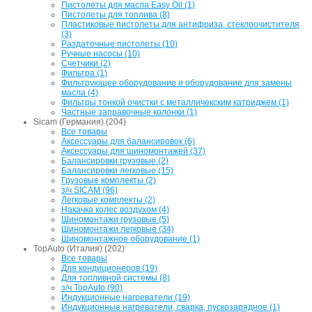
Пистолеты для масла Easy Oil (1)
Пистолеты для топлива (8)
Пластиковые пистолеты для антифриза, стеклоочистителя
(3)
Раздаточные пистолеты (10)
Ручные насосы (10)
Счетчики (2)
Фильтра (1)
Фильтрующее оборудование и оборудование для замены
масла (4)
Фильтры тонкой очистки с металличекским катриджем (1)
Частные заправочные колонки (1)
Sicam (Германия) (204)
Все товары
Аксессуары для балансировок (6)
Аксессуары для шиномонтажей (37)
Балансировки грузовые (2)
Балансировки легковые (15)
Грузовые комплекты (2)
з/ч SICAM (96)
Легковые комплекты (2)
Накачка колес воздухом (4)
Шиномонтажи грузовые (5)
Шиномонтажи легковые (34)
Шиномонтажное оборудование (1)
TopAuto (Италия) (202)
Все товары
Для кондиционеров (19)
Для топливной системы (8)
з/ч TopAuto (90)
Индукционные нагреватели (19)
Индукционные нагреватели, сварка, пускозарядное (1)