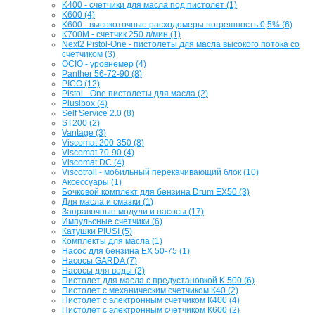
K400 - счетчики для масла под пистолет (1)
K600 (4)
K600 - высокоточные расходомеры погрешность 0,5% (6)
K700M - счетчик 250 л/мин (1)
Next2 Pistol-One - пистолеты для масла высокого потока со
счетчиком (3)
OCIO - уровнемер (4)
Panther 56-72-90 (8)
PICO (12)
Pistol - One пистолеты для масла (2)
Piusibox (4)
Self Service 2.0 (8)
ST200 (2)
Vantage (3)
Viscomat 200-350 (8)
Viscomat 70-90 (4)
Viscomat DC (4)
Viscotroll - мобильный перекачивающий блок (10)
Аксессуары (1)
Бочковой комплект для бензина Drum EX50 (3)
Для масла и смазки (1)
Заправочные модули и насосы (17)
Импульсные счетчики (6)
Катушки PIUSI (5)
Комплекты для масла (1)
Насос для бензина EX 50-75 (1)
Насосы GARDA (7)
Насосы для воды (2)
Пистолет для масла с предустановкой K 500 (6)
Пистолет с механическим счетчиком К40 (2)
Пистолет с электронным счетчиком К400 (4)
Пистолет с электронным счетчиком К600 (2)