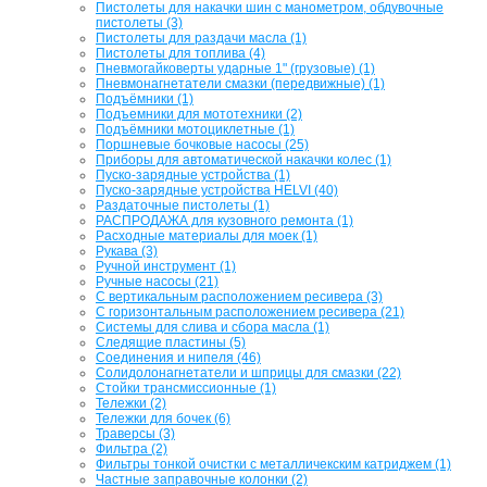
Пистолеты для накачки шин с манометром, обдувочные
пистолеты (3)
Пистолеты для раздачи масла (1)
Пистолеты для топлива (4)
Пневмогайковерты ударные 1" (грузовые) (1)
Пневмонагнетатели смазки (передвижные) (1)
Подъёмники (1)
Подъемники для мототехники (2)
Подъёмники мотоциклетные (1)
Поршневые бочковые насосы (25)
Приборы для автоматической накачки колес (1)
Пуско-зарядные устройства (1)
Пуско-зарядные устройства HELVI (40)
Раздаточные пистолеты (1)
РАСПРОДАЖА для кузовного ремонта (1)
Расходные материалы для моек (1)
Рукава (3)
Ручной инструмент (1)
Ручные насосы (21)
С вертикальным расположением ресивера (3)
С горизонтальным расположением ресивера (21)
Системы для слива и сбора масла (1)
Следящие пластины (5)
Соединения и нипеля (46)
Солидолонагнетатели и шприцы для смазки (22)
Стойки трансмиссионные (1)
Тележки (2)
Тележки для бочек (6)
Траверсы (3)
Фильтра (2)
Фильтры тонкой очистки с металличекским катриджем (1)
Частные заправочные колонки (2)