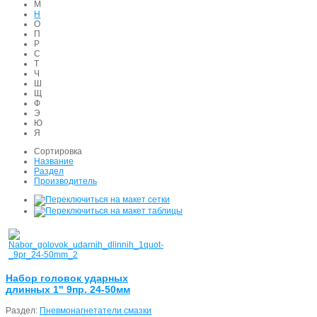
М
Н
О
П
Р
С
Т
Ч
Ш
Щ
Ф
Э
Ю
Я
Сортировка
Название
Раздел
Производитель
Набор головок ударных
длинных 1" 9пр. 24-50мм
Раздел:
Пневмонагнетатели смазки