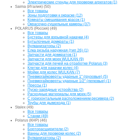
Электрические стенды для проверки агрегатов (1)
Saima (Италия) (50)
Все товары
Зоны подготовки к окраске (12)
Комнаты смешивания красок (1)
Окрасочно-сушильные камеры (37)
POLARUS (Россия) (49)
Все товары
Бустеры для взрывной накачки (4)
Бутылочные домкраты (1)
Вулканизаторы (2)
Елка резьба наружная (тип 26) (1)
Запчасти для домкратов (1)
Запчасти для моек WULKAN (9)
Запчасти для печей на отработке Polarus (3)
Клетки для накачки колес (4)
Мойки для колес WULKAN (7)
Пневмогайковерты ударные 1" (грузовые) (5)
Пневмогайковерты ударные 1/2" (легковые) (1)
Прессы (1)
Пуско-зарядные устройства (2)
Расходные материалы для моек (5)
С горизонтальным расположением ресивера (2)
Трубы для дымохода (1)
Stalex (49)
Все товары
Станки (49)
Polarus (КНР) (46)
Все товары
Борторасширители (2)
Ванны для проверки колес (2)
Вулканизаторы (2)