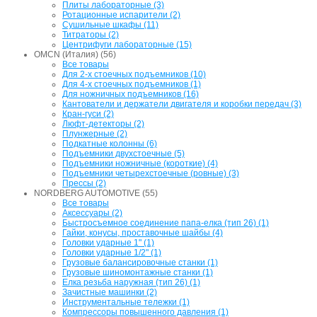
Плиты лабораторные (3)
Ротационные испарители (2)
Сушильные шкафы (11)
Титраторы (2)
Центрифуги лабораторные (15)
OMCN (Италия) (56)
Все товары
Для 2-х стоечных подъемников (10)
Для 4-х стоечных подъемников (1)
Для ножничных подъемников (16)
Кантователи и держатели двигателя и коробки передач (3)
Кран-гуси (2)
Люфт-детекторы (2)
Плунжерные (2)
Подкатные колонны (6)
Подъемники двухстоечные (5)
Подъемники ножничные (короткие) (4)
Подъемники четырехстоечные (ровные) (3)
Прессы (2)
NORDBERG AUTOMOTIVE (55)
Все товары
Аксессуары (2)
Быстросъемное соединение папа-елка (тип 26) (1)
Гайки, конусы, проставочные шайбы (4)
Головки ударные 1" (1)
Головки ударные 1/2" (1)
Грузовые балансировочные станки (1)
Грузовые шиномонтажные станки (1)
Елка резьба наружная (тип 26) (1)
Зачистные машинки (2)
Инструментальные тележки (1)
Компрессоры повышенного давления (1)