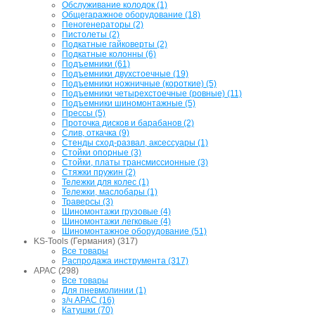
Обслуживание колодок (1)
Общегаражное оборудование (18)
Пеногенераторы (2)
Пистолеты (2)
Подкатные гайковерты (2)
Подкатные колонны (6)
Подъемники (61)
Подъемники двухстоечные (19)
Подъемники ножничные (короткие) (5)
Подъемники четырехстоечные (ровные) (11)
Подъемники шиномонтажные (5)
Прессы (5)
Проточка дисков и барабанов (2)
Слив, откачка (9)
Стенды сход-развал, аксессуары (1)
Стойки опорные (3)
Стойки, платы трансмиссионные (3)
Стяжки пружин (2)
Тележки для колес (1)
Тележки, маслобары (1)
Траверсы (3)
Шиномонтажи грузовые (4)
Шиномонтажи легковые (4)
Шиномонтажное оборудование (51)
KS-Tools (Германия) (317)
Все товары
Распродажа инструмента (317)
APAC (298)
Все товары
Для пневмолинии (1)
з/ч APAC (16)
Катушки (70)