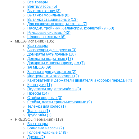
Все товары
Вентиляторы (5)
Вытяжка в полу (3)
Вытяжки мобильные (8)
Вытяжки стационарные (13)
Для сварочных газов, местные (7)
Насадки, тройники, балансиры, кронштейны (60)
Рельсовые системы (42)
Шланги вытяжные (6)
MEGA (Испания) (135)
Все товары
Аксессуары для прессов (3)
Домкраты бутылочные (18)
Домкраты подкатные (17)
Домкраты с пневмоприводом (7)
з/ч MEGA (39)
Запчасти для домкратов (2)
Инструмент и аксессуары (2)
Кантователи и держатели двигателя и коробки передач (4)
Кран-гуси (11)
Подставки под автомобиль (3)
Прессы (14)
Стойки опорные (3)
Стойки, платы трансмиссионные (9)
Тележки для колес (1)
Траверсы (1)
Трубогибы (1)
PRESSOL (Германия) (118)
Все товары
Бочковые насосы (2)
Головки ударные 1" (9)
Другое (2)