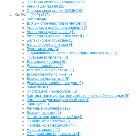
Проточка дисков и барабанов (6)
Ремонт двигателя (20)
Специальные станки COMEC (5)
KraftWell (КНР) (348)
Все товары
Для 2-х стоечных подъемников (4)
Аксессуары для балансировок (12)
Аксессуары для прессов (1)
Аксессуары для шиномонтажей (12)
Балансировки грузовые (1)
Балансировки легковые (4)
Вулканизаторы (3)
Гидравлические насосы, цилиндры, манометры (17)
Грузовые комплекты (3)
Для кондиционеров (5)
Для пневмолинии (1)
Для топливной системы (1)
Домкраты бутылочные (8)
Домкраты подкатные (6)
Домкраты с пневмоприводом (2)
Зависимые (2)
Инструмент и аксессуары (5)
Кантователи и держатели двигателя и коробки передач (6)
Комплекты для раздачи из бочек (4)
Кран-гуси (3)
Легковые комплекты (12)
Лежаки, тележки (1)
Нагнетатели, шприцы, лейки (4)
Накачка колес азотом (1)
Накачка колес воздухом (4)
Насосы, шланги (1)
Обслуживание гидросистем (4)