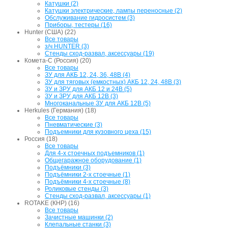
Катушки (2)
Катушки электрические, лампы переносные (2)
Обслуживание гидросистем (3)
Приборы, тестеры (16)
Hunter (США) (22)
Все товары
з/ч HUNTER (3)
Стенды сход-развал, аксессуары (19)
Комета-С (Россия) (20)
Все товары
ЗУ для АКБ 12, 24, 36, 48В (4)
ЗУ для тяговых (емкостных) АКБ 12, 24, 48В (3)
ЗУ и ЗРУ для АКБ 12 и 24В (5)
ЗУ и ЗРУ для АКБ 12В (3)
Многоканальные ЗУ для АКБ 12В (5)
Herkules (Германия) (18)
Все товары
Пневматические (3)
Подъемники для кузовного цеха (15)
Россия (18)
Все товары
Для 4-х стоечных подъемников (1)
Общегаражное оборудование (1)
Подъёмники (3)
Подъёмники 2-х стоечные (1)
Подъёмники 4-х стоечные (8)
Роликовые стенды (3)
Стенды сход-развал, аксессуары (1)
ROTAKE (КНР) (16)
Все товары
Зачистные машинки (2)
Клепальные станки (3)