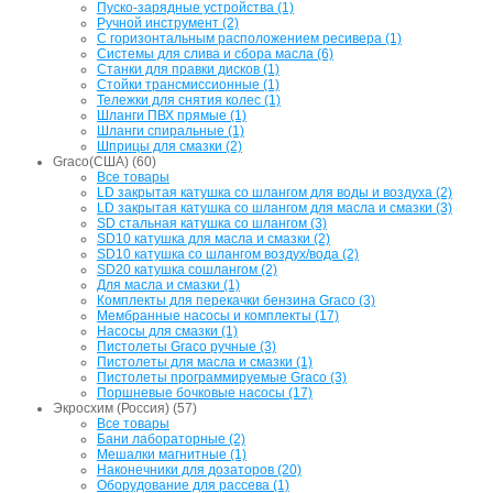
Пуско-зарядные устройства (1)
Ручной инструмент (2)
С горизонтальным расположением ресивера (1)
Системы для слива и сбора масла (6)
Станки для правки дисков (1)
Стойки трансмиссионные (1)
Тележки для снятия колес (1)
Шланги ПВХ прямые (1)
Шланги спиральные (1)
Шприцы для смазки (2)
Graco(США) (60)
Все товары
LD закрытая катушка со шлангом для воды и воздуха (2)
LD закрытая катушка со шлангом для масла и смазки (3)
SD стальная катушка со шлангом (3)
SD10 катушка для масла и смазки (2)
SD10 катушка со шлангом воздух/вода (2)
SD20 катушка сошлангом (2)
Для масла и смазки (1)
Комплекты для перекачки бензина Graco (3)
Мембранные насосы и комплекты (17)
Насосы для смазки (1)
Пистолеты Graco ручные (3)
Пистолеты для масла и смазки (1)
Пистолеты программируемые Graco (3)
Поршневые бочковые насосы (17)
Экросхим (Россия) (57)
Все товары
Бани лабораторные (2)
Мешалки магнитные (1)
Наконечники для дозаторов (20)
Оборудование для рассева (1)