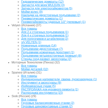
Гидравлические домкраты (12)
Запчасти для моек WULKAN (3)
Запчасти для электрогайковертов (5)
Мойки колес (9)
Накладки на двухстоечные подъемники (2)
Пневматические домкраты (1)
Пневмогайковерты ударные 1/2" (легковые) (1)
Velyen (Испания) (37)
Все товары
Для 2-х стоечных подъемников (1)
Для 4-х стоечных подъемников (1)
Для погрузчиков и штабелеров (2)
з/ч VELYEN (1)
Ножничные длинные (14)
Подъемники двухстоечные (7)
Подъемники ножничные (короткие) (1)
Подъемники четырехстоечные (ровные) (8)
Стенды сход-развал, аксессуары (2)
Моторные Технологии (Пенза) (32)
Все товары
Мойки деталей (32)
Spanesi (Италия) (31)
Все товары
Индукционные нагреватели, сварка, пускозарядное (1)
Инструмент и аксессуары (9)
Инфракрасные сушки (5)
РАСПРОДАЖА для кузовного ремонта (1)
Распродажа инструмента (15)
Sivik (Россия) (29)
Все товары
Грузовые балансировочные станки (2)
Грузовые шиномонтажные станки (2)