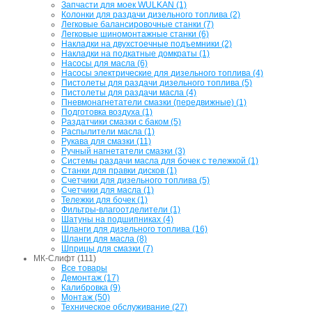
Запчасти для моек WULKAN (1)
Колонки для раздачи дизельного топлива (2)
Легковые балансировочные станки (7)
Легковые шиномонтажные станки (6)
Накладки на двухстоечные подъемники (2)
Накладки на подкатные домкраты (1)
Насосы для масла (6)
Насосы электрические для дизельного топлива (4)
Пистолеты для раздачи дизельного топлива (5)
Пистолеты для раздачи масла (4)
Пневмонагнетатели смазки (передвижные) (1)
Подготовка воздуха (1)
Раздатчики смазки с баком (5)
Распылители масла (1)
Рукава для смазки (11)
Ручный нагнетатели смазки (3)
Системы раздачи масла для бочек с тележкой (1)
Станки для правки дисков (1)
Счетчики для дизельного топлива (5)
Счетчики для масла (1)
Тележки для бочек (1)
Фильтры-влагоотделители (1)
Шатуны на подшипниках (4)
Шланги для дизельного топлива (16)
Шланги для масла (8)
Шприцы для смазки (7)
МК-Слифт (111)
Все товары
Демонтаж (17)
Калибровка (9)
Монтаж (50)
Техническое обслуживание (27)