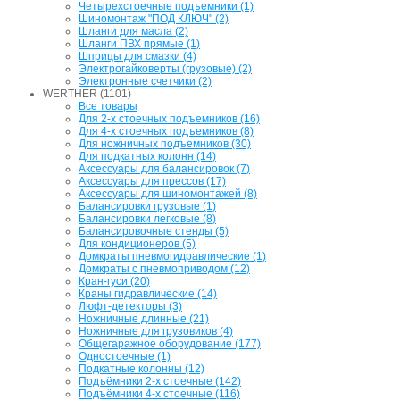
Четырехстоечные подъемники (1)
Шиномонтаж "ПОД КЛЮЧ" (2)
Шланги для масла (2)
Шланги ПВХ прямые (1)
Шприцы для смазки (4)
Электрогайковерты (грузовые) (2)
Электронные счетчики (2)
WERTHER (1101)
Все товары
Для 2-х стоечных подъемников (16)
Для 4-х стоечных подъемников (8)
Для ножничных подъемников (30)
Для подкатных колонн (14)
Аксессуары для балансировок (7)
Аксессуары для прессов (17)
Аксессуары для шиномонтажей (8)
Балансировки грузовые (1)
Балансировки легковые (8)
Балансировочные стенды (5)
Для кондиционеров (5)
Домкраты пневмогидравлические (1)
Домкраты с пневмоприводом (12)
Кран-гуси (20)
Краны гидравлические (14)
Люфт-детекторы (3)
Ножничные длинные (21)
Ножничные для грузовиков (4)
Общегаражное оборудование (177)
Одностоечные (1)
Подкатные колонны (12)
Подъёмники 2-х стоечные (142)
Подъёмники 4-х стоечные (116)