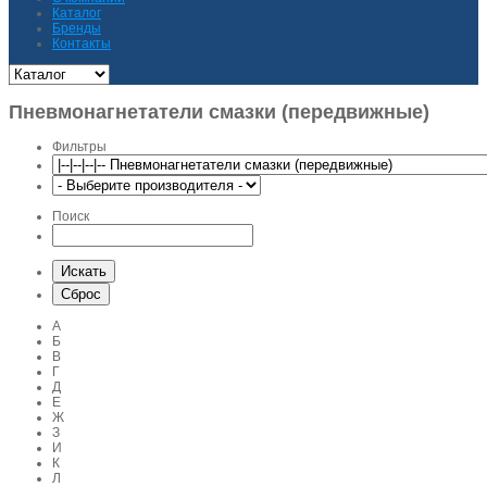
Каталог
Бренды
Контакты
Пневмонагнетатели смазки (передвижные)
Фильтры
Поиск
А
Б
В
Г
Д
Е
Ж
З
И
К
Л