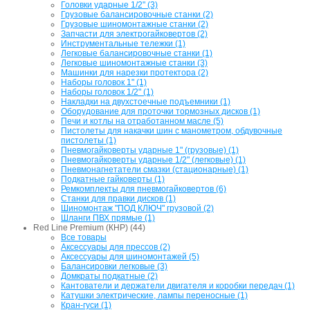
Головки ударные 1/2" (3)
Грузовые балансировочные станки (2)
Грузовые шиномонтажные станки (2)
Запчасти для электрогайковертов (2)
Инструментальные тележки (1)
Легковые балансировочные станки (1)
Легковые шиномонтажные станки (3)
Машинки для нарезки протектора (2)
Наборы головок 1" (1)
Наборы головок 1/2" (1)
Накладки на двухстоечные подъемники (1)
Оборудование для проточки тормозных дисков (1)
Печи и котлы на отработанном масле (5)
Пистолеты для накачки шин с манометром, обдувочные
пистолеты (1)
Пневмогайковерты ударные 1" (грузовые) (1)
Пневмогайковерты ударные 1/2" (легковые) (1)
Пневмонагнетатели смазки (стационарные) (1)
Подкатные гайковерты (1)
Ремкомплекты для пневмогайковертов (6)
Станки для правки дисков (1)
Шиномонтаж "ПОД КЛЮЧ" грузовой (2)
Шланги ПВХ прямые (1)
Red Line Premium (КНР) (44)
Все товары
Аксессуары для прессов (2)
Аксессуары для шиномонтажей (5)
Балансировки легковые (3)
Домкраты подкатные (2)
Кантователи и держатели двигателя и коробки передач (1)
Катушки электрические, лампы переносные (1)
Кран-гуси (1)