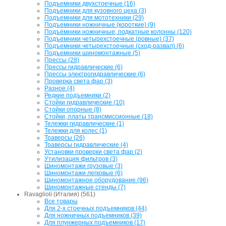
Подъемники двухстоечные (16)
Подъемники для кузовного цеха (3)
Подъемники для мототехники (29)
Подъемники ножничные (короткие) (9)
Подъёмники ножничные, подкатные колонны (120)
Подъемники четырехстоечные (ровные) (37)
Подъемники четырехстоечные (сход-развал) (6)
Подъемники шиномонтажные (5)
Прессы (28)
Прессы гидравлические (6)
Прессы электрогидравлические (6)
Проверка света фар (3)
Разное (4)
Редкие подъемники (2)
Стойки гидравлические (10)
Стойки опорные (8)
Стойки, платы трансмиссионные (18)
Тележки гидравлические (1)
Тележки для колес (1)
Траверсы (26)
Траверсы гидравлические (4)
Установки проверки света фар (2)
Утилизация фильтров (3)
Шиномонтажи грузовые (3)
Шиномонтажи легковые (6)
Шиномонтажное оборудование (96)
Шиномонтажные стенды (7)
Ravaglioli (Италия) (561)
Все товары
Для 2-х стоечных подъемников (44)
Для ножничных подъемников (39)
Для плунжерных подъемников (17)