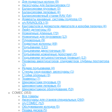
Для подкатных колонн (9)
Аксессуары для балансировок (1)
Балансировки грузовые (3)
Балансировки легковые (4)
Балансировочный станки RAV (54)
Домкраты канавные, системы подпора (2)
з/ч RAVAGLIOLI (3)
Кантователи и держатели двигателя и коробки передач (4)
Люфт-детекторы (6)
Ножничные длинные (70)
Ножничные для грузовиков (12)
Плунжерные (9)
Подкатные колонны (49)
Подъёмники (131)
Подъемники двухстоечные (9)
Подъемники ножничные (короткие) (5)
Подъемники четырехстоечные (ровные) (12)
Проверка амортизаторов, спидометров, глубины протектора
(2)
Редкие подъемники (4)
Стенды сход-развал, аксессуары (1)
Стойки опорные (3)
Траверсы (7)
Шиномонтажи грузовые (3)
Шиномонтажи легковые (5)
Шиномонтажное оборудование (53)
COMEC (353)
Все товары
Аксессуары для станков специальных (260)
з/ч COMEC (52)
Обслуживание колодок (5)
Правка дисков (5)