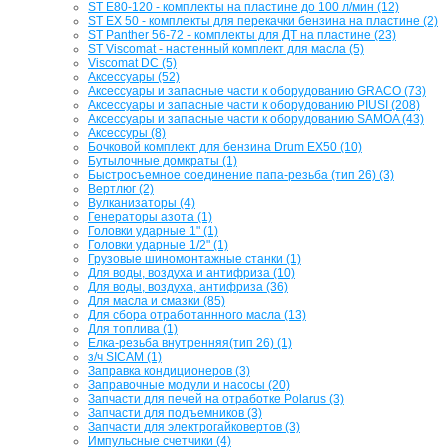
ST E80-120 - комплекты на пластине до 100 л/мин (12)
ST EX 50 - комплекты для перекачки бензина на пластине (2)
ST Panther 56-72 - комплекты для ДТ на пластине (23)
ST Viscomat - настенный комплект для масла (5)
Viscomat DC (5)
Аксессуары (52)
Аксессуары и запасные части к оборудованию GRACO (73)
Аксессуары и запасные части к оборудованию PIUSI (208)
Аксессуары и запасные части к оборудованию SAMOA (43)
Аксессуры (8)
Бочковой комплект для бензина Drum EX50 (10)
Бутылочные домкраты (1)
Быстросъемное соединение папа-резьба (тип 26) (3)
Вертлюг (2)
Вулканизаторы (4)
Генераторы азота (1)
Головки ударные 1" (1)
Головки ударные 1/2" (1)
Грузовые шиномонтажные станки (1)
Для воды, воздуха и антифриза (10)
Для воды, воздуха, антифриза (36)
Для масла и смазки (85)
Для сбора отработаннного масла (13)
Для топлива (1)
Елка-резьба внутренняя(тип 26) (1)
з/ч SICAM (1)
Заправка кондиционеров (3)
Заправочные модули и насосы (20)
Запчасти для печей на отработке Polarus (3)
Запчасти для подъемников (3)
Запчасти для электрогайковертов (3)
Импульсные счетчики (4)