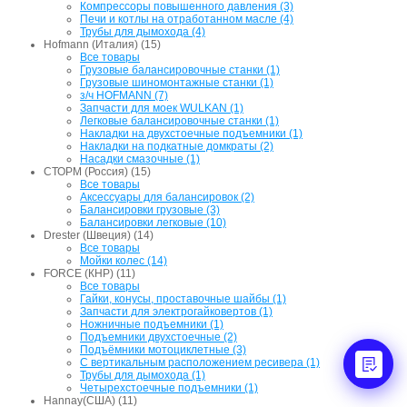
Компрессоры повышенного давления (3)
Печи и котлы на отработанном масле (4)
Трубы для дымохода (4)
Hofmann (Италия) (15)
Все товары
Грузовые балансировочные станки (1)
Грузовые шиномонтажные станки (1)
з/ч HOFMANN (7)
Запчасти для моек WULKAN (1)
Легковые балансировочные станки (1)
Накладки на двухстоечные подъемники (1)
Накладки на подкатные домкраты (2)
Насадки смазочные (1)
СТОРМ (Россия) (15)
Все товары
Аксессуары для балансировок (2)
Балансировки грузовые (3)
Балансировки легковые (10)
Drester (Швеция) (14)
Все товары
Мойки колес (14)
FORCE (КНР) (11)
Все товары
Гайки, конусы, проставочные шайбы (1)
Запчасти для электрогайковертов (1)
Ножничные подъемники (1)
Подъемники двухстоечные (2)
Подъёмники мотоциклетные (3)
С вертикальным расположением ресивера (1)
Трубы для дымохода (1)
Четырехстоечные подъемники (1)
Hannay(США) (11)