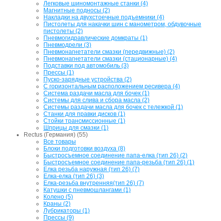
Легковые шиномонтажные станки (4)
Магнитные подносы (2)
Накладки на двухстоечные подъемники (4)
Пистолеты для накачки шин с манометром, обдувочные
пистолеты (2)
Пневмогидравлические домкраты (1)
Пневмодрели (3)
Пневмонагнетатели смазки (передвижные) (2)
Пневмонагнетатели смазки (стационарные) (4)
Подставки под автомобиль (3)
Прессы (1)
Пуско-зарядные устройства (2)
С горизонтальным расположением ресивера (4)
Система раздачи масла для бочек (1)
Системы для слива и сбора масла (2)
Системы раздачи масла для бочек с тележкой (1)
Станки для правки дисков (1)
Стойки трансмиссионные (1)
Шприцы для смазки (1)
Rectus (Германия) (55)
Все товары
Блоки подготовки воздуха (8)
Быстросъемное соединение папа-елка (тип 26) (2)
Быстросъемное соединение папа-резьба (тип 26) (1)
Елка резьба наружная (тип 26) (7)
Елка-елка (тип 26) (3)
Елка-резьба внутренняя(тип 26) (7)
Катушки с пневмошлангами (1)
Колено (5)
Краны (2)
Лубрикаторы (1)
Прессы (9)