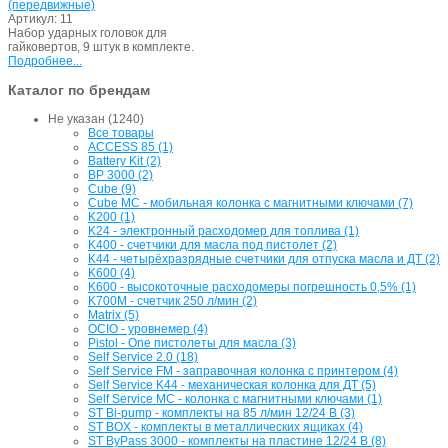
(передвижные)
Артикул:
11
Набор ударных головок для
гайковертов, 9 штук в комплекте.
Подробнее...
Каталог по брендам
Не указан (1240)
Все товары
ACCESS 85 (1)
Battery Kit (2)
BP 3000 (2)
Cube (9)
Cube MC - мобильная колонка с магнитными ключами (7)
K200 (1)
K24 - электронный расходомер для топлива (1)
K400 - счетчики для масла под пистолет (2)
K44 - четырёхразрядные счетчики для отпуска масла и ДТ (2)
K600 (4)
K600 - высокоточные расходомеры погрешность 0,5% (1)
K700M - счетчик 250 л/мин (2)
Matrix (5)
OCIO - уровнемер (4)
Pistol - One пистолеты для масла (3)
Self Service 2.0 (18)
Self Service FM - заправочная колонка с принтером (4)
Self Service K44 - механическая колонка для ДТ (5)
Self Service MC - колонка с магнитными ключами (1)
ST Bi-pump - комплекты на 85 л/мин 12/24 В (3)
ST BOX - комплекты в металлических ящиках (4)
ST ByPass 3000 - комплекты на пластине 12/24 В (8)