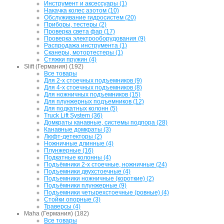
Инструмент и аксессуары (1)
Накачка колес азотом (10)
Обслуживание гидросистем (20)
Приборы, тестеры (2)
Проверка света фар (17)
Проверка электрооборудования (9)
Распродажа инструмента (1)
Сканеры, мотортестеры (1)
Стяжки пружин (4)
Slift (Германия) (192)
Все товары
Для 2-х стоечных подъемников (9)
Для 4-х стоечных подъемников (8)
Для ножничных подъемников (15)
Для плунжерных подъемников (12)
Для подкатных колонн (5)
Truck Lift System (36)
Домкраты канавные, системы подпора (28)
Канавные домкраты (3)
Люфт-детекторы (2)
Ножничные длинные (4)
Плунжерные (16)
Подкатные колонны (4)
Подъёмники 2-х стоечные, ножничные (24)
Подъемники двухстоечные (4)
Подъемники ножничные (короткие) (2)
Подъёмники плунжерные (9)
Подъемники четырехстоечные (ровные) (4)
Стойки опорные (3)
Траверсы (4)
Maha (Германия) (182)
Все товары