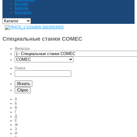
Каталог
Бренды
Контакты
Специальные станки COMEC
Фильтры
Поиск
А
Б
В
Г
Д
Е
Ж
З
И