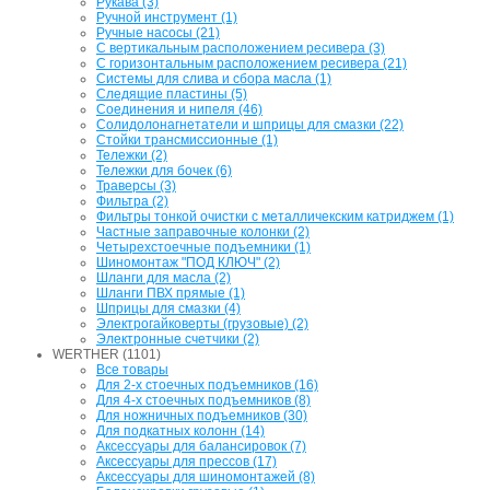
Рукава (3)
Ручной инструмент (1)
Ручные насосы (21)
С вертикальным расположением ресивера (3)
С горизонтальным расположением ресивера (21)
Системы для слива и сбора масла (1)
Следящие пластины (5)
Соединения и нипеля (46)
Солидолонагнетатели и шприцы для смазки (22)
Стойки трансмиссионные (1)
Тележки (2)
Тележки для бочек (6)
Траверсы (3)
Фильтра (2)
Фильтры тонкой очистки с металличекским катриджем (1)
Частные заправочные колонки (2)
Четырехстоечные подъемники (1)
Шиномонтаж "ПОД КЛЮЧ" (2)
Шланги для масла (2)
Шланги ПВХ прямые (1)
Шприцы для смазки (4)
Электрогайковерты (грузовые) (2)
Электронные счетчики (2)
WERTHER (1101)
Все товары
Для 2-х стоечных подъемников (16)
Для 4-х стоечных подъемников (8)
Для ножничных подъемников (30)
Для подкатных колонн (14)
Аксессуары для балансировок (7)
Аксессуары для прессов (17)
Аксессуары для шиномонтажей (8)