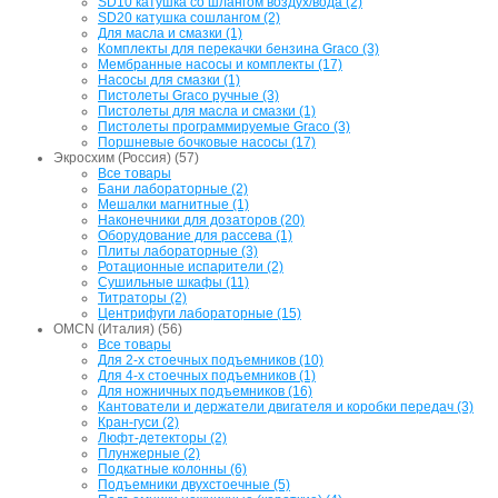
SD10 катушка со шлангом воздух/вода (2)
SD20 катушка сошлангом (2)
Для масла и смазки (1)
Комплекты для перекачки бензина Graco (3)
Мембранные насосы и комплекты (17)
Насосы для смазки (1)
Пистолеты Graco ручные (3)
Пистолеты для масла и смазки (1)
Пистолеты программируемые Graco (3)
Поршневые бочковые насосы (17)
Экросхим (Россия) (57)
Все товары
Бани лабораторные (2)
Мешалки магнитные (1)
Наконечники для дозаторов (20)
Оборудование для рассева (1)
Плиты лабораторные (3)
Ротационные испарители (2)
Сушильные шкафы (11)
Титраторы (2)
Центрифуги лабораторные (15)
OMCN (Италия) (56)
Все товары
Для 2-х стоечных подъемников (10)
Для 4-х стоечных подъемников (1)
Для ножничных подъемников (16)
Кантователи и держатели двигателя и коробки передач (3)
Кран-гуси (2)
Люфт-детекторы (2)
Плунжерные (2)
Подкатные колонны (6)
Подъемники двухстоечные (5)