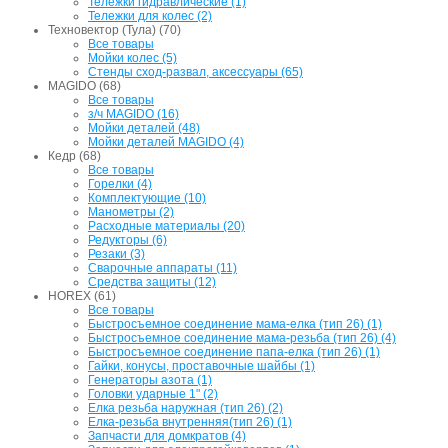
Тележки гидравлические (1)
Тележки для колес (2)
Техновектор (Тула) (70)
Все товары
Мойки колес (5)
Стенды сход-развал, аксессуары (65)
MAGIDO (68)
Все товары
з/ч MAGIDO (16)
Мойки деталей (48)
Мойки деталей MAGIDO (4)
Кедр (68)
Все товары
Горелки (4)
Комплектующие (10)
Манометры (2)
Расходные материалы (20)
Редукторы (6)
Резаки (3)
Сварочные аппараты (11)
Средства защиты (12)
HOREX (61)
Все товары
Быстросъемное соединение мама-елка (тип 26) (1)
Быстросъемное соединение мама-резьба (тип 26) (4)
Быстросъемное соединение папа-елка (тип 26) (1)
Гайки, конусы, проставочные шайбы (1)
Генераторы азота (1)
Головки ударные 1" (2)
Елка резьба наружная (тип 26) (2)
Елка-резьба внутренняя(тип 26) (1)
Запчасти для домкратов (4)