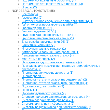
Подъемники ножничные (короткие) (4)
Подъемники четырехстоечные (ровные) (3)
Прессы (2)
NORDBERG AUTOMOTIVE (55)
Все товары
Аксессуары (2)
Быстросъемное соединение папа-елка (тип 26) (1)
Гайки, конусы, проставочные шайбы (4)
Головки ударные 1" (1)
Головки ударные 1/2" (1)
Грузовые балансировочные станки (1)
Грузовые шиномонтажные станки (1)
Елка резьба наружная (тип 26) (1)
Зачистные машинки (2)
Инструментальные тележки (1)
Компрессоры повышенного давления (1)
Легковые шиномонтажные станки (4)
Магнитные подносы (2)
Накладки на двухстоечные подъемники (4)
Пистолеты для накачки шин с манометром, обдувочные
пистолеты (2)
Пневмогидравлические домкраты (1)
Пневмодрели (3)
Пневмонагнетатели смазки (передвижные) (2)
Пневмонагнетатели смазки (стационарные) (4)
Подставки под автомобиль (3)
Прессы (1)
Пуско-зарядные устройства (2)
С горизонтальным расположением ресивера (4)
Система раздачи масла для бочек (1)
Системы для слива и сбора масла (2)
Системы раздачи масла для бочек с тележкой (1)