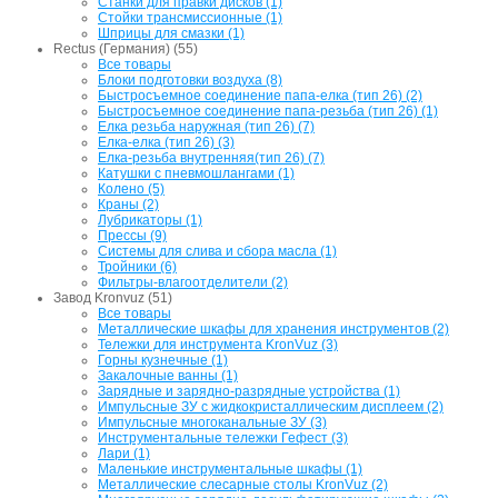
Станки для правки дисков (1)
Стойки трансмиссионные (1)
Шприцы для смазки (1)
Rectus (Германия) (55)
Все товары
Блоки подготовки воздуха (8)
Быстросъемное соединение папа-елка (тип 26) (2)
Быстросъемное соединение папа-резьба (тип 26) (1)
Елка резьба наружная (тип 26) (7)
Елка-елка (тип 26) (3)
Елка-резьба внутренняя(тип 26) (7)
Катушки с пневмошлангами (1)
Колено (5)
Краны (2)
Лубрикаторы (1)
Прессы (9)
Системы для слива и сбора масла (1)
Тройники (6)
Фильтры-влагоотделители (2)
Завод Kronvuz (51)
Все товары
Металлические шкафы для хранения инструментов (2)
Тележки для инструмента KronVuz (3)
Горны кузнечные (1)
Закалочные ванны (1)
Зарядные и зарядно-разрядные устройства (1)
Импульсные ЗУ с жидкокристаллическим дисплеем (2)
Импульсные многоканальные ЗУ (3)
Инструментальные тележки Гефест (3)
Лари (1)
Маленькие инструментальные шкафы (1)
Металлические слесарные столы KronVuz (2)