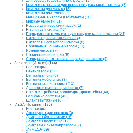
Для сбора отработаннного масла (11)
Комплект с насосом для перекачки дизельного топлива, (2)
Комплекты для масла (15)
Комплекты для смазки (3)
Мембранные насосы и комплекты (10)
Мерные емкости (11)
Насосы для перекачки масел (1)
Насосы для смазки (12)
Передвижные комплекты для раздачи масла и смазки (24)
Пистолет для смазки Samoa (4)
Пистолеты для масла и смазки (8)
Поршневые бочковые насосы (13)
Ручные насосы (7)
Соединения и нипеля (9)
Солидолонагнетатели и шприцы для смазки (5)
Aerservice (Италия) (144)
Все товары
Вентиляторы (5)
Вытяжка в полу (3)
Вытяжки мобильные (8)
Вытяжки стационарные (13)
Для сварочных газов, местные (7)
Насадки, тройники, балансиры, кронштейны (60)
Рельсовые системы (42)
Шланги вытяжные (6)
MEGA (Испания) (135)
Все товары
Аксессуары для прессов (3)
Домкраты бутылочные (18)
Домкраты подкатные (17)
Домкраты с пневмоприводом (7)
з/ч MEGA (39)