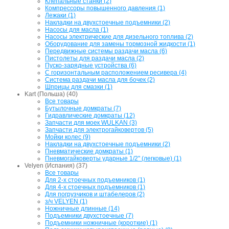
Клепальные станки (2)
Компрессоры повышенного давления (1)
Лежаки (1)
Накладки на двухстоечные подъемники (2)
Насосы для масла (1)
Насосы электрические для дизельного топлива (2)
Оборудование для замены тормозной жидкости (1)
Передвижные системы раздачи масла (6)
Пистолеты для раздачи масла (2)
Пуско-зарядные устройства (6)
С горизонтальным расположением ресивера (4)
Система раздачи масла для бочек (2)
Шприцы для смазки (1)
Kart (Польша) (40)
Все товары
Бутылочные домкраты (7)
Гидравлические домкраты (12)
Запчасти для моек WULKAN (3)
Запчасти для электрогайковертов (5)
Мойки колес (9)
Накладки на двухстоечные подъемники (2)
Пневматические домкраты (1)
Пневмогайковерты ударные 1/2" (легковые) (1)
Velyen (Испания) (37)
Все товары
Для 2-х стоечных подъемников (1)
Для 4-х стоечных подъемников (1)
Для погрузчиков и штабелеров (2)
з/ч VELYEN (1)
Ножничные длинные (14)
Подъемники двухстоечные (7)
Подъемники ножничные (короткие) (1)