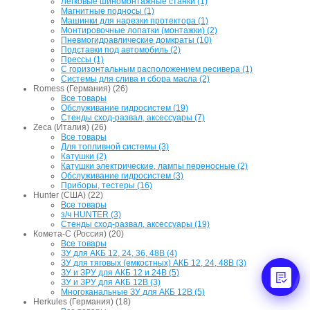
Легковые шиномонтажные станки (1)
Магнитные подносы (1)
Машинки для нарезки протектора (1)
Монтировочные лопатки (монтажки) (2)
Пневмогидравлические домкраты (10)
Подставки под автомобиль (2)
Прессы (1)
С горизонтальным расположением ресивера (1)
Системы для слива и сбора масла (2)
Romess (Германия) (26)
Все товары
Обслуживание гидросистем (19)
Стенды сход-развал, аксессуары (7)
Zeca (Италия) (26)
Все товары
Для топливной системы (3)
Катушки (2)
Катушки электрические, лампы переносные (2)
Обслуживание гидросистем (3)
Приборы, тестеры (16)
Hunter (США) (22)
Все товары
з/ч HUNTER (3)
Стенды сход-развал, аксессуары (19)
Комета-С (Россия) (20)
Все товары
ЗУ для АКБ 12, 24, 36, 48В (4)
ЗУ для тяговых (емкостных) АКБ 12, 24, 48В (3)
ЗУ и ЗРУ для АКБ 12 и 24В (5)
ЗУ и ЗРУ для АКБ 12В (3)
Многоканальные ЗУ для АКБ 12В (5)
Herkules (Германия) (18)