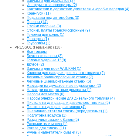
Запчасти для домкратов (2)
Инструмент и аксессуары (2)
Кантователи и держатели двигателя и коробки передач (4)
Кран-гуси (11)
Подставки под автомобиль (3)
Прессы (14)
Стойки опорные (3)
Стойки, платы трансмиссионные (9)
Тележки для колес (1)
Траверсы (1)
Трубогибы (1)
PRESSOL (Германия) (118)
Все товары
Бочковые насосы (2)
Головки ударные 1" (9)
Другое (2)
Запчасти для моек WULKAN (1)
Колонки для раздачи дизельного топлива (2)
Легковые балансировочные станки (7)
Легковые шиномонтажные станки (6)
Накладки на двухстоечные подъемники (2)
Накладки на подкатные домкраты (1)
Насосы для масла (6)
Насосы электрические для дизельного топлива (4)
Пистолеты для раздачи дизельного топлива (5)
Пистолеты для раздачи масла (4)
Пневмонагнетатели смазки (передвижные) (1)
Подготовка воздуха (1)
Раздатчики смазки с баком (5)
Распылители масла (1)
Рукава для смазки (11)
Ручный нагнетатели смазки (3)