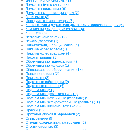
Для топливной системы (1)
Домкраты бутылочные (8)
Домкраты подкатные (6)
Домкраты с пневмоприводом (2)
Зависимые (2)
Инструмент и аксессуары (5)
Кантователи и держатели двигателя и коробки передач (6)
Комплекты для раздачи из бочек (4)
Кран-гуси (3)
Легковые комплекты (12)
Лежаки, тележки (1)
Нагнетатели, шприцы, лейки (4)
Накачка колес азотом (1)
Накачка колес воздухом (4)
Насосы, шланги (1)
Обслуживание гидросистем (4)
Обслуживание колодок (1)
Общегаражное оборудование (18)
Пеногенераторы (2)
Пистолеты (2)
Подкатные гайковерты (2)
Подкатные колонны (6)
Подъемники (61)
Подъемники двухстоечные (19)
Подъемники ножничные (короткие) (5)
Подъемники четырехстоечные (ровные) (11)
Подъемники шиномонтажные (5)
Прессы (5)
Проточка дисков и барабанов (2)
Слив, откачка (9)
Стенды сход-развал, аксессуары (1)
Стойки опорные (3)