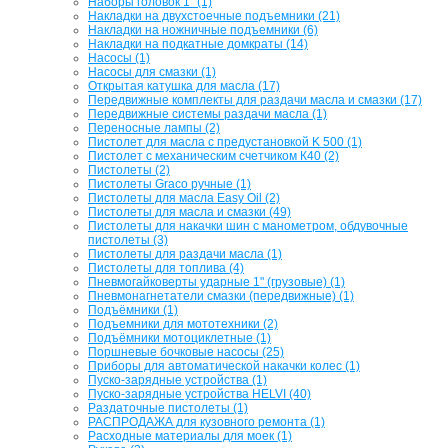
Наборы головок 1" (1)
Накладки на двухстоечные подъемники (21)
Накладки на ножничные подъемники (6)
Накладки на подкатные домкраты (14)
Насосы (1)
Насосы для смазки (1)
Открытая катушка для масла (17)
Передвижные комплекты для раздачи масла и смазки (17)
Передвижные системы раздачи масла (1)
Переносные лампы (2)
Пистолет для масла с предустановкой K 500 (1)
Пистолет с механическим счетчиком К40 (2)
Пистолеты (2)
Пистолеты Graco ручные (1)
Пистолеты для масла Easy Oil (2)
Пистолеты для масла и смазки (49)
Пистолеты для накачки шин с манометром, обдувочные
пистолеты (3)
Пистолеты для раздачи масла (1)
Пистолеты для топлива (4)
Пневмогайковерты ударные 1" (грузовые) (1)
Пневмонагнетатели смазки (передвижные) (1)
Подъёмники (1)
Подъемники для мототехники (2)
Подъёмники мотоциклетные (1)
Поршневые бочковые насосы (25)
Приборы для автоматической накачки колес (1)
Пуско-зарядные устройства (1)
Пуско-зарядные устройства HELVI (40)
Раздаточные пистолеты (1)
РАСПРОДАЖА для кузовного ремонта (1)
Расходные материалы для моек (1)