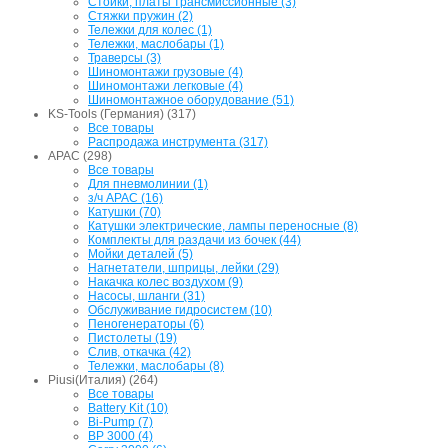
Стойки, платы трансмиссионные (3)
Стяжки пружин (2)
Тележки для колес (1)
Тележки, маслобары (1)
Траверсы (3)
Шиномонтажи грузовые (4)
Шиномонтажи легковые (4)
Шиномонтажное оборудование (51)
KS-Tools (Германия) (317)
Все товары
Распродажа инструмента (317)
APAC (298)
Все товары
Для пневмолинии (1)
з/ч APAC (16)
Катушки (70)
Катушки электрические, лампы переносные (8)
Комплекты для раздачи из бочек (44)
Мойки деталей (5)
Нагнетатели, шприцы, лейки (29)
Накачка колес воздухом (9)
Насосы, шланги (31)
Обслуживание гидросистем (10)
Пеногенераторы (6)
Пистолеты (19)
Слив, откачка (42)
Тележки, маслобары (8)
Piusi(Италия) (264)
Все товары
Battery Kit (10)
Bi-Pump (7)
BP 3000 (4)