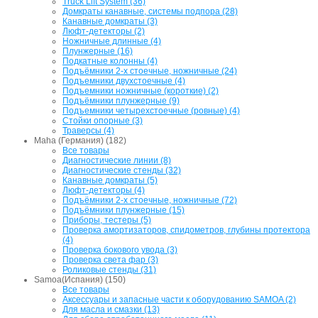
Truck Lift System (36)
Домкраты канавные, системы подпора (28)
Канавные домкраты (3)
Люфт-детекторы (2)
Ножничные длинные (4)
Плунжерные (16)
Подкатные колонны (4)
Подъёмники 2-х стоечные, ножничные (24)
Подъемники двухстоечные (4)
Подъемники ножничные (короткие) (2)
Подъёмники плунжерные (9)
Подъемники четырехстоечные (ровные) (4)
Стойки опорные (3)
Траверсы (4)
Maha (Германия) (182)
Все товары
Диагностические линии (8)
Диагностические стенды (32)
Канавные домкраты (5)
Люфт-детекторы (4)
Подъёмники 2-х стоечные, ножничные (72)
Подъёмники плунжерные (15)
Приборы, тестеры (5)
Проверка амортизаторов, спидометров, глубины протектора
(4)
Проверка бокового увода (3)
Проверка света фар (3)
Роликовые стенды (31)
Samoa(Испания) (150)
Все товары
Аксессуары и запасные части к оборудованию SAMOA (2)
Для масла и смазки (13)