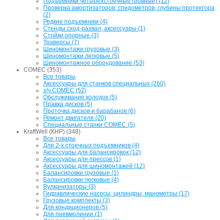
Подъемники четырехстоечные (ровные) (12)
Проверка амортизаторов, спидометров, глубины протектора
(2)
Редкие подъемники (4)
Стенды сход-развал, аксессуары (1)
Стойки опорные (3)
Траверсы (7)
Шиномонтажи грузовые (3)
Шиномонтажи легковые (5)
Шиномонтажное оборудование (53)
COMEC (353)
Все товары
Аксессуары для станков специальных (260)
з/ч COMEC (52)
Обслуживание колодок (5)
Правка дисков (5)
Проточка дисков и барабанов (6)
Ремонт двигателя (20)
Специальные станки COMEC (5)
KraftWell (КНР) (348)
Все товары
Для 2-х стоечных подъемников (4)
Аксессуары для балансировок (12)
Аксессуары для прессов (1)
Аксессуары для шиномонтажей (12)
Балансировки грузовые (1)
Балансировки легковые (4)
Вулканизаторы (3)
Гидравлические насосы, цилиндры, манометры (17)
Грузовые комплекты (3)
Для кондиционеров (5)
Для пневмолинии (1)