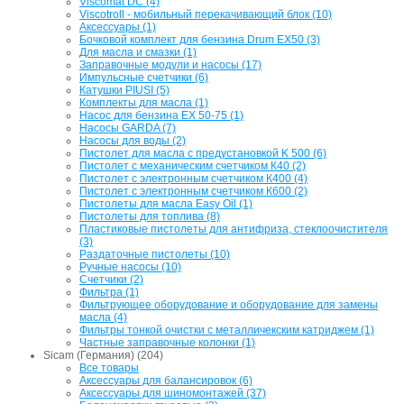
Viscomat DC (4)
Viscotroll - мобильный перекачивающий блок (10)
Аксессуары (1)
Бочковой комплект для бензина Drum EX50 (3)
Для масла и смазки (1)
Заправочные модули и насосы (17)
Импульсные счетчики (6)
Катушки PIUSI (5)
Комплекты для масла (1)
Насос для бензина EX 50-75 (1)
Насосы GARDA (7)
Насосы для воды (2)
Пистолет для масла с предустановкой K 500 (6)
Пистолет с механическим счетчиком К40 (2)
Пистолет с электронным счетчиком К400 (4)
Пистолет с электронным счетчиком К600 (2)
Пистолеты для масла Easy Oil (1)
Пистолеты для топлива (8)
Пластиковые пистолеты для антифриза, стеклоочистителя
(3)
Раздаточные пистолеты (10)
Ручные насосы (10)
Счетчики (2)
Фильтра (1)
Фильтрующее оборудование и оборудование для замены
масла (4)
Фильтры тонкой очистки с металличекским катриджем (1)
Частные заправочные колонки (1)
Sicam (Германия) (204)
Все товары
Аксессуары для балансировок (6)
Аксессуары для шиномонтажей (37)