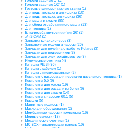
Головки ударные 1" (1)
Головки ударные 1/2" (1)
Грузовые шиномонтажные станки (1)
Для воды, воздуха и антифриза (10)
Для воды, воздуха, антифриза (36)
Для масла и смазки (85)
Для сбора отработаннного масла (13)
Для топлива (1)
Елка-резьба внутренняя(тип 26) (1)
з/ч SICAM (1)
Заправка кондиционеров (3)
Заправочные модули и насосы (20)
Запчасти для печей на отработке Polarus (3)
Запчасти для подъемников (3)
Запчасти для электрогайковертов (3)
Импульсные счетчики (4)
Катушки PIUSI (30)
Катушки с кабелем (1)
Катушки с пневмошлангами (2)
Комплект с насосом для перекачки дизельного топлива, (1)
Комплекты 5.5 (6)
Комплекты для масла (19)
Комплекты для раздачи из бочек (6)
Комплекты для смазки (14)
Комплекты с насосом 60:1 (5)
Крышки (5)
Магнитные подносы (1)
Масло для оборудования (2)
Мембранные насосы и комплекты (16)
Мерные емкости (18)
Механические счетчики (1)
МС BOX - управляющая панель (10)