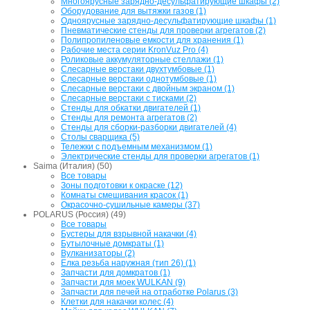
Многоярусные зарядно-десульфатирующие шкафы (2)
Оборудование для вытяжки газов (1)
Одноярусные зарядно-десульфатирующие шкафы (1)
Пневматические стенды для проверки агрегатов (2)
Полипропиленовые емкости для хранения (1)
Рабочие места серии KronVuz Pro (4)
Роликовые аккумуляторные стеллажи (1)
Слесарные верстаки двухтумбовые (1)
Слесарные верстаки однотумбовые (1)
Слесарные верстаки с двойным экраном (1)
Слесарные верстаки с тисками (2)
Стенды для обкатки двигателей (1)
Стенды для ремонта агрегатов (2)
Стенды для сборки-разборки двигателей (4)
Столы сварщика (5)
Тележки с подъемным механизмом (1)
Электрические стенды для проверки агрегатов (1)
Saima (Италия) (50)
Все товары
Зоны подготовки к окраске (12)
Комнаты смешивания красок (1)
Окрасочно-сушильные камеры (37)
POLARUS (Россия) (49)
Все товары
Бустеры для взрывной накачки (4)
Бутылочные домкраты (1)
Вулканизаторы (2)
Елка резьба наружная (тип 26) (1)
Запчасти для домкратов (1)
Запчасти для моек WULKAN (9)
Запчасти для печей на отработке Polarus (3)
Клетки для накачки колес (4)