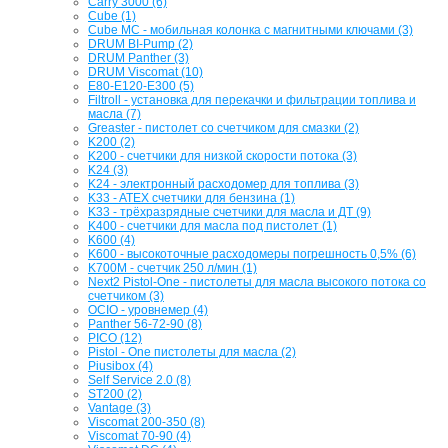
Carry 3000 (6)
Cube (1)
Cube MC - мобильная колонка с магнитными ключами (3)
DRUM BI-Pump (2)
DRUM Panther (3)
DRUM Viscomat (10)
E80-E120-E300 (5)
Filtroll - установка для перекачки и фильтрации топлива и
масла (7)
Greaster - пистолет со счетчиком для смазки (2)
K200 (2)
K200 - счетчики для низкой скорости потока (3)
K24 (3)
K24 - электронный расходомер для топлива (3)
K33 - ATEX счетчики для бензина (1)
K33 - трёхразрядные счетчики для масла и ДТ (9)
K400 - счетчики для масла под пистолет (1)
K600 (4)
K600 - высокоточные расходомеры погрешность 0,5% (6)
K700M - счетчик 250 л/мин (1)
Next2 Pistol-One - пистолеты для масла высокого потока со
счетчиком (3)
OCIO - уровнемер (4)
Panther 56-72-90 (8)
PICO (12)
Pistol - One пистолеты для масла (2)
Piusibox (4)
Self Service 2.0 (8)
ST200 (2)
Vantage (3)
Viscomat 200-350 (8)
Viscomat 70-90 (4)