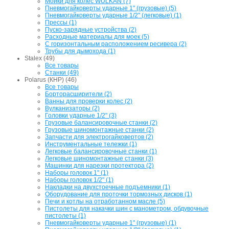
Мойки для колес WULKAN (7)
Пневмогайковерты ударные 1" (грузовые) (5)
Пневмогайковерты ударные 1/2" (легковые) (1)
Прессы (1)
Пуско-зарядные устройства (2)
Расходные материалы для моек (5)
С горизонтальным расположением ресивера (2)
Трубы для дымохода (1)
Stalex (49)
Все товары
Станки (49)
Polarus (КНР) (46)
Все товары
Борторасширители (2)
Ванны для проверки колес (2)
Вулканизаторы (2)
Головки ударные 1/2" (3)
Грузовые балансировочные станки (2)
Грузовые шиномонтажные станки (2)
Запчасти для электрогайковертов (2)
Инструментальные тележки (1)
Легковые балансировочные станки (1)
Легковые шиномонтажные станки (3)
Машинки для нарезки протектора (2)
Наборы головок 1" (1)
Наборы головок 1/2" (1)
Накладки на двухстоечные подъемники (1)
Оборудование для проточки тормозных дисков (1)
Печи и котлы на отработанном масле (5)
Пистолеты для накачки шин с манометром, обдувочные
пистолеты (1)
Пневмогайковерты ударные 1" (грузовые) (1)