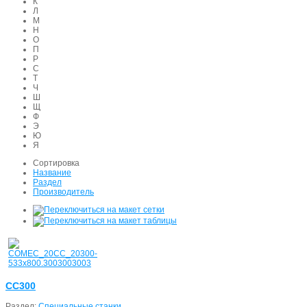
К
Л
М
Н
О
П
Р
С
Т
Ч
Ш
Щ
Ф
Э
Ю
Я
Сортировка
Название
Раздел
Производитель
CC300
Раздел:
Специальные станки