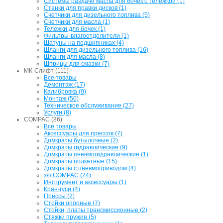
Системы раздачи масла для бочек с тележкой (1)
Станки для правки дисков (1)
Счетчики для дизельного топлива (5)
Счетчики для масла (1)
Тележки для бочек (1)
Фильтры-влагоотделители (1)
Шатуны на подшипниках (4)
Шланги для дизельного топлива (16)
Шланги для масла (8)
Шприцы для смазки (7)
МК-Слифт (111)
Все товары
Демонтаж (17)
Калибровка (9)
Монтаж (50)
Техническое обслуживание (27)
Услуги (8)
COMPAC (86)
Все товары
Аксессуары для прессов (7)
Домкраты бутылочные (2)
Домкраты гидравлические (9)
Домкраты пневмогидравлические (1)
Домкраты подкатные (15)
Домкраты с пневмоприводом (4)
з/ч COMPAC (24)
Инструмент и аксессуары (1)
Кран-гуси (4)
Прессы (2)
Стойки опорные (7)
Стойки, платы трансмиссионные (2)
Стяжки пружин (5)