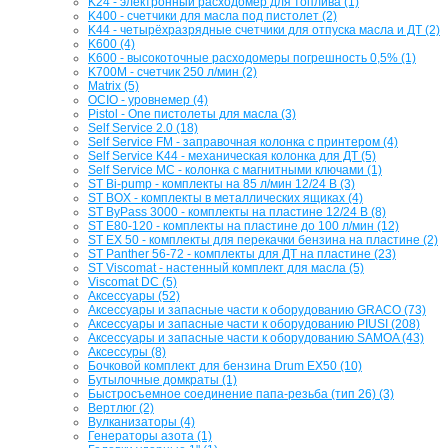
K24 - электронный расходомер для топлива (1)
K400 - счетчики для масла под пистолет (2)
K44 - четырёхразрядные счетчики для отпуска масла и ДТ (2)
K600 (4)
K600 - высокоточные расходомеры погрешность 0,5% (1)
K700M - счетчик 250 л/мин (2)
Matrix (5)
OCIO - уровнемер (4)
Pistol - One пистолеты для масла (3)
Self Service 2.0 (18)
Self Service FM - заправочная колонка с принтером (4)
Self Service K44 - механическая колонка для ДТ (5)
Self Service MC - колонка с магнитными ключами (1)
ST Bi-pump - комплекты на 85 л/мин 12/24 В (3)
ST BOX - комплекты в металлических ящиках (4)
ST ByPass 3000 - комплекты на пластине 12/24 В (8)
ST E80-120 - комплекты на пластине до 100 л/мин (12)
ST EX 50 - комплекты для перекачки бензина на пластине (2)
ST Panther 56-72 - комплекты для ДТ на пластине (23)
ST Viscomat - настенный комплект для масла (5)
Viscomat DC (5)
Аксессуары (52)
Аксессуары и запасные части к оборудованию GRACO (73)
Аксессуары и запасные части к оборудованию PIUSI (208)
Аксессуары и запасные части к оборудованию SAMOA (43)
Аксессуры (8)
Бочковой комплект для бензина Drum EX50 (10)
Бутылочные домкраты (1)
Быстросъемное соединение папа-резьба (тип 26) (3)
Вертлюг (2)
Вулканизаторы (4)
Генераторы азота (1)