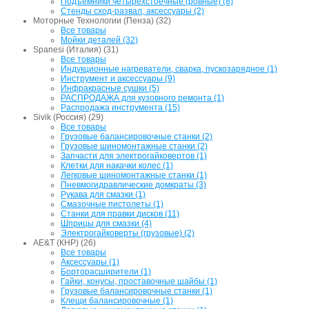
Подъемники четырехстоечные (ровные) (8)
Стенды сход-развал, аксессуары (2)
Моторные Технологии (Пенза) (32)
Все товары
Мойки деталей (32)
Spanesi (Италия) (31)
Все товары
Индукционные нагреватели, сварка, пускозарядное (1)
Инструмент и аксессуары (9)
Инфракрасные сушки (5)
РАСПРОДАЖА для кузовного ремонта (1)
Распродажа инструмента (15)
Sivik (Россия) (29)
Все товары
Грузовые балансировочные станки (2)
Грузовые шиномонтажные станки (2)
Запчасти для электрогайковертов (1)
Клетки для накачки колес (1)
Легковые шиномонтажные станки (1)
Пневмогидравлические домкраты (3)
Рукава для смазки (1)
Смазочные пистолеты (1)
Станки для правки дисков (11)
Шприцы для смазки (4)
Электрогайковерты (грузовые) (2)
AE&T (КНР) (26)
Все товары
Аксессуары (1)
Борторасширители (1)
Гайки, конусы, проставочные шайбы (1)
Грузовые балансировочные станки (1)
Клещи балансировочные (1)