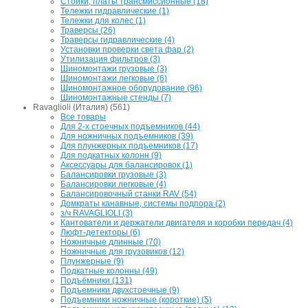
Стойки, платы трансмиссионные (18)
Тележки гидравлические (1)
Тележки для колес (1)
Траверсы (26)
Траверсы гидравлические (4)
Установки проверки света фар (2)
Утилизация фильтров (3)
Шиномонтажи грузовые (3)
Шиномонтажи легковые (6)
Шиномонтажное оборудование (96)
Шиномонтажные стенды (7)
Ravaglioli (Италия) (561)
Все товары
Для 2-х стоечных подъемников (44)
Для ножничных подъемников (39)
Для плунжерных подъемников (17)
Для подкатных колонн (9)
Аксессуары для балансировок (1)
Балансировки грузовые (3)
Балансировки легковые (4)
Балансировочный станки RAV (54)
Домкраты канавные, системы подпора (2)
з/ч RAVAGLIOLI (3)
Кантователи и держатели двигателя и коробки передач (4)
Люфт-детекторы (6)
Ножничные длинные (70)
Ножничные для грузовиков (12)
Плунжерные (9)
Подкатные колонны (49)
Подъёмники (131)
Подъемники двухстоечные (9)
Подъемники ножничные (короткие) (5)