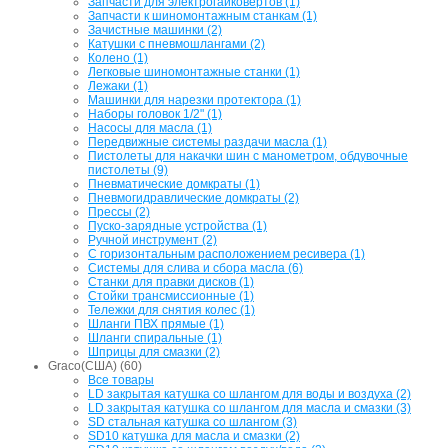
Запчасти для электрогайковертов (1)
Запчасти к шиномонтажным станкам (1)
Зачистные машинки (2)
Катушки с пневмошлангами (2)
Колено (1)
Легковые шиномонтажные станки (1)
Лежаки (1)
Машинки для нарезки протектора (1)
Наборы головок 1/2" (1)
Насосы для масла (1)
Передвижные системы раздачи масла (1)
Пистолеты для накачки шин с манометром, обдувочные
пистолеты (9)
Пневматические домкраты (1)
Пневмогидравлические домкраты (2)
Прессы (2)
Пуско-зарядные устройства (1)
Ручной инструмент (2)
С горизонтальным расположением ресивера (1)
Системы для слива и сбора масла (6)
Станки для правки дисков (1)
Стойки трансмиссионные (1)
Тележки для снятия колес (1)
Шланги ПВХ прямые (1)
Шланги спиральные (1)
Шприцы для смазки (2)
Graco(США) (60)
Все товары
LD закрытая катушка со шлангом для воды и воздуха (2)
LD закрытая катушка со шлангом для масла и смазки (3)
SD стальная катушка со шлангом (3)
SD10 катушка для масла и смазки (2)