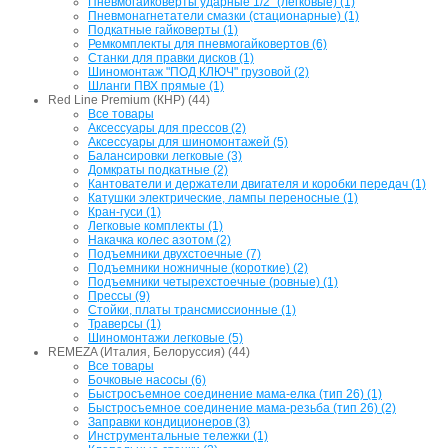
Пневмогайковерты ударные 1/2" (легковые) (1)
Пневмонагнетатели смазки (стационарные) (1)
Подкатные гайковерты (1)
Ремкомплекты для пневмогайковертов (6)
Станки для правки дисков (1)
Шиномонтаж "ПОД КЛЮЧ" грузовой (2)
Шланги ПВХ прямые (1)
Red Line Premium (КНР) (44)
Все товары
Аксессуары для прессов (2)
Аксессуары для шиномонтажей (5)
Балансировки легковые (3)
Домкраты подкатные (2)
Кантователи и держатели двигателя и коробки передач (1)
Катушки электрические, лампы переносные (1)
Кран-гуси (1)
Легковые комплекты (1)
Накачка колес азотом (2)
Подъемники двухстоечные (7)
Подъемники ножничные (короткие) (2)
Подъемники четырехстоечные (ровные) (1)
Прессы (9)
Стойки, платы трансмиссионные (1)
Траверсы (1)
Шиномонтажи легковые (5)
REMEZA (Италия, Белоруссия) (44)
Все товары
Бочковые насосы (6)
Быстросъемное соединение мама-елка (тип 26) (1)
Быстросъемное соединение мама-резьба (тип 26) (2)
Заправки кондиционеров (3)
Инструментальные тележки (1)