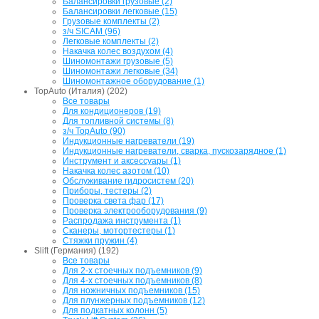
Балансировки грузовые (2)
Балансировки легковые (15)
Грузовые комплекты (2)
з/ч SICAM (96)
Легковые комплекты (2)
Накачка колес воздухом (4)
Шиномонтажи грузовые (5)
Шиномонтажи легковые (34)
Шиномонтажное оборудование (1)
TopAuto (Италия) (202)
Все товары
Для кондиционеров (19)
Для топливной системы (8)
з/ч TopAuto (90)
Индукционные нагреватели (19)
Индукционные нагреватели, сварка, пускозарядное (1)
Инструмент и аксессуары (1)
Накачка колес азотом (10)
Обслуживание гидросистем (20)
Приборы, тестеры (2)
Проверка света фар (17)
Проверка электрооборудования (9)
Распродажа инструмента (1)
Сканеры, мотортестеры (1)
Стяжки пружин (4)
Slift (Германия) (192)
Все товары
Для 2-х стоечных подъемников (9)
Для 4-х стоечных подъемников (8)
Для ножничных подъемников (15)
Для плунжерных подъемников (12)
Для подкатных колонн (5)