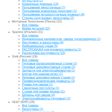
з/ч VELYEN (1)
Ножничные длинные (14)
Подъемники двухстоечные (7)
Подъемники ножничные (короткие) (1)
Подъемники четырехстоечные (ровные) (8)
Стенды сход-развал, аксессуары (2)
Моторные Технологии (Пенза) (32)
Все товары
Мойки деталей (32)
Spanesi (Италия) (31)
Все товары
Индукционные нагреватели, сварка, пускозарядное (1)
Инструмент и аксессуары (9)
Инфракрасные сушки (5)
РАСПРОДАЖА для кузовного ремонта (1)
Распродажа инструмента (15)
Sivik (Россия) (29)
Все товары
Грузовые балансировочные станки (2)
Грузовые шиномонтажные станки (2)
Запчасти для электрогайковертов (1)
Клетки для накачки колес (1)
Легковые шиномонтажные станки (1)
Пневмогидравлические домкраты (3)
Рукава для смазки (1)
Смазочные пистолеты (1)
Станки для правки дисков (11)
Шприцы для смазки (4)
Электрогайковерты (грузовые) (2)
AE&T (КНР) (26)
Все товары
Аксессуары (1)