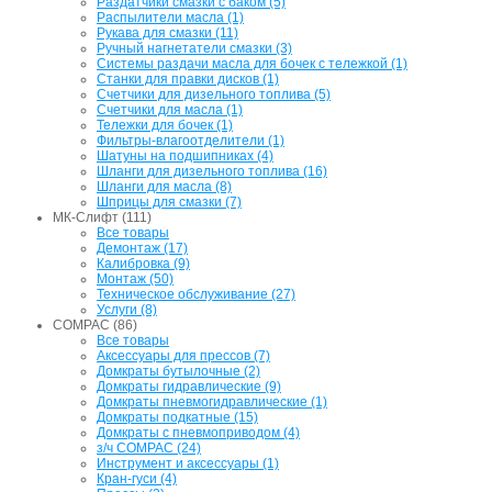
Раздатчики смазки с баком (5)
Распылители масла (1)
Рукава для смазки (11)
Ручный нагнетатели смазки (3)
Системы раздачи масла для бочек с тележкой (1)
Станки для правки дисков (1)
Счетчики для дизельного топлива (5)
Счетчики для масла (1)
Тележки для бочек (1)
Фильтры-влагоотделители (1)
Шатуны на подшипниках (4)
Шланги для дизельного топлива (16)
Шланги для масла (8)
Шприцы для смазки (7)
МК-Слифт (111)
Все товары
Демонтаж (17)
Калибровка (9)
Монтаж (50)
Техническое обслуживание (27)
Услуги (8)
COMPAC (86)
Все товары
Аксессуары для прессов (7)
Домкраты бутылочные (2)
Домкраты гидравлические (9)
Домкраты пневмогидравлические (1)
Домкраты подкатные (15)
Домкраты с пневмоприводом (4)
з/ч COMPAC (24)
Инструмент и аксессуары (1)
Кран-гуси (4)