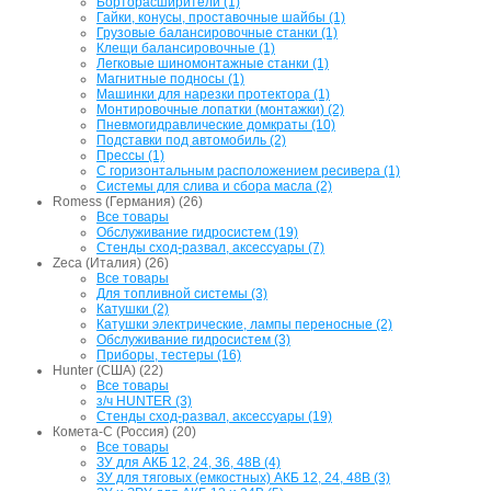
Борторасширители (1)
Гайки, конусы, проставочные шайбы (1)
Грузовые балансировочные станки (1)
Клещи балансировочные (1)
Легковые шиномонтажные станки (1)
Магнитные подносы (1)
Машинки для нарезки протектора (1)
Монтировочные лопатки (монтажки) (2)
Пневмогидравлические домкраты (10)
Подставки под автомобиль (2)
Прессы (1)
С горизонтальным расположением ресивера (1)
Системы для слива и сбора масла (2)
Romess (Германия) (26)
Все товары
Обслуживание гидросистем (19)
Стенды сход-развал, аксессуары (7)
Zeca (Италия) (26)
Все товары
Для топливной системы (3)
Катушки (2)
Катушки электрические, лампы переносные (2)
Обслуживание гидросистем (3)
Приборы, тестеры (16)
Hunter (США) (22)
Все товары
з/ч HUNTER (3)
Стенды сход-развал, аксессуары (19)
Комета-С (Россия) (20)
Все товары
ЗУ для АКБ 12, 24, 36, 48В (4)
ЗУ для тяговых (емкостных) АКБ 12, 24, 48В (3)