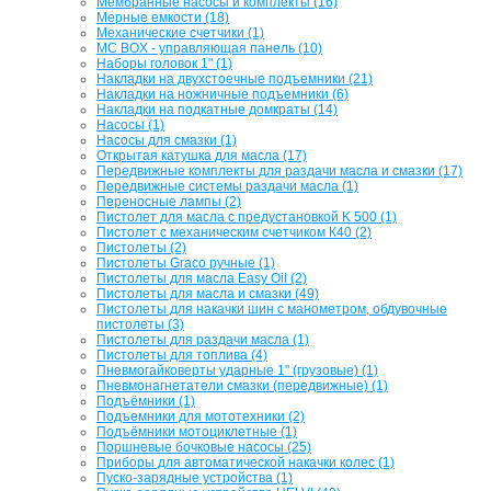
Мембранные насосы и комплекты (16)
Мерные емкости (18)
Механические счетчики (1)
МС BOX - управляющая панель (10)
Наборы головок 1" (1)
Накладки на двухстоечные подъемники (21)
Накладки на ножничные подъемники (6)
Накладки на подкатные домкраты (14)
Насосы (1)
Насосы для смазки (1)
Открытая катушка для масла (17)
Передвижные комплекты для раздачи масла и смазки (17)
Передвижные системы раздачи масла (1)
Переносные лампы (2)
Пистолет для масла с предустановкой K 500 (1)
Пистолет с механическим счетчиком К40 (2)
Пистолеты (2)
Пистолеты Graco ручные (1)
Пистолеты для масла Easy Oil (2)
Пистолеты для масла и смазки (49)
Пистолеты для накачки шин с манометром, обдувочные
пистолеты (3)
Пистолеты для раздачи масла (1)
Пистолеты для топлива (4)
Пневмогайковерты ударные 1" (грузовые) (1)
Пневмонагнетатели смазки (передвижные) (1)
Подъёмники (1)
Подъемники для мототехники (2)
Подъёмники мотоциклетные (1)
Поршневые бочковые насосы (25)
Приборы для автоматической накачки колес (1)
Пуско-зарядные устройства (1)