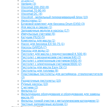
ST200 (2)
Vantage (3)
Viscomat 200-350 (8)
Viscomat 70-90 (4)
Viscomat DC (4)
Viscotroll - мобильный перекачивающий блок (10)
Аксессуары (1)
Бочковой комплект для бензина Drum EX50 (3)
Для масла и смазки (1)
Заправочные модули и насосы (17)
Импульсные счетчики (6)
Катушки PIUSI (5)
Комплекты для масла (1)
Насос для бензина EX 50-75 (1)
Насосы GARDA (7)
Насосы для воды (2)
Пистолет для масла с предустановкой K 500 (6)
Пистолет с механическим счетчиком К40 (2)
Пистолет с электронным счетчиком К400 (4)
Пистолет с электронным счетчиком К600 (2)
Пистолеты для масла Easy Oil (1)
Пистолеты для топлива (8)
Пластиковые пистолеты для антифриза, стеклоочистителя
(3)
Раздаточные пистолеты (10)
Ручные насосы (10)
Счетчики (2)
Фильтра (1)
Фильтрующее оборудование и оборудование для замены
масла (4)
Фильтры тонкой очистки с металличекским катриджем (1)
Частные заправочные колонки (1)