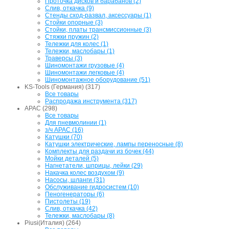
Проточка дисков и барабанов (2)
Слив, откачка (9)
Стенды сход-развал, аксессуары (1)
Стойки опорные (3)
Стойки, платы трансмиссионные (3)
Стяжки пружин (2)
Тележки для колес (1)
Тележки, маслобары (1)
Траверсы (3)
Шиномонтажи грузовые (4)
Шиномонтажи легковые (4)
Шиномонтажное оборудование (51)
KS-Tools (Германия) (317)
Все товары
Распродажа инструмента (317)
APAC (298)
Все товары
Для пневмолинии (1)
з/ч APAC (16)
Катушки (70)
Катушки электрические, лампы переносные (8)
Комплекты для раздачи из бочек (44)
Мойки деталей (5)
Нагнетатели, шприцы, лейки (29)
Накачка колес воздухом (9)
Насосы, шланги (31)
Обслуживание гидросистем (10)
Пеногенераторы (6)
Пистолеты (19)
Слив, откачка (42)
Тележки, маслобары (8)
Piusi(Италия) (264)