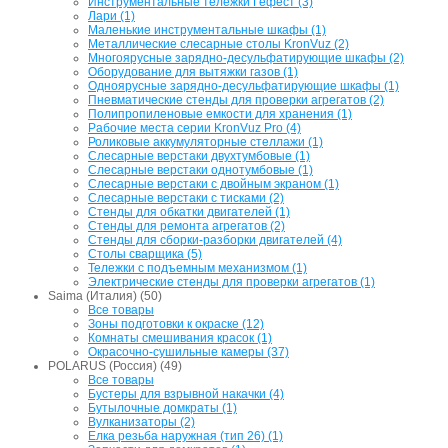
Инструментальные тележки Гефест (3)
Лари (1)
Маленькие инструментальные шкафы (1)
Металлические слесарные столы KronVuz (2)
Многоярусные зарядно-десульфатирующие шкафы (2)
Оборудование для вытяжки газов (1)
Одноярусные зарядно-десульфатирующие шкафы (1)
Пневматические стенды для проверки агрегатов (2)
Полипропиленовые емкости для хранения (1)
Рабочие места серии KronVuz Pro (4)
Роликовые аккумуляторные стеллажи (1)
Слесарные верстаки двухтумбовые (1)
Слесарные верстаки однотумбовые (1)
Слесарные верстаки с двойным экраном (1)
Слесарные верстаки с тисками (2)
Стенды для обкатки двигателей (1)
Стенды для ремонта агрегатов (2)
Стенды для сборки-разборки двигателей (4)
Столы сварщика (5)
Тележки с подъемным механизмом (1)
Электрические стенды для проверки агрегатов (1)
Saima (Италия) (50)
Все товары
Зоны подготовки к окраске (12)
Комнаты смешивания красок (1)
Окрасочно-сушильные камеры (37)
POLARUS (Россия) (49)
Все товары
Бустеры для взрывной накачки (4)
Бутылочные домкраты (1)
Вулканизаторы (2)
Елка резьба наружная (тип 26) (1)