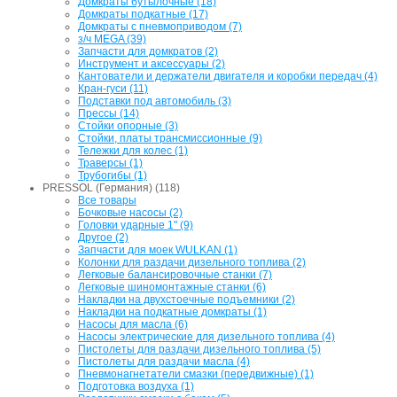
Домкраты бутылочные (18)
Домкраты подкатные (17)
Домкраты с пневмоприводом (7)
з/ч MEGA (39)
Запчасти для домкратов (2)
Инструмент и аксессуары (2)
Кантователи и держатели двигателя и коробки передач (4)
Кран-гуси (11)
Подставки под автомобиль (3)
Прессы (14)
Стойки опорные (3)
Стойки, платы трансмиссионные (9)
Тележки для колес (1)
Траверсы (1)
Трубогибы (1)
PRESSOL (Германия) (118)
Все товары
Бочковые насосы (2)
Головки ударные 1" (9)
Другое (2)
Запчасти для моек WULKAN (1)
Колонки для раздачи дизельного топлива (2)
Легковые балансировочные станки (7)
Легковые шиномонтажные станки (6)
Накладки на двухстоечные подъемники (2)
Накладки на подкатные домкраты (1)
Насосы для масла (6)
Насосы электрические для дизельного топлива (4)
Пистолеты для раздачи дизельного топлива (5)
Пистолеты для раздачи масла (4)
Пневмонагнетатели смазки (передвижные) (1)
Подготовка воздуха (1)