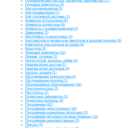
Гидравлические насосы, цилиндры, манометры (17)
Грузовые комплекты (3)
Для кондиционеров (5)
Для пневмолинии (1)
Для топливной системы (1)
Домкраты бутылочные (8)
Домкраты подкатные (6)
Домкраты с пневмоприводом (2)
Зависимые (2)
Инструмент и аксессуары (5)
Кантователи и держатели двигателя и коробки передач (6)
Комплекты для раздачи из бочек (4)
Кран-гуси (3)
Легковые комплекты (12)
Лежаки, тележки (1)
Нагнетатели, шприцы, лейки (4)
Накачка колес азотом (1)
Накачка колес воздухом (4)
Насосы, шланги (1)
Обслуживание гидросистем (4)
Обслуживание колодок (1)
Общегаражное оборудование (18)
Пеногенераторы (2)
Пистолеты (2)
Подкатные гайковерты (2)
Подкатные колонны (6)
Подъемники (61)
Подъемники двухстоечные (19)
Подъемники ножничные (короткие) (5)
Подъемники четырехстоечные (ровные) (11)
Подъемники шиномонтажные (5)
Прессы (5)