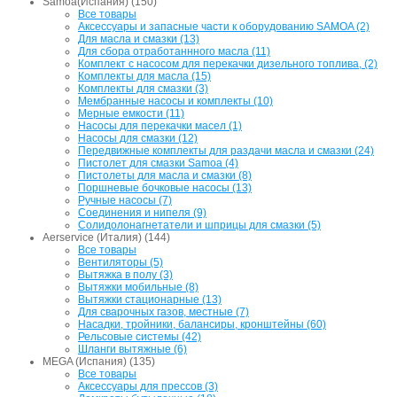
Samoa(Испания) (150)
Все товары
Аксессуары и запасные части к оборудованию SAMOA (2)
Для масла и смазки (13)
Для сбора отработаннного масла (11)
Комплект с насосом для перекачки дизельного топлива, (2)
Комплекты для масла (15)
Комплекты для смазки (3)
Мембранные насосы и комплекты (10)
Мерные емкости (11)
Насосы для перекачки масел (1)
Насосы для смазки (12)
Передвижные комплекты для раздачи масла и смазки (24)
Пистолет для смазки Samoa (4)
Пистолеты для масла и смазки (8)
Поршневые бочковые насосы (13)
Ручные насосы (7)
Соединения и нипеля (9)
Солидолонагнетатели и шприцы для смазки (5)
Aerservice (Италия) (144)
Все товары
Вентиляторы (5)
Вытяжка в полу (3)
Вытяжки мобильные (8)
Вытяжки стационарные (13)
Для сварочных газов, местные (7)
Насадки, тройники, балансиры, кронштейны (60)
Рельсовые системы (42)
Шланги вытяжные (6)
MEGA (Испания) (135)
Все товары
Аксессуары для прессов (3)