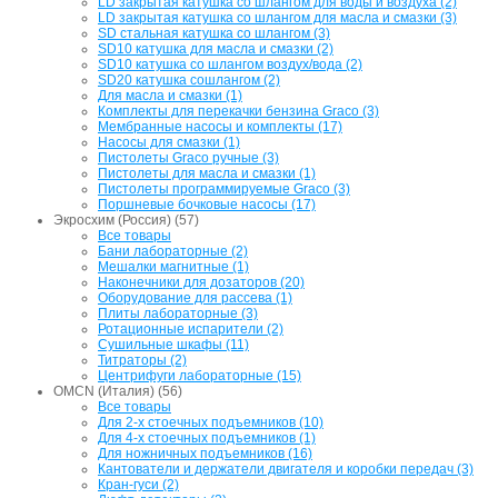
LD закрытая катушка со шлангом для воды и воздуха (2)
LD закрытая катушка со шлангом для масла и смазки (3)
SD стальная катушка со шлангом (3)
SD10 катушка для масла и смазки (2)
SD10 катушка со шлангом воздух/вода (2)
SD20 катушка сошлангом (2)
Для масла и смазки (1)
Комплекты для перекачки бензина Graco (3)
Мембранные насосы и комплекты (17)
Насосы для смазки (1)
Пистолеты Graco ручные (3)
Пистолеты для масла и смазки (1)
Пистолеты программируемые Graco (3)
Поршневые бочковые насосы (17)
Экросхим (Россия) (57)
Все товары
Бани лабораторные (2)
Мешалки магнитные (1)
Наконечники для дозаторов (20)
Оборудование для рассева (1)
Плиты лабораторные (3)
Ротационные испарители (2)
Сушильные шкафы (11)
Титраторы (2)
Центрифуги лабораторные (15)
OMCN (Италия) (56)
Все товары
Для 2-х стоечных подъемников (10)
Для 4-х стоечных подъемников (1)
Для ножничных подъемников (16)
Кантователи и держатели двигателя и коробки передач (3)
Кран-гуси (2)