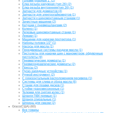
Головки ударные 1" (2)
Елка резьба наружная (тип 26) (2)
Елка-резьба внутренняя(тип 26) (1)
Запчасти для домкратов (4)
Запчасти для электрогайковертов (1)
Запчасти к шиномонтажным станкам (1)
Зачистные машинки (2)
Катушки с пневмошлангами (2)
Колено (1)
Легковые шиномонтажные станки (1)
Лежаки (1)
Машинки для нарезки протектора (1)
Наборы головок 1/2" (1)
Насосы для масла (1)
Передвижные системы раздачи масла (1)
Пистолеты для накачки шин с манометром, обдувочные
пистолеты (9)
Пневматические домкраты (1)
Пневмогидравлические домкраты (2)
Прессы (2)
Пуско-зарядные устройства (1)
Ручной инструмент (2)
С горизонтальным расположением ресивера (1)
Системы для слива и сбора масла (6)
Станки для правки дисков (1)
Стойки трансмиссионные (1)
Тележки для снятия колес (1)
Шланги ПВХ прямые (1)
Шланги спиральные (1)
Шприцы для смазки (2)
Graco(США) (60)
Все товары