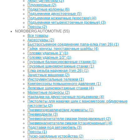
Люфт-детекторы (2)
Плунжерные (2)
Подкатные колонны (6)
Подъемники двухстоечные (5)
Подъемники ножничные (короткие) (4)
Подъемники четырехстоечные (ровные) (3)
Прессы (2)
NORDBERG AUTOMOTIVE (55)
Все товары
Аксессуары (2)
Быстросъемное соединение папа-елка (тип 26) (1)
Гайки, конусы, проставочные шайбы (4)
Головки ударные 1" (1)
Головки ударные 1/2" (1)
Грузовые балансировочные станки (1)
Грузовые шиномонтажные станки (1)
Елка резьба наружная (тип 26) (1)
Зачистные машинки (2)
Инструментальные тележки (1)
Компрессоры повышенного давления (1)
Легковые шиномонтажные станки (4)
Магнитные подносы (2)
Накладки на двухстоечные подъемники (4)
Пистолеты для накачки шин с манометром, обдувочные
пистолеты (2)
Пневмогидравлические домкраты (1)
Пневмодрели (3)
Пневмонагнетатели смазки (передвижные) (2)
Пневмонагнетатели смазки (стационарные) (4)
Подставки под автомобиль (3)
Прессы (1)
Пуско-зарядные устройства (2)