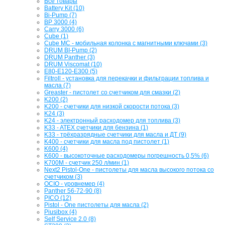
Все товары
Battery Kit (10)
Bi-Pump (7)
BP 3000 (4)
Carry 3000 (6)
Cube (1)
Cube MC - мобильная колонка с магнитными ключами (3)
DRUM BI-Pump (2)
DRUM Panther (3)
DRUM Viscomat (10)
E80-E120-E300 (5)
Filtroll - установка для перекачки и фильтрации топлива и
масла (7)
Greaster - пистолет со счетчиком для смазки (2)
K200 (2)
K200 - счетчики для низкой скорости потока (3)
K24 (3)
K24 - электронный расходомер для топлива (3)
K33 - ATEX счетчики для бензина (1)
K33 - трёхразрядные счетчики для масла и ДТ (9)
K400 - счетчики для масла под пистолет (1)
K600 (4)
K600 - высокоточные расходомеры погрешность 0,5% (6)
K700M - счетчик 250 л/мин (1)
Next2 Pistol-One - пистолеты для масла высокого потока со
счетчиком (3)
OCIO - уровнемер (4)
Panther 56-72-90 (8)
PICO (12)
Pistol - One пистолеты для масла (2)
Piusibox (4)
Self Service 2.0 (8)