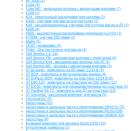
BP 3000 (2)
Cube (9)
Cube MC - мобильная колонка с магнитными ключами (7)
K200 (1)
K24 - электронный расходомер для топлива (1)
K400 - счетчики для масла под пистолет (2)
K44 - четырёхразрядные счетчики для отпуска масла и ДТ (2)
K600 (4)
K600 - высокоточные расходомеры погрешность 0,5% (1)
K700M - счетчик 250 л/мин (2)
Matrix (5)
OCIO - уровнемер (4)
Pistol - One пистолеты для масла (3)
Self Service 2.0 (18)
Self Service FM - заправочная колонка с принтером (4)
Self Service K44 - механическая колонка для ДТ (5)
Self Service MC - колонка с магнитными ключами (1)
ST Bi-pump - комплекты на 85 л/мин 12/24 В (3)
ST BOX - комплекты в металлических ящиках (4)
ST ByPass 3000 - комплекты на пластине 12/24 В (8)
ST E80-120 - комплекты на пластине до 100 л/мин (12)
ST EX 50 - комплекты для перекачки бензина на пластине (2)
ST Panther 56-72 - комплекты для ДТ на пластине (23)
ST Viscomat - настенный комплект для масла (5)
Viscomat DC (5)
Аксессуары (52)
Аксессуары и запасные части к оборудованию GRACO (73)
Аксессуары и запасные части к оборудованию PIUSI (208)
Аксессуары и запасные части к оборудованию SAMOA (43)
Аксессуры (8)
Бочковой комплект для бензина Drum EX50 (10)
Бутылочные домкраты (1)