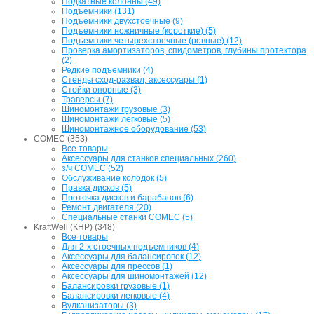
Подкатные колонны (49)
Подъёмники (131)
Подъемники двухстоечные (9)
Подъемники ножничные (короткие) (5)
Подъемники четырехстоечные (ровные) (12)
Проверка амортизаторов, спидометров, глубины протектора
(2)
Редкие подъемники (4)
Стенды сход-развал, аксессуары (1)
Стойки опорные (3)
Траверсы (7)
Шиномонтажи грузовые (3)
Шиномонтажи легковые (5)
Шиномонтажное оборудование (53)
COMEC (353)
Все товары
Аксессуары для станков специальных (260)
з/ч COMEC (52)
Обслуживание колодок (5)
Правка дисков (5)
Проточка дисков и барабанов (6)
Ремонт двигателя (20)
Специальные станки COMEC (5)
KraftWell (КНР) (348)
Все товары
Для 2-х стоечных подъемников (4)
Аксессуары для балансировок (12)
Аксессуары для прессов (1)
Аксессуары для шиномонтажей (12)
Балансировки грузовые (1)
Балансировки легковые (4)
Вулканизаторы (3)