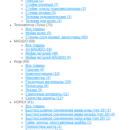
Прессы (2)
Стойки опорные (7)
Стойки, платы трансмиссионные (2)
Стяжки пружин (5)
Тележки гидравлические (1)
Тележки для колес (2)
Техновектор (Тула) (70)
Все товары
Мойки колес (5)
Стенды сход-развал, аксессуары (65)
MAGIDO (68)
Все товары
з/ч MAGIDO (16)
Мойки деталей (48)
Мойки деталей MAGIDO (4)
Кедр (68)
Все товары
Горелки (4)
Комплектующие (10)
Манометры (2)
Расходные материалы (20)
Редукторы (6)
Резаки (3)
Сварочные аппараты (11)
Средства защиты (12)
HOREX (61)
Все товары
Быстросъемное соединение мама-елка (тип 26) (1)
Быстросъемное соединение мама-резьба (тип 26) (4)
Быстросъемное соединение папа-елка (тип 26) (1)
Гайки, конусы, проставочные шайбы (1)
Генераторы азота (1)