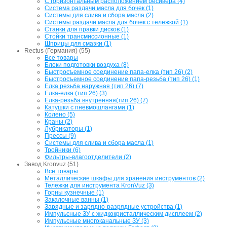
С горизонтальным расположением ресивера (4)
Система раздачи масла для бочек (1)
Системы для слива и сбора масла (2)
Системы раздачи масла для бочек с тележкой (1)
Станки для правки дисков (1)
Стойки трансмиссионные (1)
Шприцы для смазки (1)
Rectus (Германия) (55)
Все товары
Блоки подготовки воздуха (8)
Быстросъемное соединение папа-елка (тип 26) (2)
Быстросъемное соединение папа-резьба (тип 26) (1)
Елка резьба наружная (тип 26) (7)
Елка-елка (тип 26) (3)
Елка-резьба внутренняя(тип 26) (7)
Катушки с пневмошлангами (1)
Колено (5)
Краны (2)
Лубрикаторы (1)
Прессы (9)
Системы для слива и сбора масла (1)
Тройники (6)
Фильтры-влагоотделители (2)
Завод Kronvuz (51)
Все товары
Металлические шкафы для хранения инструментов (2)
Тележки для инструмента KronVuz (3)
Горны кузнечные (1)
Закалочные ванны (1)
Зарядные и зарядно-разрядные устройства (1)
Импульсные ЗУ с жидкокристаллическим дисплеем (2)
Импульсные многоканальные ЗУ (3)