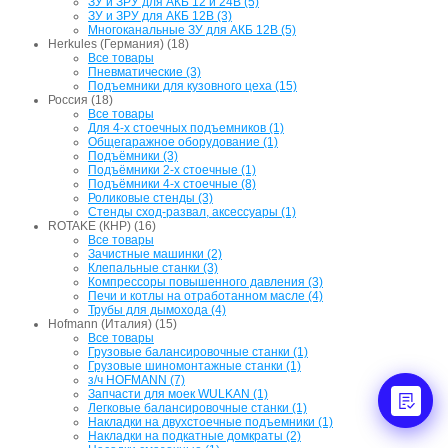
ЗУ и ЗРУ для АКБ 12 и 24В (5)
ЗУ и ЗРУ для АКБ 12В (3)
Многоканальные ЗУ для АКБ 12В (5)
Herkules (Германия) (18)
Все товары
Пневматические (3)
Подъемники для кузовного цеха (15)
Россия (18)
Все товары
Для 4-х стоечных подъемников (1)
Общегаражное оборудование (1)
Подъёмники (3)
Подъёмники 2-х стоечные (1)
Подъёмники 4-х стоечные (8)
Роликовые стенды (3)
Стенды сход-развал, аксессуары (1)
ROTAKE (КНР) (16)
Все товары
Зачистные машинки (2)
Клепальные станки (3)
Компрессоры повышенного давления (3)
Печи и котлы на отработанном масле (4)
Трубы для дымохода (4)
Hofmann (Италия) (15)
Все товары
Грузовые балансировочные станки (1)
Грузовые шиномонтажные станки (1)
з/ч HOFMANN (7)
Запчасти для моек WULKAN (1)
Легковые балансировочные станки (1)
Накладки на двухстоечные подъемники (1)
Накладки на подкатные домкраты (2)