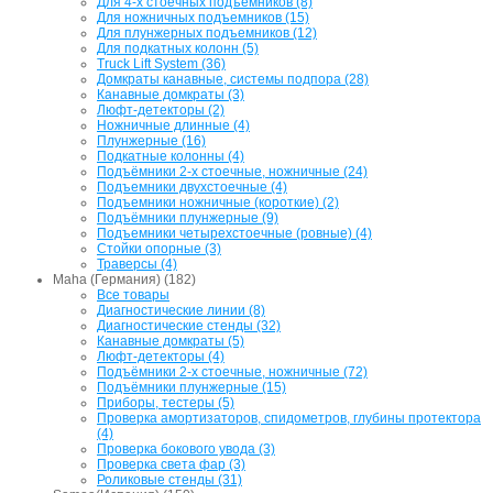
Для 4-х стоечных подъемников (8)
Для ножничных подъемников (15)
Для плунжерных подъемников (12)
Для подкатных колонн (5)
Truck Lift System (36)
Домкраты канавные, системы подпора (28)
Канавные домкраты (3)
Люфт-детекторы (2)
Ножничные длинные (4)
Плунжерные (16)
Подкатные колонны (4)
Подъёмники 2-х стоечные, ножничные (24)
Подъемники двухстоечные (4)
Подъемники ножничные (короткие) (2)
Подъёмники плунжерные (9)
Подъемники четырехстоечные (ровные) (4)
Стойки опорные (3)
Траверсы (4)
Maha (Германия) (182)
Все товары
Диагностические линии (8)
Диагностические стенды (32)
Канавные домкраты (5)
Люфт-детекторы (4)
Подъёмники 2-х стоечные, ножничные (72)
Подъёмники плунжерные (15)
Приборы, тестеры (5)
Проверка амортизаторов, спидометров, глубины протектора
(4)
Проверка бокового увода (3)
Проверка света фар (3)
Роликовые стенды (31)