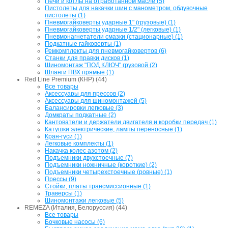
Печи и котлы на отработанном масле (5)
Пистолеты для накачки шин с манометром, обдувочные
пистолеты (1)
Пневмогайковерты ударные 1" (грузовые) (1)
Пневмогайковерты ударные 1/2" (легковые) (1)
Пневмонагнетатели смазки (стационарные) (1)
Подкатные гайковерты (1)
Ремкомплекты для пневмогайковертов (6)
Станки для правки дисков (1)
Шиномонтаж "ПОД КЛЮЧ" грузовой (2)
Шланги ПВХ прямые (1)
Red Line Premium (КНР) (44)
Все товары
Аксессуары для прессов (2)
Аксессуары для шиномонтажей (5)
Балансировки легковые (3)
Домкраты подкатные (2)
Кантователи и держатели двигателя и коробки передач (1)
Катушки электрические, лампы переносные (1)
Кран-гуси (1)
Легковые комплекты (1)
Накачка колес азотом (2)
Подъемники двухстоечные (7)
Подъемники ножничные (короткие) (2)
Подъемники четырехстоечные (ровные) (1)
Прессы (9)
Стойки, платы трансмиссионные (1)
Траверсы (1)
Шиномонтажи легковые (5)
REMEZA (Италия, Белоруссия) (44)
Все товары
Бочковые насосы (6)