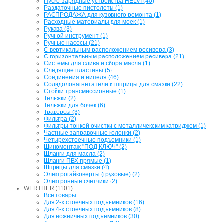
Пуско-зарядные устройства HELVI (40)
Раздаточные пистолеты (1)
РАСПРОДАЖА для кузовного ремонта (1)
Расходные материалы для моек (1)
Рукава (3)
Ручной инструмент (1)
Ручные насосы (21)
С вертикальным расположением ресивера (3)
С горизонтальным расположением ресивера (21)
Системы для слива и сбора масла (1)
Следящие пластины (5)
Соединения и нипеля (46)
Солидолонагнетатели и шприцы для смазки (22)
Стойки трансмиссионные (1)
Тележки (2)
Тележки для бочек (6)
Траверсы (3)
Фильтра (2)
Фильтры тонкой очистки с металличекским катриджем (1)
Частные заправочные колонки (2)
Четырехстоечные подъемники (1)
Шиномонтаж "ПОД КЛЮЧ" (2)
Шланги для масла (2)
Шланги ПВХ прямые (1)
Шприцы для смазки (4)
Электрогайковерты (грузовые) (2)
Электронные счетчики (2)
WERTHER (1101)
Все товары
Для 2-х стоечных подъемников (16)
Для 4-х стоечных подъемников (8)
Для ножничных подъемников (30)