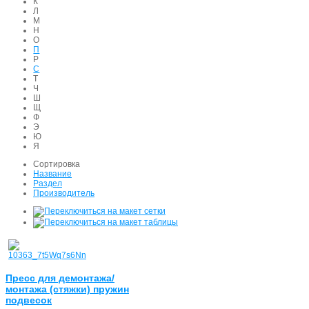
К
Л
М
Н
О
П
Р
С
Т
Ч
Ш
Щ
Ф
Э
Ю
Я
Сортировка
Название
Раздел
Производитель
Пресс для демонтажа/
монтажа (стяжки) пружин
подвесок