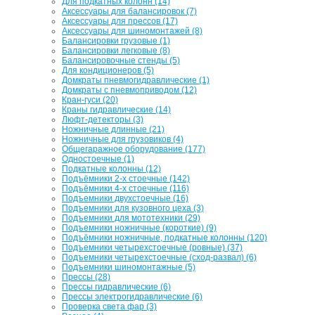
Для подкатных колонн (14)
Аксессуары для балансировок (7)
Аксессуары для прессов (17)
Аксессуары для шиномонтажей (8)
Балансировки грузовые (1)
Балансировки легковые (8)
Балансировочные стенды (5)
Для кондиционеров (5)
Домкраты пневмогидравлические (1)
Домкраты с пневмоприводом (12)
Кран-гуси (20)
Краны гидравлические (14)
Люфт-детекторы (3)
Ножничные длинные (21)
Ножничные для грузовиков (4)
Общегаражное оборудование (177)
Одностоечные (1)
Подкатные колонны (12)
Подъёмники 2-х стоечные (142)
Подъёмники 4-х стоечные (116)
Подъемники двухстоечные (16)
Подъемники для кузовного цеха (3)
Подъемники для мототехники (29)
Подъемники ножничные (короткие) (9)
Подъёмники ножничные, подкатные колонны (120)
Подъемники четырехстоечные (ровные) (37)
Подъемники четырехстоечные (сход-развал) (6)
Подъемники шиномонтажные (5)
Прессы (28)
Прессы гидравлические (6)
Прессы электрогидравлические (6)
Проверка света фар (3)