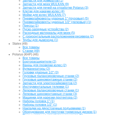
Запчасти для домкратов (1)
Запчасти для моек WULKAN (9)
Запчасти для печей на отработке Polarus (3)
Клетки для накачки колес (4)
Мойки для колес WULKAN (7)
Пневмогайковерты ударные 1" (грузовые) (5)
Пневмогайковерты ударные 1/2" (легковые) (1)
Прессы (1)
Пуско-зарядные устройства (2)
Расходные материалы для моек (5)
С горизонтальным расположением ресивера (2)
Трубы для дымохода (1)
Stalex (49)
Все товары
Станки (49)
Polarus (КНР) (46)
Все товары
Борторасширители (2)
Ванны для проверки колес (2)
Вулканизаторы (2)
Головки ударные 1/2" (3)
Грузовые балансировочные станки (2)
Грузовые шиномонтажные станки (2)
Запчасти для электрогайковертов (2)
Инструментальные тележки (1)
Легковые балансировочные станки (1)
Легковые шиномонтажные станки (3)
Машинки для нарезки протектора (2)
Наборы головок 1" (1)
Наборы головок 1/2" (1)
Накладки на двухстоечные подъемники (1)
Оборудование для проточки тормозных дисков (1)