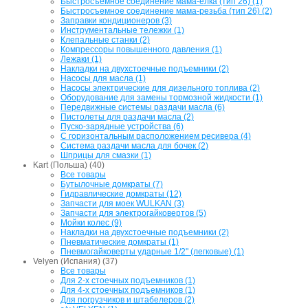
Быстросъемное соединение мама-елка (тип 26) (1)
Быстросъемное соединение мама-резьба (тип 26) (2)
Заправки кондиционеров (3)
Инструментальные тележки (1)
Клепальные станки (2)
Компрессоры повышенного давления (1)
Лежаки (1)
Накладки на двухстоечные подъемники (2)
Насосы для масла (1)
Насосы электрические для дизельного топлива (2)
Оборудование для замены тормозной жидкости (1)
Передвижные системы раздачи масла (6)
Пистолеты для раздачи масла (2)
Пуско-зарядные устройства (6)
С горизонтальным расположением ресивера (4)
Система раздачи масла для бочек (2)
Шприцы для смазки (1)
Kart (Польша) (40)
Все товары
Бутылочные домкраты (7)
Гидравлические домкраты (12)
Запчасти для моек WULKAN (3)
Запчасти для электрогайковертов (5)
Мойки колес (9)
Накладки на двухстоечные подъемники (2)
Пневматические домкраты (1)
Пневмогайковерты ударные 1/2" (легковые) (1)
Velyen (Испания) (37)
Все товары
Для 2-х стоечных подъемников (1)
Для 4-х стоечных подъемников (1)
Для погрузчиков и штабелеров (2)