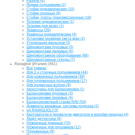
Разное (4)
Редкие подъемники (2)
Стойки гидравлические (10)
Стойки опорные (8)
Стойки, платы трансмиссионные (18)
Тележки гидравлические (1)
Тележки для колес (1)
Траверсы (26)
Траверсы гидравлические (4)
Установки проверки света фар (2)
Утилизация фильтров (3)
Шиномонтажи грузовые (3)
Шиномонтажи легковые (6)
Шиномонтажное оборудование (96)
Шиномонтажные стенды (7)
Ravaglioli (Италия) (561)
Все товары
Для 2-х стоечных подъемников (44)
Для ножничных подъемников (39)
Для плунжерных подъемников (17)
Для подкатных колонн (9)
Аксессуары для балансировок (1)
Балансировки грузовые (3)
Балансировки легковые (4)
Балансировочный станки RAV (54)
Домкраты канавные, системы подпора (2)
з/ч RAVAGLIOLI (3)
Кантователи и держатели двигателя и коробки передач (4)
Люфт-детекторы (6)
Ножничные длинные (70)
Ножничные для грузовиков (12)
Плунжерные (9)