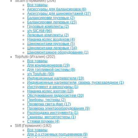
Sicam (Германия) (204)
Все товары
Аксессуары для балансировок (6)
Аксессуары для шиномонтажей (37)
Балансировки грузовые (2)
Балансировки легковые (15)
Грузовые комплекты (2)
з/ч SICAM (96)
Легковые комплекты (2)
Накачка колес воздухом (4)
Шиномонтажи грузовые (5)
Шиномонтажи легковые (34)
Шиномонтажное оборудование (1)
TopAuto (Италия) (202)
Все товары
Для кондиционеров (19)
Для топливной системы (8)
з/ч TopAuto (90)
Индукционные нагреватели (19)
Индукционные нагреватели, сварка, пускозарядное (1)
Инструмент и аксессуары (1)
Накачка колес азотом (10)
Обслуживание гидросистем (20)
Приборы, тестеры (2)
Проверка света фар (17)
Проверка электрооборудования (9)
Распродажа инструмента (1)
Сканеры, мотортестеры (1)
Стяжки пружин (4)
Slift (Германия) (192)
Все товары
Для 2-х стоечных подъемников (9)