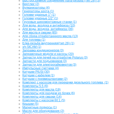
Быстросъемное соединение папа-резьба (тип 26) (3)
Вертлюг (2)
Вулканизаторы (4)
Генераторы азота (1)
Головки ударные 1" (1)
Головки ударные 1/2" (1)
Грузовые шиномонтажные станки (1)
Для воды, воздуха и антифриза (10)
Для воды, воздуха, антифриза (36)
Для масла и смазки (85)
Для сбора отработаннного масла (13)
Для топлива (1)
Елка-резьба внутренняя(тип 26) (1)
з/ч SICAM (1)
Заправка кондиционеров (3)
Заправочные модули и насосы (20)
Запчасти для печей на отработке Polarus (3)
Запчасти для подъемников (3)
Запчасти для электрогайковертов (3)
Импульсные счетчики (4)
Катушки PIUSI (30)
Катушки с кабелем (1)
Катушки с пневмошлангами (2)
Комплект с насосом для перекачки дизельного топлива, (1)
Комплекты 5.5 (6)
Комплекты для масла (19)
Комплекты для раздачи из бочек (6)
Комплекты для смазки (14)
Комплекты с насосом 60:1 (5)
Крышки (5)
Магнитные подносы (1)
Масло для оборудования (2)