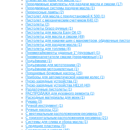
Передвижные комплекты для раздачи масла и смазки (17)
Передвижные системы раздачи масла (1)
Переносные лампы (2)
Пистолет для масла с предустановкой K 500 (1)
Пистолет с механическим счетчиком К40 (2)
Пистолеты (2)
Пистолеты Graco ручные (1)
Пистолеты для масла Easy Oil (2)
Пистолеты для масла и смазки (49)
Пистолеты для накачки шин с манометром, обдувочные пистол
Пистолеты для раздачи масла (1)
Пистолеты для топлива (4)
Пневмогайковерты ударные 1" (грузовые) (1)
Пневмонагнетатели смазки (передвижные) (1)
Подъёмники (1)
Подъемники для мототехники (2)
Подъёмники мотоциклетные (1)
Поршневые бочковые насосы (25)
Приборы для автоматической накачки колес (1)
Пуско-зарядные устройства (1)
Пуско-зарядные устройства HELVI (40)
Раздаточные пистолеты (1)
РАСПРОДАЖА для кузовного ремонта (1)
Расходные материалы для моек (1)
Рукава (3)
Ручной инструмент (1)
Ручные насосы (21)
С вертикальным расположением ресивера (3)
С горизонтальным расположением ресивера (21)
Системы для слива и сбора масла (1)
Следящие пластины (5)
Соединения и нипеля (46)