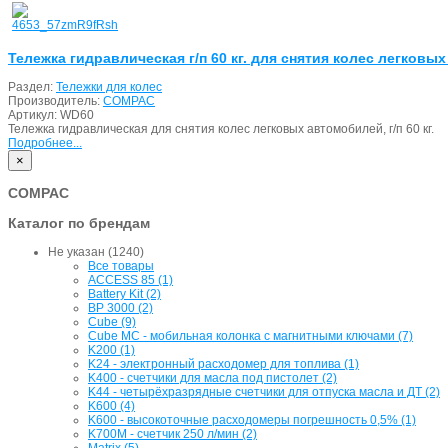
Тележка гидравлическая г/п 60 кг. для снятия колес легковы
Раздел:
Тележки для колес
Производитель:
COMPAC
Артикул:
WD60
Тележка гидравлическая для снятия колес легковых автомобилей, г/п 60 кг.
Подробнее...
×
COMPAC
Каталог по брендам
Не указан (1240)
Все товары
ACCESS 85 (1)
Battery Kit (2)
BP 3000 (2)
Cube (9)
Cube MC - мобильная колонка с магнитными ключами (7)
K200 (1)
K24 - электронный расходомер для топлива (1)
K400 - счетчики для масла под пистолет (2)
K44 - четырёхразрядные счетчики для отпуска масла и ДТ (2)
K600 (4)
K600 - высокоточные расходомеры погрешность 0,5% (1)
K700M - счетчик 250 л/мин (2)
Matrix (5)