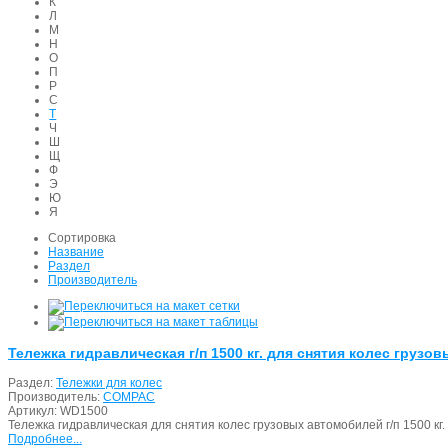
К
Л
М
Н
О
П
Р
С
Т
Ч
Ш
Щ
Ф
Э
Ю
Я
Сортировка
Название
Раздел
Производитель
Тележка гидравлическая г/п 1500 кг. для снятия колес груз
Раздел:
Тележки для колес
Производитель:
COMPAC
Артикул:
WD1500
Тележка гидравлическая для снятия колес грузовых автомобилей г/п 1500 кг.
Подробнее...