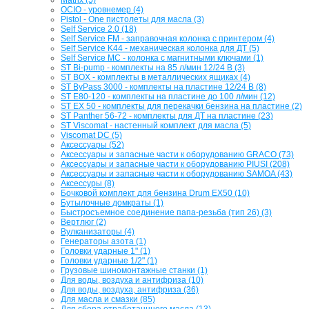
OCIO - уровнемер (4)
Pistol - One пистолеты для масла (3)
Self Service 2.0 (18)
Self Service FM - заправочная колонка с принтером (4)
Self Service K44 - механическая колонка для ДТ (5)
Self Service MC - колонка с магнитными ключами (1)
ST Bi-pump - комплекты на 85 л/мин 12/24 В (3)
ST BOX - комплекты в металлических ящиках (4)
ST ByPass 3000 - комплекты на пластине 12/24 В (8)
ST E80-120 - комплекты на пластине до 100 л/мин (12)
ST EX 50 - комплекты для перекачки бензина на пластине (2)
ST Panther 56-72 - комплекты для ДТ на пластине (23)
ST Viscomat - настенный комплект для масла (5)
Viscomat DC (5)
Аксессуары (52)
Аксессуары и запасные части к оборудованию GRACO (73)
Аксессуары и запасные части к оборудованию PIUSI (208)
Аксессуары и запасные части к оборудованию SAMOA (43)
Аксессуры (8)
Бочковой комплект для бензина Drum EX50 (10)
Бутылочные домкраты (1)
Быстросъемное соединение папа-резьба (тип 26) (3)
Вертлюг (2)
Вулканизаторы (4)
Генераторы азота (1)
Головки ударные 1" (1)
Головки ударные 1/2" (1)
Грузовые шиномонтажные станки (1)
Для воды, воздуха и антифриза (10)
Для воды, воздуха, антифриза (36)
Для масла и смазки (85)
Для сбора отработаннного масла (13)