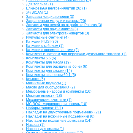
Для топлива (1)
Елка-резьба внутренняя(тип 26) (1)
з/ч SICAM (1)
Заправка кондиционеров (3)
Заправочные модули и насосы (20)
Запчасти для печей на отработке Polarus (3)
Запчасти для подъемников (3)
Запчасти для электрогайковертов (3)
Импульсные счетчики (4)
Катушки PIUSI (30)
Катушки с кабелем (1)
Катушки с пневмошлангами (2)
Комплект с насосом для перекачки дизельного топлива, (1)
Комплекты 5.5 (6)
Комплекты для масла (19)
Комплекты для раздачи из бочек (6)
Комплекты для смазки (14)
Комплекты с насосом 60:1 (5)
Крышки (5)
Магнитные подносы (1)
Масло для оборудования (2)
Мембранные насосы и комплекты (16)
Мерные емкости (18)
Механические счетчики (1)
МС BOX - управляющая панель (10)
Наборы головок 1" (1)
Накладки на двухстоечные подъемники (21)
Накладки на ножничные подъемники (6)
Накладки на подкатные домкраты (14)
Насосы (1)
Насосы для смазки (1)
Открытая катушка для масла (17)