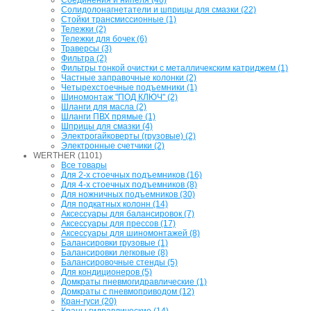
Солидолонагнетатели и шприцы для смазки (22)
Стойки трансмиссионные (1)
Тележки (2)
Тележки для бочек (6)
Траверсы (3)
Фильтра (2)
Фильтры тонкой очистки с металличекским катриджем (1)
Частные заправочные колонки (2)
Четырехстоечные подъемники (1)
Шиномонтаж "ПОД КЛЮЧ" (2)
Шланги для масла (2)
Шланги ПВХ прямые (1)
Шприцы для смазки (4)
Электрогайковерты (грузовые) (2)
Электронные счетчики (2)
WERTHER (1101)
Все товары
Для 2-х стоечных подъемников (16)
Для 4-х стоечных подъемников (8)
Для ножничных подъемников (30)
Для подкатных колонн (14)
Аксессуары для балансировок (7)
Аксессуары для прессов (17)
Аксессуары для шиномонтажей (8)
Балансировки грузовые (1)
Балансировки легковые (8)
Балансировочные стенды (5)
Для кондиционеров (5)
Домкраты пневмогидравлические (1)
Домкраты с пневмоприводом (12)
Кран-гуси (20)
Краны гидравлические (14)