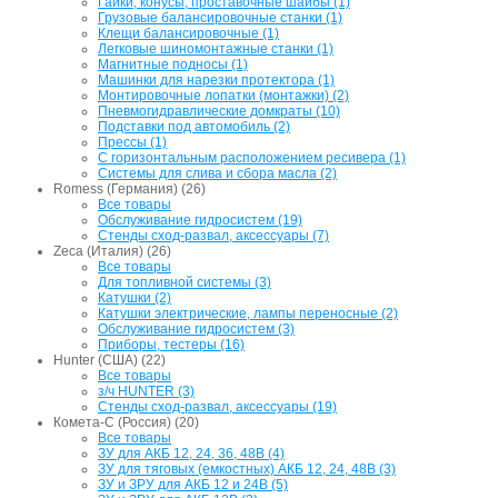
Гайки, конусы, проставочные шайбы (1)
Грузовые балансировочные станки (1)
Клещи балансировочные (1)
Легковые шиномонтажные станки (1)
Магнитные подносы (1)
Машинки для нарезки протектора (1)
Монтировочные лопатки (монтажки) (2)
Пневмогидравлические домкраты (10)
Подставки под автомобиль (2)
Прессы (1)
С горизонтальным расположением ресивера (1)
Системы для слива и сбора масла (2)
Romess (Германия) (26)
Все товары
Обслуживание гидросистем (19)
Стенды сход-развал, аксессуары (7)
Zeca (Италия) (26)
Все товары
Для топливной системы (3)
Катушки (2)
Катушки электрические, лампы переносные (2)
Обслуживание гидросистем (3)
Приборы, тестеры (16)
Hunter (США) (22)
Все товары
з/ч HUNTER (3)
Стенды сход-развал, аксессуары (19)
Комета-С (Россия) (20)
Все товары
ЗУ для АКБ 12, 24, 36, 48В (4)
ЗУ для тяговых (емкостных) АКБ 12, 24, 48В (3)
ЗУ и ЗРУ для АКБ 12 и 24В (5)