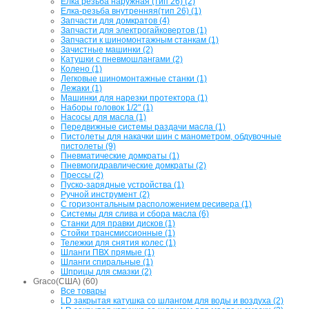
Елка резьба наружная (тип 26) (2)
Елка-резьба внутренняя(тип 26) (1)
Запчасти для домкратов (4)
Запчасти для электрогайковертов (1)
Запчасти к шиномонтажным станкам (1)
Зачистные машинки (2)
Катушки с пневмошлангами (2)
Колено (1)
Легковые шиномонтажные станки (1)
Лежаки (1)
Машинки для нарезки протектора (1)
Наборы головок 1/2" (1)
Насосы для масла (1)
Передвижные системы раздачи масла (1)
Пистолеты для накачки шин с манометром, обдувочные
пистолеты (9)
Пневматические домкраты (1)
Пневмогидравлические домкраты (2)
Прессы (2)
Пуско-зарядные устройства (1)
Ручной инструмент (2)
С горизонтальным расположением ресивера (1)
Системы для слива и сбора масла (6)
Станки для правки дисков (1)
Стойки трансмиссионные (1)
Тележки для снятия колес (1)
Шланги ПВХ прямые (1)
Шланги спиральные (1)
Шприцы для смазки (2)
Graco(США) (60)
Все товары
LD закрытая катушка со шлангом для воды и воздуха (2)