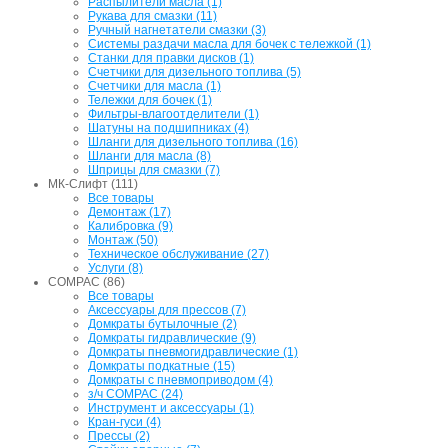
Распылители масла (1)
Рукава для смазки (11)
Ручный нагнетатели смазки (3)
Системы раздачи масла для бочек с тележкой (1)
Станки для правки дисков (1)
Счетчики для дизельного топлива (5)
Счетчики для масла (1)
Тележки для бочек (1)
Фильтры-влагоотделители (1)
Шатуны на подшипниках (4)
Шланги для дизельного топлива (16)
Шланги для масла (8)
Шприцы для смазки (7)
МК-Слифт (111)
Все товары
Демонтаж (17)
Калибровка (9)
Монтаж (50)
Техническое обслуживание (27)
Услуги (8)
COMPAC (86)
Все товары
Аксессуары для прессов (7)
Домкраты бутылочные (2)
Домкраты гидравлические (9)
Домкраты пневмогидравлические (1)
Домкраты подкатные (15)
Домкраты с пневмоприводом (4)
з/ч COMPAC (24)
Инструмент и аксессуары (1)
Кран-гуси (4)
Прессы (2)