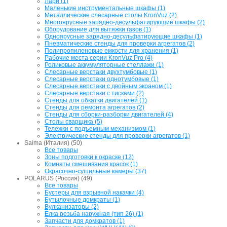
Лари (1)
Маленькие инструментальные шкафы (1)
Металлические слесарные столы KronVuz (2)
Многоярусные зарядно-десульфатирующие шкафы (2)
Оборудование для вытяжки газов (1)
Одноярусные зарядно-десульфатирующие шкафы (1)
Пневматические стенды для проверки агрегатов (2)
Полипропиленовые емкости для хранения (1)
Рабочие места серии KronVuz Pro (4)
Роликовые аккумуляторные стеллажи (1)
Слесарные верстаки двухтумбовые (1)
Слесарные верстаки однотумбовые (1)
Слесарные верстаки с двойным экраном (1)
Слесарные верстаки с тисками (2)
Стенды для обкатки двигателей (1)
Стенды для ремонта агрегатов (2)
Стенды для сборки-разборки двигателей (4)
Столы сварщика (5)
Тележки с подъемным механизмом (1)
Электрические стенды для проверки агрегатов (1)
Saima (Италия) (50)
Все товары
Зоны подготовки к окраске (12)
Комнаты смешивания красок (1)
Окрасочно-сушильные камеры (37)
POLARUS (Россия) (49)
Все товары
Бустеры для взрывной накачки (4)
Бутылочные домкраты (1)
Вулканизаторы (2)
Елка резьба наружная (тип 26) (1)
Запчасти для домкратов (1)