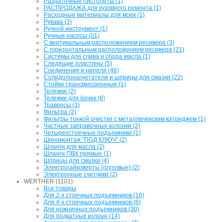
Раздаточные пистолеты (1)
РАСПРОДАЖА для кузовного ремонта (1)
Расходные материалы для моек (1)
Рукава (3)
Ручной инструмент (1)
Ручные насосы (21)
С вертикальным расположением ресивера (3)
С горизонтальным расположением ресивера (21)
Системы для слива и сбора масла (1)
Следящие пластины (5)
Соединения и нипеля (46)
Солидолонагнетатели и шприцы для смазки (22)
Стойки трансмиссионные (1)
Тележки (2)
Тележки для бочек (6)
Траверсы (3)
Фильтра (2)
Фильтры тонкой очистки с металличекским катриджем (1)
Частные заправочные колонки (2)
Четырехстоечные подъемники (1)
Шиномонтаж "ПОД КЛЮЧ" (2)
Шланги для масла (2)
Шланги ПВХ прямые (1)
Шприцы для смазки (4)
Электрогайковерты (грузовые) (2)
Электронные счетчики (2)
WERTHER (1101)
Все товары
Для 2-х стоечных подъемников (16)
Для 4-х стоечных подъемников (8)
Для ножничных подъемников (30)
Для подкатных колонн (14)