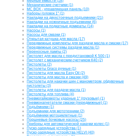
Мерные емкости (18)
Механические счетчики (1)
МС BOX - управляющая панель (10)
Наборы головок 1" (1)
Накладки на двухстоечные подъемники (21)
Накладки на ножничные подъемники (6)
Накладки на подкатные домкраты (14)
Насосы (1)
Насосы для смазки (1)
Открытая катушка для масла (17)
Передвижные комплекты для раздачи масла и смазки (17)
Передвижные системы раздачи масла (1)
Переносные лампы (2)
Пистолет для масла с предустановкой K 500 (1)
Пистолет с механическим счетчиком К40 (2)
Пистолеты (2)
Пистолеты Graco ручные (1)
Пистолеты для масла Easy Oil (2)
Пистолеты для масла и смазки (49)
Пистолеты для накачки шин с манометром, обдувочные
пистолеты (3)
Пистолеты для раздачи масла (1)
Пистолеты для топлива (4)
Пневмогайковерты ударные 1" (грузовые) (1)
Пневмонагнетатели смазки (передвижные) (1)
Подъёмники (1)
Подъемники для мототехники (2)
Подъёмники мотоциклетные (1)
Поршневые бочковые насосы (25)
Приборы для автоматической накачки колес (1)
Пуско-зарядные устройства (1)
Пуско-зарядные устройства HELVI (40)