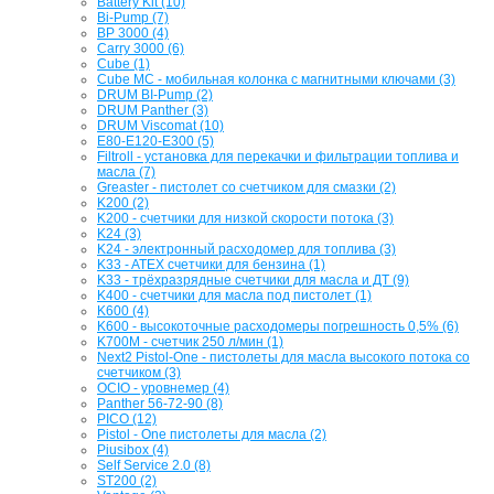
Battery Kit (10)
Bi-Pump (7)
BP 3000 (4)
Carry 3000 (6)
Cube (1)
Cube MC - мобильная колонка с магнитными ключами (3)
DRUM BI-Pump (2)
DRUM Panther (3)
DRUM Viscomat (10)
E80-E120-E300 (5)
Filtroll - установка для перекачки и фильтрации топлива и
масла (7)
Greaster - пистолет со счетчиком для смазки (2)
K200 (2)
K200 - счетчики для низкой скорости потока (3)
K24 (3)
K24 - электронный расходомер для топлива (3)
K33 - ATEX счетчики для бензина (1)
K33 - трёхразрядные счетчики для масла и ДТ (9)
K400 - счетчики для масла под пистолет (1)
K600 (4)
K600 - высокоточные расходомеры погрешность 0,5% (6)
K700M - счетчик 250 л/мин (1)
Next2 Pistol-One - пистолеты для масла высокого потока со
счетчиком (3)
OCIO - уровнемер (4)
Panther 56-72-90 (8)
PICO (12)
Pistol - One пистолеты для масла (2)
Piusibox (4)
Self Service 2.0 (8)
ST200 (2)