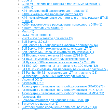
Cube (9)
Cube MC - мобильная колонка с магнитными ключами (7)
K200 (1)
K24 - электронный расходомер для топлива (1)
K400 - счетчики для масла под пистолет (2)
K44 - четырёхразрядные счетчики для отпуска масла и ДТ (2)
K600 (4)
K600 - высокоточные расходомеры погрешность 0,5% (1)
K700M - счетчик 250 л/мин (2)
Matrix (5)
OCIO - уровнемер (4)
Pistol - One пистолеты для масла (3)
Self Service 2.0 (18)
Self Service FM - заправочная колонка с принтером (4)
Self Service K44 - механическая колонка для ДТ (5)
Self Service MC - колонка с магнитными ключами (1)
ST Bi-pump - комплекты на 85 л/мин 12/24 В (3)
ST BOX - комплекты в металлических ящиках (4)
ST ByPass 3000 - комплекты на пластине 12/24 В (8)
ST E80-120 - комплекты на пластине до 100 л/мин (12)
ST EX 50 - комплекты для перекачки бензина на пластине (2)
ST Panther 56-72 - комплекты для ДТ на пластине (23)
ST Viscomat - настенный комплект для масла (5)
Viscomat DC (5)
Аксессуары (52)
Аксессуары и запасные части к оборудованию GRACO (73)
Аксессуары и запасные части к оборудованию PIUSI (208)
Аксессуары и запасные части к оборудованию SAMOA (43)
Аксессуры (8)
Бочковой комплект для бензина Drum EX50 (10)
Бутылочные домкраты (1)
Быстросъемное соединение папа-резьба (тип 26) (3)