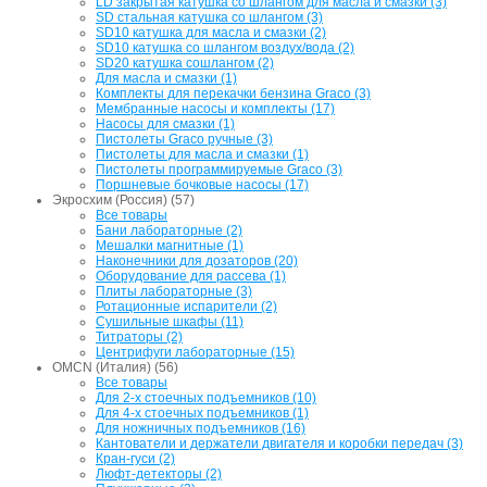
LD закрытая катушка со шлангом для масла и смазки (3)
SD стальная катушка со шлангом (3)
SD10 катушка для масла и смазки (2)
SD10 катушка со шлангом воздух/вода (2)
SD20 катушка сошлангом (2)
Для масла и смазки (1)
Комплекты для перекачки бензина Graco (3)
Мембранные насосы и комплекты (17)
Насосы для смазки (1)
Пистолеты Graco ручные (3)
Пистолеты для масла и смазки (1)
Пистолеты программируемые Graco (3)
Поршневые бочковые насосы (17)
Экросхим (Россия) (57)
Все товары
Бани лабораторные (2)
Мешалки магнитные (1)
Наконечники для дозаторов (20)
Оборудование для рассева (1)
Плиты лабораторные (3)
Ротационные испарители (2)
Сушильные шкафы (11)
Титраторы (2)
Центрифуги лабораторные (15)
OMCN (Италия) (56)
Все товары
Для 2-х стоечных подъемников (10)
Для 4-х стоечных подъемников (1)
Для ножничных подъемников (16)
Кантователи и держатели двигателя и коробки передач (3)
Кран-гуси (2)
Люфт-детекторы (2)