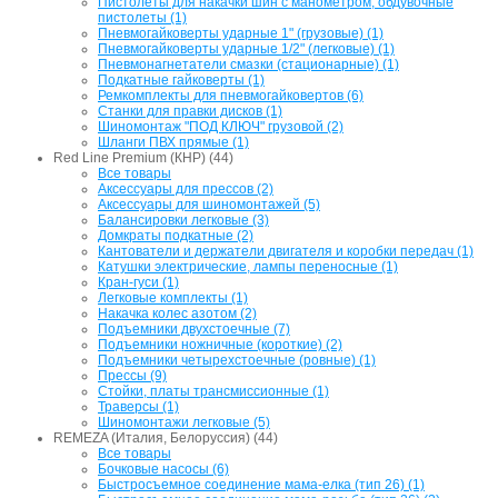
Пистолеты для накачки шин с манометром, обдувочные
пистолеты (1)
Пневмогайковерты ударные 1" (грузовые) (1)
Пневмогайковерты ударные 1/2" (легковые) (1)
Пневмонагнетатели смазки (стационарные) (1)
Подкатные гайковерты (1)
Ремкомплекты для пневмогайковертов (6)
Станки для правки дисков (1)
Шиномонтаж "ПОД КЛЮЧ" грузовой (2)
Шланги ПВХ прямые (1)
Red Line Premium (КНР) (44)
Все товары
Аксессуары для прессов (2)
Аксессуары для шиномонтажей (5)
Балансировки легковые (3)
Домкраты подкатные (2)
Кантователи и держатели двигателя и коробки передач (1)
Катушки электрические, лампы переносные (1)
Кран-гуси (1)
Легковые комплекты (1)
Накачка колес азотом (2)
Подъемники двухстоечные (7)
Подъемники ножничные (короткие) (2)
Подъемники четырехстоечные (ровные) (1)
Прессы (9)
Стойки, платы трансмиссионные (1)
Траверсы (1)
Шиномонтажи легковые (5)
REMEZA (Италия, Белоруссия) (44)
Все товары
Бочковые насосы (6)
Быстросъемное соединение мама-елка (тип 26) (1)