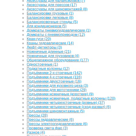
Аксессуары для балансировок (7)
Аксессуары для прессов (17)
Аксессуары для шиномонтажей (8)
Балансировки грузовые (1)
Балансировки легковые (8)
Балансировочные стенды (5)
Для кондиционеров (5)
Домкраты пневмогидравлические (1)
Домкраты с пневмоприводом (12)
Кран-гуси (20)
Краны гидравлические (14)
Люфт-детекторы (3)
Ножничные длинные (21)
Ножничные для грузовиков (4)
Общегаражное оборудование (177)
Одностоечные (1)
Подкатные колонны (12)
Подъёмники 2-х стоечные (142)
Подъёмники 4-х стоечные (116)
Подъемники двухстоечные (16)
Подъемники для кузовного цеха (3)
Подъемники для мототехники (29)
Подъемники ножничные (короткие) (9)
Подъёмники ножничные, подкатные колонны (120)
Подъемники четырехстоечные (ровные) (37)
Подъемники четырехстоечные (сход-развал) (6)
Подъемники шиномонтажные (5)
Прессы (28)
Прессы гидравлические (6)
Прессы электрогидравлические (6)
Проверка света фар (3)
Разное (4)