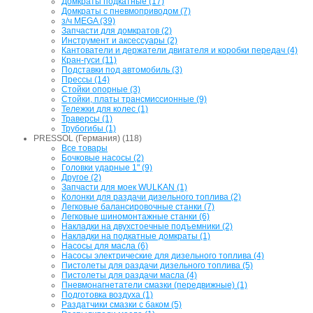
Домкраты подкатные (17)
Домкраты с пневмоприводом (7)
з/ч MEGA (39)
Запчасти для домкратов (2)
Инструмент и аксессуары (2)
Кантователи и держатели двигателя и коробки передач (4)
Кран-гуси (11)
Подставки под автомобиль (3)
Прессы (14)
Стойки опорные (3)
Стойки, платы трансмиссионные (9)
Тележки для колес (1)
Траверсы (1)
Трубогибы (1)
PRESSOL (Германия) (118)
Все товары
Бочковые насосы (2)
Головки ударные 1" (9)
Другое (2)
Запчасти для моек WULKAN (1)
Колонки для раздачи дизельного топлива (2)
Легковые балансировочные станки (7)
Легковые шиномонтажные станки (6)
Накладки на двухстоечные подъемники (2)
Накладки на подкатные домкраты (1)
Насосы для масла (6)
Насосы электрические для дизельного топлива (4)
Пистолеты для раздачи дизельного топлива (5)
Пистолеты для раздачи масла (4)
Пневмонагнетатели смазки (передвижные) (1)
Подготовка воздуха (1)
Раздатчики смазки с баком (5)