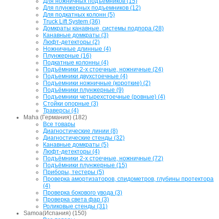
Для ножничных подъемников (15)
Для плунжерных подъемников (12)
Для подкатных колонн (5)
Truck Lift System (36)
Домкраты канавные, системы подпора (28)
Канавные домкраты (3)
Люфт-детекторы (2)
Ножничные длинные (4)
Плунжерные (16)
Подкатные колонны (4)
Подъёмники 2-х стоечные, ножничные (24)
Подъемники двухстоечные (4)
Подъемники ножничные (короткие) (2)
Подъёмники плунжерные (9)
Подъемники четырехстоечные (ровные) (4)
Стойки опорные (3)
Траверсы (4)
Maha (Германия) (182)
Все товары
Диагностические линии (8)
Диагностические стенды (32)
Канавные домкраты (5)
Люфт-детекторы (4)
Подъёмники 2-х стоечные, ножничные (72)
Подъёмники плунжерные (15)
Приборы, тестеры (5)
Проверка амортизаторов, спидометров, глубины протектора
(4)
Проверка бокового увода (3)
Проверка света фар (3)
Роликовые стенды (31)
Samoa(Испания) (150)