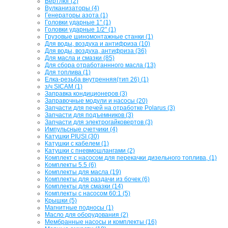
Вертлюг (2)
Вулканизаторы (4)
Генераторы азота (1)
Головки ударные 1" (1)
Головки ударные 1/2" (1)
Грузовые шиномонтажные станки (1)
Для воды, воздуха и антифриза (10)
Для воды, воздуха, антифриза (36)
Для масла и смазки (85)
Для сбора отработаннного масла (13)
Для топлива (1)
Елка-резьба внутренняя(тип 26) (1)
з/ч SICAM (1)
Заправка кондиционеров (3)
Заправочные модули и насосы (20)
Запчасти для печей на отработке Polarus (3)
Запчасти для подъемников (3)
Запчасти для электрогайковертов (3)
Импульсные счетчики (4)
Катушки PIUSI (30)
Катушки с кабелем (1)
Катушки с пневмошлангами (2)
Комплект с насосом для перекачки дизельного топлива, (1)
Комплекты 5.5 (6)
Комплекты для масла (19)
Комплекты для раздачи из бочек (6)
Комплекты для смазки (14)
Комплекты с насосом 60:1 (5)
Крышки (5)
Магнитные подносы (1)
Масло для оборудования (2)
Мембранные насосы и комплекты (16)