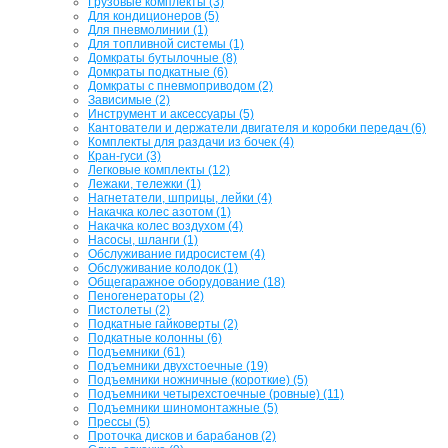
Грузовые комплекты (3)
Для кондиционеров (5)
Для пневмолинии (1)
Для топливной системы (1)
Домкраты бутылочные (8)
Домкраты подкатные (6)
Домкраты с пневмоприводом (2)
Зависимые (2)
Инструмент и аксессуары (5)
Кантователи и держатели двигателя и коробки передач (6)
Комплекты для раздачи из бочек (4)
Кран-гуси (3)
Легковые комплекты (12)
Лежаки, тележки (1)
Нагнетатели, шприцы, лейки (4)
Накачка колес азотом (1)
Накачка колес воздухом (4)
Насосы, шланги (1)
Обслуживание гидросистем (4)
Обслуживание колодок (1)
Общегаражное оборудование (18)
Пеногенераторы (2)
Пистолеты (2)
Подкатные гайковерты (2)
Подкатные колонны (6)
Подъемники (61)
Подъемники двухстоечные (19)
Подъемники ножничные (короткие) (5)
Подъемники четырехстоечные (ровные) (11)
Подъемники шиномонтажные (5)
Прессы (5)
Проточка дисков и барабанов (2)