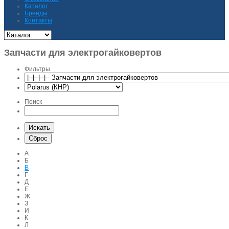
Каталог
Бренды
Контакты
Запчасти для электрогайковертов
Фильтры
Поиск
А
Б
В
Г
Д
Е
Ж
З
И
К
Л