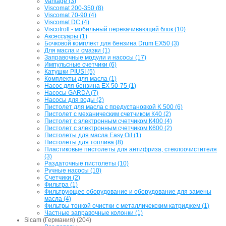
Vantage (3)
Viscomat 200-350 (8)
Viscomat 70-90 (4)
Viscomat DC (4)
Viscotroll - мобильный перекачивающий блок (10)
Аксессуары (1)
Бочковой комплект для бензина Drum EX50 (3)
Для масла и смазки (1)
Заправочные модули и насосы (17)
Импульсные счетчики (6)
Катушки PIUSI (5)
Комплекты для масла (1)
Насос для бензина EX 50-75 (1)
Насосы GARDA (7)
Насосы для воды (2)
Пистолет для масла с предустановкой K 500 (6)
Пистолет с механическим счетчиком К40 (2)
Пистолет с электронным счетчиком К400 (4)
Пистолет с электронным счетчиком К600 (2)
Пистолеты для масла Easy Oil (1)
Пистолеты для топлива (8)
Пластиковые пистолеты для антифриза, стеклоочистителя
(3)
Раздаточные пистолеты (10)
Ручные насосы (10)
Счетчики (2)
Фильтра (1)
Фильтрующее оборудование и оборудование для замены
масла (4)
Фильтры тонкой очистки с металличекским катриджем (1)
Частные заправочные колонки (1)
Sicam (Германия) (204)