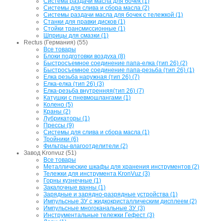
Система раздачи масла для бочек (1)
Системы для слива и сбора масла (2)
Системы раздачи масла для бочек с тележкой (1)
Станки для правки дисков (1)
Стойки трансмиссионные (1)
Шприцы для смазки (1)
Rectus (Германия) (55)
Все товары
Блоки подготовки воздуха (8)
Быстросъемное соединение папа-елка (тип 26) (2)
Быстросъемное соединение папа-резьба (тип 26) (1)
Елка резьба наружная (тип 26) (7)
Елка-елка (тип 26) (3)
Елка-резьба внутренняя(тип 26) (7)
Катушки с пневмошлангами (1)
Колено (5)
Краны (2)
Лубрикаторы (1)
Прессы (9)
Системы для слива и сбора масла (1)
Тройники (6)
Фильтры-влагоотделители (2)
Завод Kronvuz (51)
Все товары
Металлические шкафы для хранения инструментов (2)
Тележки для инструмента KronVuz (3)
Горны кузнечные (1)
Закалочные ванны (1)
Зарядные и зарядно-разрядные устройства (1)
Импульсные ЗУ с жидкокристаллическим дисплеем (2)
Импульсные многоканальные ЗУ (3)
Инструментальные тележки Гефест (3)