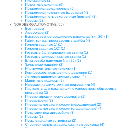
Плунжерные (2)
Подкатные колонны (6)
Подъемники двухстоечные (5)
Подъемники ножничные (короткие) (4)
Подъемники четырехстоечные (ровные) (3)
Прессы (2)
NORDBERG AUTOMOTIVE (55)
Все товары
Аксессуары (2)
Быстросъемное соединение папа-елка (тип 26) (1)
Гайки, конусы, проставочные шайбы (4)
Головки ударные 1" (1)
Головки ударные 1/2" (1)
Грузовые балансировочные станки (1)
Грузовые шиномонтажные станки (1)
Елка резьба наружная (тип 26) (1)
Зачистные машинки (2)
Инструментальные тележки (1)
Компрессоры повышенного давления (1)
Легковые шиномонтажные станки (4)
Магнитные подносы (2)
Накладки на двухстоечные подъемники (4)
Пистолеты для накачки шин с манометром, обдувочные
пистолеты (2)
Пневмогидравлические домкраты (1)
Пневмодрели (3)
Пневмонагнетатели смазки (передвижные) (2)
Пневмонагнетатели смазки (стационарные) (4)
Подставки под автомобиль (3)
Прессы (1)
Пуско-зарядные устройства (2)
С горизонтальным расположением ресивера (4)