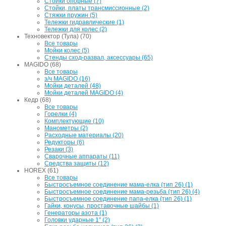
Стойки опорные (7)
Стойки, платы трансмиссионные (2)
Стяжки пружин (5)
Тележки гидравлические (1)
Тележки для колес (2)
Техновектор (Тула) (70)
Все товары
Мойки колес (5)
Стенды сход-развал, аксессуары (65)
MAGIDO (68)
Все товары
з/ч MAGIDO (16)
Мойки деталей (48)
Мойки деталей MAGIDO (4)
Кедр (68)
Все товары
Горелки (4)
Комплектующие (10)
Манометры (2)
Расходные материалы (20)
Редукторы (6)
Резаки (3)
Сварочные аппараты (11)
Средства защиты (12)
HOREX (61)
Все товары
Быстросъемное соединение мама-елка (тип 26) (1)
Быстросъемное соединение мама-резьба (тип 26) (4)
Быстросъемное соединение папа-елка (тип 26) (1)
Гайки, конусы, проставочные шайбы (1)
Генераторы азота (1)
Головки ударные 1" (2)