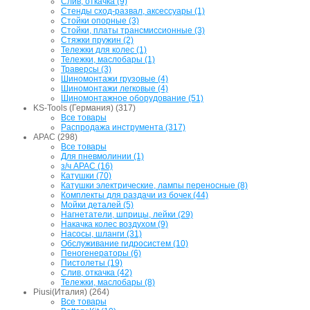
Слив, откачка (9)
Стенды сход-развал, аксессуары (1)
Стойки опорные (3)
Стойки, платы трансмиссионные (3)
Стяжки пружин (2)
Тележки для колес (1)
Тележки, маслобары (1)
Траверсы (3)
Шиномонтажи грузовые (4)
Шиномонтажи легковые (4)
Шиномонтажное оборудование (51)
KS-Tools (Германия) (317)
Все товары
Распродажа инструмента (317)
APAC (298)
Все товары
Для пневмолинии (1)
з/ч APAC (16)
Катушки (70)
Катушки электрические, лампы переносные (8)
Комплекты для раздачи из бочек (44)
Мойки деталей (5)
Нагнетатели, шприцы, лейки (29)
Накачка колес воздухом (9)
Насосы, шланги (31)
Обслуживание гидросистем (10)
Пеногенераторы (6)
Пистолеты (19)
Слив, откачка (42)
Тележки, маслобары (8)
Piusi(Италия) (264)
Все товары