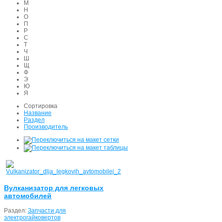
М
Н
О
П
Р
С
Т
Ч
Ш
Щ
Ф
Э
Ю
Я
Сортировка
Название
Раздел
Производитель
Вулканизатор для легковых
автомобилей
Раздел:
Запчасти для
электрогайковертов