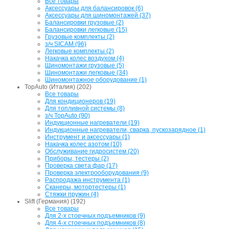
Все товары
Аксессуары для балансировок (6)
Аксессуары для шиномонтажей (37)
Балансировки грузовые (2)
Балансировки легковые (15)
Грузовые комплекты (2)
з/ч SICAM (96)
Легковые комплекты (2)
Накачка колес воздухом (4)
Шиномонтажи грузовые (5)
Шиномонтажи легковые (34)
Шиномонтажное оборудование (1)
TopAuto (Италия) (202)
Все товары
Для кондиционеров (19)
Для топливной системы (8)
з/ч TopAuto (90)
Индукционные нагреватели (19)
Индукционные нагреватели, сварка, пускозарядное (1)
Инструмент и аксессуары (1)
Накачка колес азотом (10)
Обслуживание гидросистем (20)
Приборы, тестеры (2)
Проверка света фар (17)
Проверка электрооборудования (9)
Распродажа инструмента (1)
Сканеры, мотортестеры (1)
Стяжки пружин (4)
Slift (Германия) (192)
Все товары
Для 2-х стоечных подъемников (9)
Для 4-х стоечных подъемников (8)