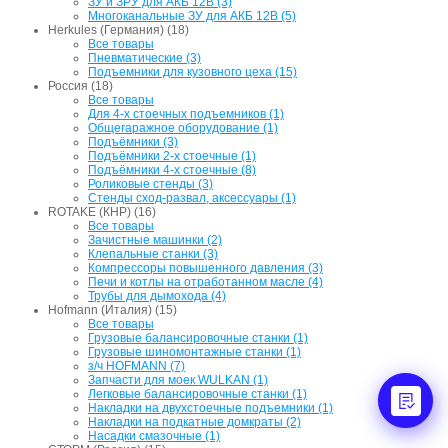
ЗУ и ЗРУ для АКБ 12В (3)
Многоканальные ЗУ для АКБ 12В (5)
Herkules (Германия) (18)
Все товары
Пневматические (3)
Подъемники для кузовного цеха (15)
Россия (18)
Все товары
Для 4-х стоечных подъемников (1)
Общегаражное оборудование (1)
Подъёмники (3)
Подъёмники 2-х стоечные (1)
Подъёмники 4-х стоечные (8)
Роликовые стенды (3)
Стенды сход-развал, аксессуары (1)
ROTAKE (КНР) (16)
Все товары
Зачистные машинки (2)
Клепальные станки (3)
Компрессоры повышенного давления (3)
Печи и котлы на отработанном масле (4)
Трубы для дымохода (4)
Hofmann (Италия) (15)
Все товары
Грузовые балансировочные станки (1)
Грузовые шиномонтажные станки (1)
з/ч HOFMANN (7)
Запчасти для моек WULKAN (1)
Легковые балансировочные станки (1)
Накладки на двухстоечные подъемники (1)
Накладки на подкатные домкраты (2)
Насадки смазочные (1)