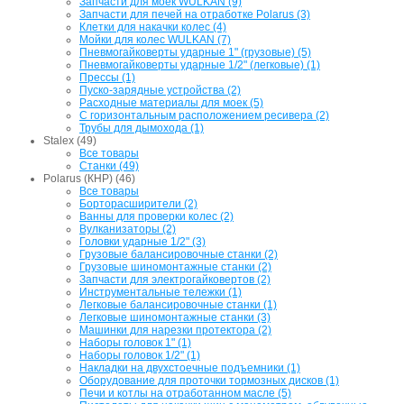
Запчасти для моек WULKAN (9)
Запчасти для печей на отработке Polarus (3)
Клетки для накачки колес (4)
Мойки для колес WULKAN (7)
Пневмогайковерты ударные 1" (грузовые) (5)
Пневмогайковерты ударные 1/2" (легковые) (1)
Прессы (1)
Пуско-зарядные устройства (2)
Расходные материалы для моек (5)
С горизонтальным расположением ресивера (2)
Трубы для дымохода (1)
Stalex (49)
Все товары
Станки (49)
Polarus (КНР) (46)
Все товары
Борторасширители (2)
Ванны для проверки колес (2)
Вулканизаторы (2)
Головки ударные 1/2" (3)
Грузовые балансировочные станки (2)
Грузовые шиномонтажные станки (2)
Запчасти для электрогайковертов (2)
Инструментальные тележки (1)
Легковые балансировочные станки (1)
Легковые шиномонтажные станки (3)
Машинки для нарезки протектора (2)
Наборы головок 1" (1)
Наборы головок 1/2" (1)
Накладки на двухстоечные подъемники (1)
Оборудование для проточки тормозных дисков (1)
Печи и котлы на отработанном масле (5)