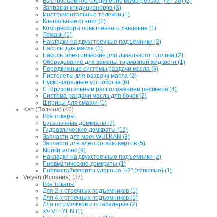
Быстросъемное соединение мама-резьба (тип 26) (2)
Заправки кондиционеров (3)
Инструментальные тележки (1)
Клепальные станки (2)
Компрессоры повышенного давления (1)
Лежаки (1)
Накладки на двухстоечные подъемники (2)
Насосы для масла (1)
Насосы электрические для дизельного топлива (2)
Оборудование для замены тормозной жидкости (1)
Передвижные системы раздачи масла (6)
Пистолеты для раздачи масла (2)
Пуско-зарядные устройства (6)
С горизонтальным расположением ресивера (4)
Система раздачи масла для бочек (2)
Шприцы для смазки (1)
Kart (Польша) (40)
Все товары
Бутылочные домкраты (7)
Гидравлические домкраты (12)
Запчасти для моек WULKAN (3)
Запчасти для электрогайковертов (5)
Мойки колес (9)
Накладки на двухстоечные подъемники (2)
Пневматические домкраты (1)
Пневмогайковерты ударные 1/2" (легковые) (1)
Velyen (Испания) (37)
Все товары
Для 2-х стоечных подъемников (1)
Для 4-х стоечных подъемников (1)
Для погрузчиков и штабелеров (2)
з/ч VELYEN (1)