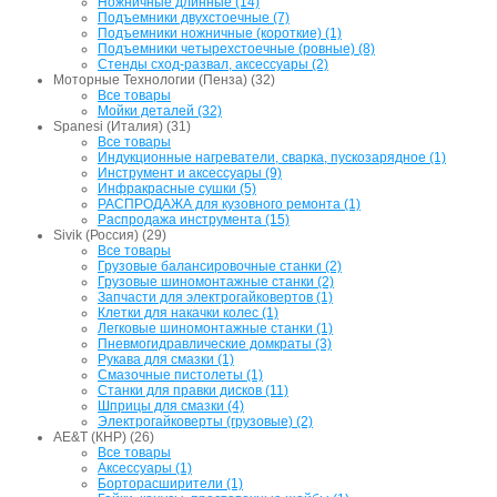
Ножничные длинные (14)
Подъемники двухстоечные (7)
Подъемники ножничные (короткие) (1)
Подъемники четырехстоечные (ровные) (8)
Стенды сход-развал, аксессуары (2)
Моторные Технологии (Пенза) (32)
Все товары
Мойки деталей (32)
Spanesi (Италия) (31)
Все товары
Индукционные нагреватели, сварка, пускозарядное (1)
Инструмент и аксессуары (9)
Инфракрасные сушки (5)
РАСПРОДАЖА для кузовного ремонта (1)
Распродажа инструмента (15)
Sivik (Россия) (29)
Все товары
Грузовые балансировочные станки (2)
Грузовые шиномонтажные станки (2)
Запчасти для электрогайковертов (1)
Клетки для накачки колес (1)
Легковые шиномонтажные станки (1)
Пневмогидравлические домкраты (3)
Рукава для смазки (1)
Смазочные пистолеты (1)
Станки для правки дисков (11)
Шприцы для смазки (4)
Электрогайковерты (грузовые) (2)
AE&T (КНР) (26)
Все товары
Аксессуары (1)
Борторасширители (1)