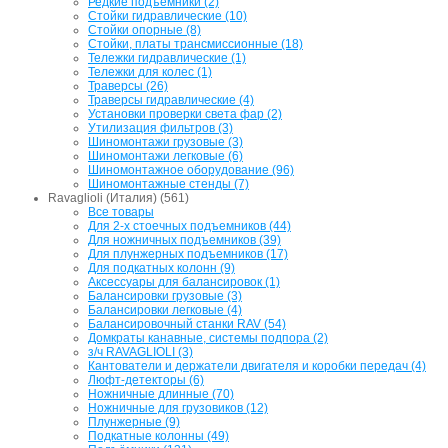
Редкие подъемники (2)
Стойки гидравлические (10)
Стойки опорные (8)
Стойки, платы трансмиссионные (18)
Тележки гидравлические (1)
Тележки для колес (1)
Траверсы (26)
Траверсы гидравлические (4)
Установки проверки света фар (2)
Утилизация фильтров (3)
Шиномонтажи грузовые (3)
Шиномонтажи легковые (6)
Шиномонтажное оборудование (96)
Шиномонтажные стенды (7)
Ravaglioli (Италия) (561)
Все товары
Для 2-х стоечных подъемников (44)
Для ножничных подъемников (39)
Для плунжерных подъемников (17)
Для подкатных колонн (9)
Аксессуары для балансировок (1)
Балансировки грузовые (3)
Балансировки легковые (4)
Балансировочный станки RAV (54)
Домкраты канавные, системы подпора (2)
з/ч RAVAGLIOLI (3)
Кантователи и держатели двигателя и коробки передач (4)
Люфт-детекторы (6)
Ножничные длинные (70)
Ножничные для грузовиков (12)
Плунжерные (9)
Подкатные колонны (49)