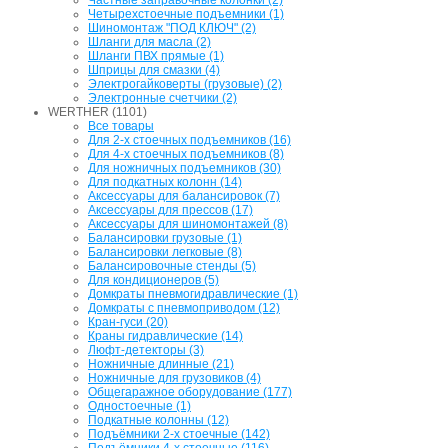
Четырехстоечные подъемники (1)
Шиномонтаж "ПОД КЛЮЧ" (2)
Шланги для масла (2)
Шланги ПВХ прямые (1)
Шприцы для смазки (4)
Электрогайковерты (грузовые) (2)
Электронные счетчики (2)
WERTHER (1101)
Все товары
Для 2-х стоечных подъемников (16)
Для 4-х стоечных подъемников (8)
Для ножничных подъемников (30)
Для подкатных колонн (14)
Аксессуары для балансировок (7)
Аксессуары для прессов (17)
Аксессуары для шиномонтажей (8)
Балансировки грузовые (1)
Балансировки легковые (8)
Балансировочные стенды (5)
Для кондиционеров (5)
Домкраты пневмогидравлические (1)
Домкраты с пневмоприводом (12)
Кран-гуси (20)
Краны гидравлические (14)
Люфт-детекторы (3)
Ножничные длинные (21)
Ножничные для грузовиков (4)
Общегаражное оборудование (177)
Одностоечные (1)
Подкатные колонны (12)
Подъёмники 2-х стоечные (142)
Подъёмники 4-х стоечные (116)