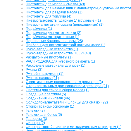
Пистолеты для масла и смазки (49)
Пистолеты для накачки шин с манометром, обдувочные пистол
Пистолеты для раздачи масла (1)
Пистолеты для топлива (4)
Пневмогайковерты ударные 1" (грузовые) (1)
Пневмонагнетатели смазки (передвижные) (1)
Подъёмники (1)
Подъемники для мототехники (2)
Подъёмники мотоциклетные (1)
Поршневые бочковые насосы (25)
Приборы для автоматической накачки колес (1)
Пуско-зарядные устройства (1)
Пуско-зарядные устройства HELVI (40)
Раздаточные пистолеты (1)
РАСПРОДАЖА для кузовного ремонта (1)
Расходные материалы для моек (1)
Рукава (3)
Ручной инструмент (1)
Ручные насосы (21)
С вертикальным расположением ресивера (3)
С горизонтальным расположением ресивера (21)
Системы для слива и сбора масла (1)
Следящие пластины (5)
Соединения и нипеля (46)
Солидолонагнетатели и шприцы для смазки (22)
Стойки трансмиссионные (1)
Тележки (2)
Тележки для бочек (6)
Траверсы (3)
Фильтра (2)
Фильтры тонкой очистки с металличекским катриджем (1)
Частные заправочные колонки (2)