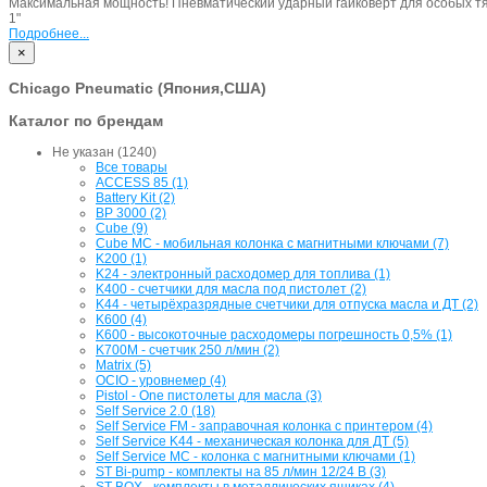
Максимальная мощность! Пневматический ударный гайковерт для особых т
1"
Подробнее...
×
Chicago Pneumatic (Япония,США)
Каталог по брендам
Не указан (1240)
Все товары
ACCESS 85 (1)
Battery Kit (2)
BP 3000 (2)
Cube (9)
Cube MC - мобильная колонка с магнитными ключами (7)
K200 (1)
K24 - электронный расходомер для топлива (1)
K400 - счетчики для масла под пистолет (2)
K44 - четырёхразрядные счетчики для отпуска масла и ДТ (2)
K600 (4)
K600 - высокоточные расходомеры погрешность 0,5% (1)
K700M - счетчик 250 л/мин (2)
Matrix (5)
OCIO - уровнемер (4)
Pistol - One пистолеты для масла (3)
Self Service 2.0 (18)
Self Service FM - заправочная колонка с принтером (4)
Self Service K44 - механическая колонка для ДТ (5)
Self Service MC - колонка с магнитными ключами (1)
ST Bi-pump - комплекты на 85 л/мин 12/24 В (3)
ST BOX - комплекты в металлических ящиках (4)