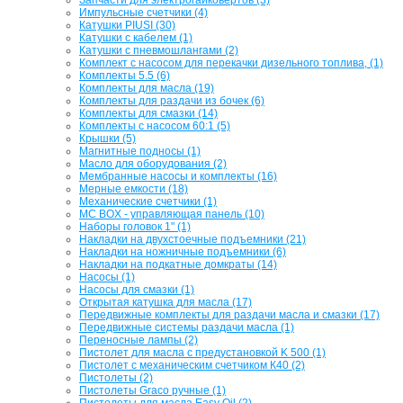
Импульсные счетчики (4)
Катушки PIUSI (30)
Катушки с кабелем (1)
Катушки с пневмошлангами (2)
Комплект с насосом для перекачки дизельного топлива, (1)
Комплекты 5.5 (6)
Комплекты для масла (19)
Комплекты для раздачи из бочек (6)
Комплекты для смазки (14)
Комплекты с насосом 60:1 (5)
Крышки (5)
Магнитные подносы (1)
Масло для оборудования (2)
Мембранные насосы и комплекты (16)
Мерные емкости (18)
Механические счетчики (1)
МС BOX - управляющая панель (10)
Наборы головок 1" (1)
Накладки на двухстоечные подъемники (21)
Накладки на ножничные подъемники (6)
Накладки на подкатные домкраты (14)
Насосы (1)
Насосы для смазки (1)
Открытая катушка для масла (17)
Передвижные комплекты для раздачи масла и смазки (17)
Передвижные системы раздачи масла (1)
Переносные лампы (2)
Пистолет для масла с предустановкой K 500 (1)
Пистолет с механическим счетчиком К40 (2)
Пистолеты (2)
Пистолеты Graco ручные (1)
Пистолеты для масла Easy Oil (2)