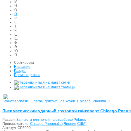
М
Н
О
П
Р
С
Т
Ч
Ш
Щ
Ф
Э
Ю
Я
Сортировка
Название
Раздел
Производитель
Пневматический ударный грузовой гайковерт Chicago Pneuma
Раздел:
Запчасти для печей на отработке Polarus
Производитель:
Chicago Pneumatic (Япония,США)
Артикул:
CP5000