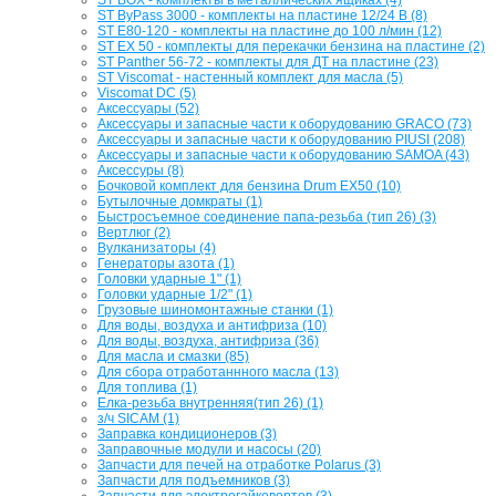
ST ByPass 3000 - комплекты на пластине 12/24 В (8)
ST E80-120 - комплекты на пластине до 100 л/мин (12)
ST EX 50 - комплекты для перекачки бензина на пластине (2)
ST Panther 56-72 - комплекты для ДТ на пластине (23)
ST Viscomat - настенный комплект для масла (5)
Viscomat DC (5)
Аксессуары (52)
Аксессуары и запасные части к оборудованию GRACO (73)
Аксессуары и запасные части к оборудованию PIUSI (208)
Аксессуары и запасные части к оборудованию SAMOA (43)
Аксессуры (8)
Бочковой комплект для бензина Drum EX50 (10)
Бутылочные домкраты (1)
Быстросъемное соединение папа-резьба (тип 26) (3)
Вертлюг (2)
Вулканизаторы (4)
Генераторы азота (1)
Головки ударные 1" (1)
Головки ударные 1/2" (1)
Грузовые шиномонтажные станки (1)
Для воды, воздуха и антифриза (10)
Для воды, воздуха, антифриза (36)
Для масла и смазки (85)
Для сбора отработаннного масла (13)
Для топлива (1)
Елка-резьба внутренняя(тип 26) (1)
з/ч SICAM (1)
Заправка кондиционеров (3)
Заправочные модули и насосы (20)
Запчасти для печей на отработке Polarus (3)
Запчасти для подъемников (3)
Запчасти для электрогайковертов (3)