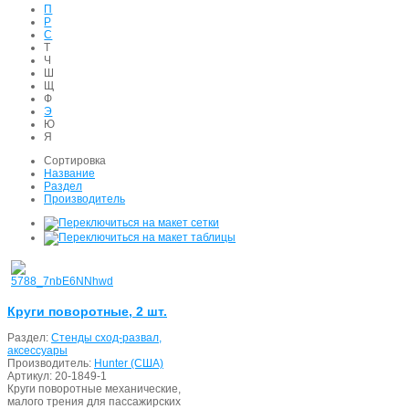
П
Р
С
Т
Ч
Ш
Щ
Ф
Э
Ю
Я
Сортировка
Название
Раздел
Производитель
Круги поворотные, 2 шт.
Раздел:
Стенды сход-развал,
аксессуары
Производитель:
Hunter (США)
Артикул:
20-1849-1
Круги поворотные механические,
малого трения для пассажирских