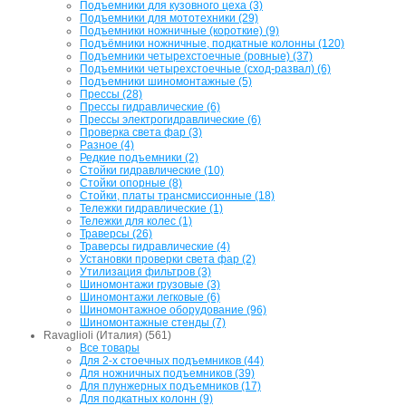
Подъемники для кузовного цеха (3)
Подъемники для мототехники (29)
Подъемники ножничные (короткие) (9)
Подъёмники ножничные, подкатные колонны (120)
Подъемники четырехстоечные (ровные) (37)
Подъемники четырехстоечные (сход-развал) (6)
Подъемники шиномонтажные (5)
Прессы (28)
Прессы гидравлические (6)
Прессы электрогидравлические (6)
Проверка света фар (3)
Разное (4)
Редкие подъемники (2)
Стойки гидравлические (10)
Стойки опорные (8)
Стойки, платы трансмиссионные (18)
Тележки гидравлические (1)
Тележки для колес (1)
Траверсы (26)
Траверсы гидравлические (4)
Установки проверки света фар (2)
Утилизация фильтров (3)
Шиномонтажи грузовые (3)
Шиномонтажи легковые (6)
Шиномонтажное оборудование (96)
Шиномонтажные стенды (7)
Ravaglioli (Италия) (561)
Все товары
Для 2-х стоечных подъемников (44)
Для ножничных подъемников (39)
Для плунжерных подъемников (17)
Для подкатных колонн (9)