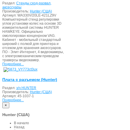
Раздел:
Стенды сход-развал,
аксессуары
Производитель:
Hunter (США)
Артикул:
WA330V/20LE-421LZ9V
Компьютерный стенд регулировки
углов установки колес на основе 3D
измерительной системы HUNTER
HAWKEYE. Официально
омологирован конценрном VAG.
Кабинет - мобильный стандартный
широкий с полкой для принтера и
отсеком для хранения аксессуаров.
ПО - Элит-Интернет, 4 видеокамеры,
с электромеханическим приводом
траверсы видеокамер.
Подробнее...
Плата с разъемом (Hunter)
Раздел:
з/ч HUNTER
Производитель:
Hunter (США)
Артикул:
45-1037-1
Подробнее...
×
Hunter (США)
В начало
Назад