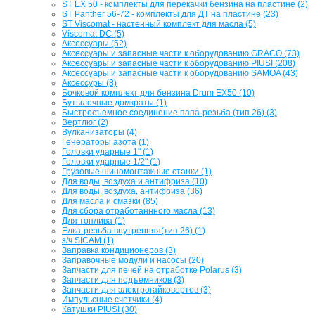
ST EX 50 - комплекты для перекачки бензина на пластине (2)
ST Panther 56-72 - комплекты для ДТ на пластине (23)
ST Viscomat - настенный комплект для масла (5)
Viscomat DC (5)
Аксессуары (52)
Аксессуары и запасные части к оборудованию GRACO (73)
Аксессуары и запасные части к оборудованию PIUSI (208)
Аксессуары и запасные части к оборудованию SAMOA (43)
Аксессуры (8)
Бочковой комплект для бензина Drum EX50 (10)
Бутылочные домкраты (1)
Быстросъемное соединение папа-резьба (тип 26) (3)
Вертлюг (2)
Вулканизаторы (4)
Генераторы азота (1)
Головки ударные 1" (1)
Головки ударные 1/2" (1)
Грузовые шиномонтажные станки (1)
Для воды, воздуха и антифриза (10)
Для воды, воздуха, антифриза (36)
Для масла и смазки (85)
Для сбора отработаннного масла (13)
Для топлива (1)
Елка-резьба внутренняя(тип 26) (1)
з/ч SICAM (1)
Заправка кондиционеров (3)
Заправочные модули и насосы (20)
Запчасти для печей на отработке Polarus (3)
Запчасти для подъемников (3)
Запчасти для электрогайковертов (3)
Импульсные счетчики (4)
Катушки PIUSI (30)