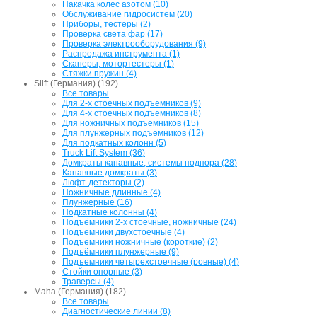
Накачка колес азотом (10)
Обслуживание гидросистем (20)
Приборы, тестеры (2)
Проверка света фар (17)
Проверка электрооборудования (9)
Распродажа инструмента (1)
Сканеры, мотортестеры (1)
Стяжки пружин (4)
Slift (Германия) (192)
Все товары
Для 2-х стоечных подъемников (9)
Для 4-х стоечных подъемников (8)
Для ножничных подъемников (15)
Для плунжерных подъемников (12)
Для подкатных колонн (5)
Truck Lift System (36)
Домкраты канавные, системы подпора (28)
Канавные домкраты (3)
Люфт-детекторы (2)
Ножничные длинные (4)
Плунжерные (16)
Подкатные колонны (4)
Подъёмники 2-х стоечные, ножничные (24)
Подъемники двухстоечные (4)
Подъемники ножничные (короткие) (2)
Подъёмники плунжерные (9)
Подъемники четырехстоечные (ровные) (4)
Стойки опорные (3)
Траверсы (4)
Maha (Германия) (182)
Все товары
Диагностические линии (8)