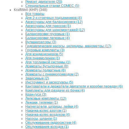
Ремонт двигателя (20)
Специальные станки COMEC (5)
KraftWell (КНР) (348)
Все товары
Для 2-х стоечных подъемников (4)
Аксессуары для балансировок (12)
Аксессуары для прессов (1)
Аксессуары для шиномонтажей (12)
Балансировки грузовые (1)
Балансировки легковые (4)
Вулканизаторы (3)
Гидравлические насосы, цилиндры, манометры (17)
Грузовые комплекты (3)
Для кондиционеров (5)
Для пневмолинии (1)
Для топливной системы (1)
Домкраты бутылочные (8)
Домкраты подкатные (6)
Домкраты с пневмоприводом (2)
Зависимые (2)
Инструмент и аксессуары (5)
Кантователи и держатели двигателя и коробки передач (6)
Комплекты для раздачи из бочек (4)
Кран-гуси (3)
Легковые комплекты (12)
Лежаки, тележки (1)
Нагнетатели, шприцы, лейки (4)
Накачка колес азотом (1)
Накачка колес воздухом (4)
Насосы, шланги (1)
Обслуживание гидросистем (4)
Обслуживание колодок (1)