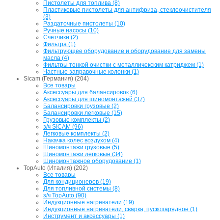
Пистолеты для топлива (8)
Пластиковые пистолеты для антифриза, стеклоочистителя
(3)
Раздаточные пистолеты (10)
Ручные насосы (10)
Счетчики (2)
Фильтра (1)
Фильтрующее оборудование и оборудование для замены
масла (4)
Фильтры тонкой очистки с металличекским катриджем (1)
Частные заправочные колонки (1)
Sicam (Германия) (204)
Все товары
Аксессуары для балансировок (6)
Аксессуары для шиномонтажей (37)
Балансировки грузовые (2)
Балансировки легковые (15)
Грузовые комплекты (2)
з/ч SICAM (96)
Легковые комплекты (2)
Накачка колес воздухом (4)
Шиномонтажи грузовые (5)
Шиномонтажи легковые (34)
Шиномонтажное оборудование (1)
TopAuto (Италия) (202)
Все товары
Для кондиционеров (19)
Для топливной системы (8)
з/ч TopAuto (90)
Индукционные нагреватели (19)
Индукционные нагреватели, сварка, пускозарядное (1)
Инструмент и аксессуары (1)