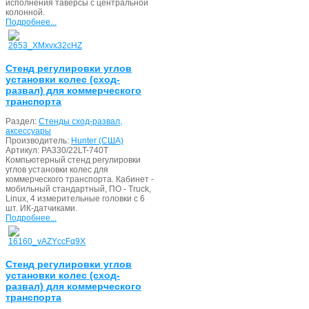
исполнения таверсы с центральной
колонной.
Подробнее...
Стенд регулировки углов
установки колес (сход-
развал) для коммерческого
транспорта
Раздел:
Стенды сход-развал,
аксессуары
Производитель:
Hunter (США)
Артикул:
PA330/22LT-740T
Компьютерный стенд регулировки
углов установки колес для
коммерческого транспорта. Кабинет -
мобильный стандартный, ПО - Truck,
Linux, 4 измерительные головки с 6
шт. ИК-датчиками.
Подробнее...
Стенд регулировки углов
установки колес (сход-
развал) для коммерческого
транспорта