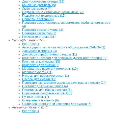
Диагностические стенды (32)
Канавные домкраты (5)
Люфт-детекторы (4)
Подъёмники 2-х стоечные, ножничные (72)
Подъёмники плунжерные (15)
Приборы, тестеры (5)
Проверка амортизаторов, спидометров, глубины протектора
(4)
Проверка бокового увода (3)
Проверка света фар (3)
Роликовые стенды (31)
Samoa(Испания) (150)
Все товары
Аксессуары и запасные части к оборудованию SAMOA (2)
Для масла и смазки (13)
Для сбора отработаннного масла (11)
Комплект с насосом для перекачки дизельного топлива, (2)
Комплекты для масла (15)
Комплекты для смазки (3)
Мембранные насосы и комплекты (10)
Мерные емкости (11)
Насосы для перекачки масел (1)
Насосы для смазки (12)
Передвижные комплекты для раздачи масла и смазки (24)
Пистолет для смазки Samoa (4)
Пистолеты для масла и смазки (8)
Поршневые бочковые насосы (13)
Ручные насосы (7)
Соединения и нипеля (9)
Солидолонагнетатели и шприцы для смазки (5)
Aerservice (Италия) (144)
Все товары