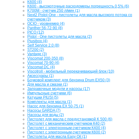
K600 (4)
K600 - высокоточные расходомеры погрешность 0,5% (6)
K700M - счетчик 250 л/мин (1)
Next2 Pistol-One - пистолеты для масла высокого потока со
счетчиком (3)
OCIO - уровнемер (4)
Panther 56-72-90 (8)
PICO (12)
Pistol - One пистолеты для масла (2)
Piusibox (4)
Self Service 2.0 (8)
ST200 (2)
Vantage (3)
Viscomat 200-350 (8)
Viscomat 70-90 (4)
Viscomat DC (4)
Viscotroll - мобильный перекачивающий блок (10)
Аксессуары (1)
Бочковой комплект для бензина Drum EX50 (3)
Для масла и смазки (1)
Заправочные модули и насосы (17)
Импульсные счетчики (6)
Катушки PIUSI (5)
Комплекты для масла (1)
Насос для бензина EX 50-75 (1)
Насосы GARDA (7)
Насосы для воды (2)
Пистолет для масла с предустановкой K 500 (6)
Пистолет с механическим счетчиком К40 (2)
Пистолет с электронным счетчиком К400 (4)
Пистолет с электронным счетчиком К600 (2)
Пистолеты для масла Easy Oil (1)