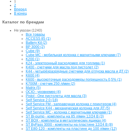
1
2
Вперед
В конец
Каталог по брендам
Не указан (1240)
Все товары
ACCESS 85 (1)
Battery Kit (2)
BP 3000 (2)
Cube (9)
Cube MC - мобильная колонка с магнитными ключами (7)
K200 (1)
K24 - электронный расходомер для топлива (1)
K400 - счетчики для масла под пистолет (2)
K44 - четырёхразрядные счетчики для отпуска масла и ДТ (2)
K600 (4)
K600 - высокоточные расходомеры погрешность 0,5% (1)
K700M - счетчик 250 л/мин (2)
Matrix (5)
OCIO - уровнемер (4)
Pistol - One пистолеты для масла (3)
Self Service 2.0 (18)
Self Service FM - заправочная колонка с принтером (4)
Self Service K44 - механическая колонка для ДТ (5)
Self Service MC - колонка с магнитными ключами (1)
ST Bi-pump - комплекты на 85 л/мин 12/24 В (3)
ST BOX - комплекты в металлических ящиках (4)
ST ByPass 3000 - комплекты на пластине 12/24 В (8)
ST E80-120 - комплекты на пластине до 100 л/мин (12)