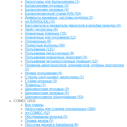
Аксессуары для балансировок (1)
Балансировки грузовые (3)
Балансировки легковые (4)
Балансировочный станки RAV (54)
Домкраты канавные, системы подпора (2)
з/ч RAVAGLIOLI (3)
Кантователи и держатели двигателя и коробки передач (4)
Люфт-детекторы (6)
Ножничные длинные (70)
Ножничные для грузовиков (12)
Плунжерные (9)
Подкатные колонны (49)
Подъёмники (131)
Подъемники двухстоечные (9)
Подъемники ножничные (короткие) (5)
Подъемники четырехстоечные (ровные) (12)
Проверка амортизаторов, спидометров, глубины протектора
(2)
Редкие подъемники (4)
Стенды сход-развал, аксессуары (1)
Стойки опорные (3)
Траверсы (7)
Шиномонтажи грузовые (3)
Шиномонтажи легковые (5)
Шиномонтажное оборудование (53)
COMEC (353)
Все товары
Аксессуары для станков специальных (260)
з/ч COMEC (52)
Обслуживание колодок (5)
Правка дисков (5)
Проточка дисков и барабанов (6)