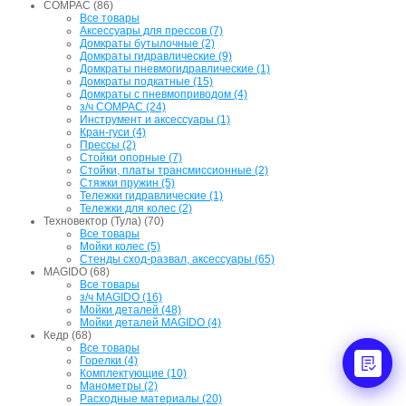
COMPAC (86)
Все товары
Аксессуары для прессов (7)
Домкраты бутылочные (2)
Домкраты гидравлические (9)
Домкраты пневмогидравлические (1)
Домкраты подкатные (15)
Домкраты с пневмоприводом (4)
з/ч COMPAC (24)
Инструмент и аксессуары (1)
Кран-гуси (4)
Прессы (2)
Стойки опорные (7)
Стойки, платы трансмиссионные (2)
Стяжки пружин (5)
Тележки гидравлические (1)
Тележки для колес (2)
Техновектор (Тула) (70)
Все товары
Мойки колес (5)
Стенды сход-развал, аксессуары (65)
MAGIDO (68)
Все товары
з/ч MAGIDO (16)
Мойки деталей (48)
Мойки деталей MAGIDO (4)
Кедр (68)
Все товары
Горелки (4)
Комплектующие (10)
Манометры (2)
Расходные материалы (20)