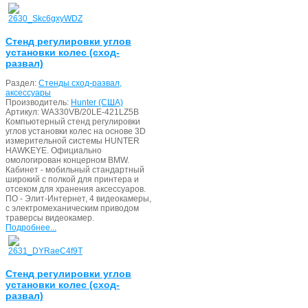
Стенд регулировки углов
установки колес (сход-
развал)
Раздел:
Стенды сход-развал,
аксессуары
Производитель:
Hunter (США)
Артикул:
WA330VB/20LE-421LZ5B
Компьютерный стенд регулировки
углов установки колес на основе 3D
измерительной системы HUNTER
HAWKEYE. Официально
омологирован концерном BMW.
Кабинет - мобильный стандартный
широкий с полкой для принтера и
отсеком для хранения аксессуаров.
ПО - Элит-Интернет, 4 видеокамеры,
с электромеханическим приводом
траверсы видеокамер.
Подробнее...
Стенд регулировки углов
установки колес (сход-
развал)