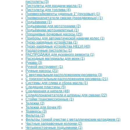
пистолеты (3)
Пистолеты для раздачи масла (1)
Пистолеты для топлива (4)
Пневмогайковерты ударные 1" (грузовые) (1)
Пневмонагнетатели смазки (передвижные) (1)
Подъёмники (1)
Подъемники для мототехники (2)
Подъёмники мотоциклетные (1)
Поршневые бочковые насосы (25)
Приборы для автоматической накачки колес (1)
Пуско-зарядные устройства (1)
Пуско-зарядные устройства HELVI (40)
Раздаточные пистолеты (1)
РАСПРОДАЖА для кузовного ремонта (1)
Расходные материалы для моек (1)
Рукава (3)
Ручной инструмент (1)
Ручные насосы (21)
С вертикальным расположением ресивера (3)
С горизонтальным расположением ресивера (21)
Системы для слива и сбора масла (1)
Следящие пластины (5)
Соединения и нипеля (46)
Солидолонагнетатели и шприцы для смазки (22)
Стойки трансмиссионные (1)
Тележки (2)
Тележки для бочек (6)
Траверсы (3)
Фильтра (2)
Фильтры тонкой очистки с металличекским катриджем (1)
Частные заправочные колонки (2)
Четырехстоечные подъемники (1)