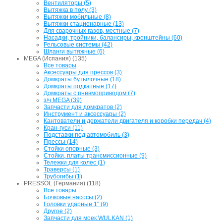
Вентиляторы (5)
Вытяжка в полу (3)
Вытяжки мобильные (8)
Вытяжки стационарные (13)
Для сварочных газов, местные (7)
Насадки, тройники, балансиры, кронштейны (60)
Рельсовые системы (42)
Шланги вытяжные (6)
MEGA (Испания) (135)
Все товары
Аксессуары для прессов (3)
Домкраты бутылочные (18)
Домкраты подкатные (17)
Домкраты с пневмоприводом (7)
з/ч MEGA (39)
Запчасти для домкратов (2)
Инструмент и аксессуары (2)
Кантователи и держатели двигателя и коробки передач (4)
Кран-гуси (11)
Подставки под автомобиль (3)
Прессы (14)
Стойки опорные (3)
Стойки, платы трансмиссионные (9)
Тележки для колес (1)
Траверсы (1)
Трубогибы (1)
PRESSOL (Германия) (118)
Все товары
Бочковые насосы (2)
Головки ударные 1" (9)
Другое (2)
Запчасти для моек WULKAN (1)