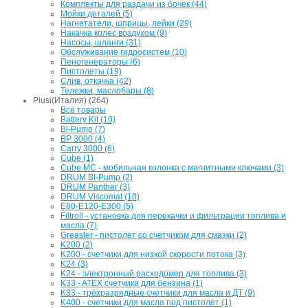
Комплекты для раздачи из бочек (44)
Мойки деталей (5)
Нагнетатели, шприцы, лейки (29)
Накачка колес воздухом (9)
Насосы, шланги (31)
Обслуживание гидросистем (10)
Пеногенераторы (6)
Пистолеты (19)
Слив, откачка (42)
Тележки, маслобары (8)
Piusi(Италия) (264)
Все товары
Battery Kit (10)
Bi-Pump (7)
BP 3000 (4)
Carry 3000 (6)
Cube (1)
Cube MC - мобильная колонка с магнитными ключами (3)
DRUM BI-Pump (2)
DRUM Panther (3)
DRUM Viscomat (10)
E80-E120-E300 (5)
Filtroll - установка для перекачки и фильтрации топлива и
масла (7)
Greaster - пистолет со счетчиком для смазки (2)
K200 (2)
K200 - счетчики для низкой скорости потока (3)
K24 (3)
K24 - электронный расходомер для топлива (3)
K33 - ATEX счетчики для бензина (1)
K33 - трёхразрядные счетчики для масла и ДТ (9)
K400 - счетчики для масла под пистолет (1)