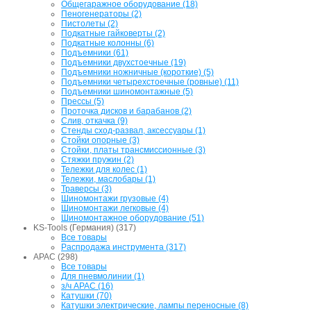
Общегаражное оборудование (18)
Пеногенераторы (2)
Пистолеты (2)
Подкатные гайковерты (2)
Подкатные колонны (6)
Подъемники (61)
Подъемники двухстоечные (19)
Подъемники ножничные (короткие) (5)
Подъемники четырехстоечные (ровные) (11)
Подъемники шиномонтажные (5)
Прессы (5)
Проточка дисков и барабанов (2)
Слив, откачка (9)
Стенды сход-развал, аксессуары (1)
Стойки опорные (3)
Стойки, платы трансмиссионные (3)
Стяжки пружин (2)
Тележки для колес (1)
Тележки, маслобары (1)
Траверсы (3)
Шиномонтажи грузовые (4)
Шиномонтажи легковые (4)
Шиномонтажное оборудование (51)
KS-Tools (Германия) (317)
Все товары
Распродажа инструмента (317)
APAC (298)
Все товары
Для пневмолинии (1)
з/ч APAC (16)
Катушки (70)
Катушки электрические, лампы переносные (8)