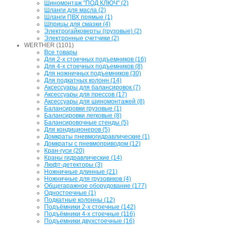
Шиномонтаж "ПОД КЛЮЧ" (2)
Шланги для масла (2)
Шланги ПВХ прямые (1)
Шприцы для смазки (4)
Электрогайковерты (грузовые) (2)
Электронные счетчики (2)
WERTHER (1101)
Все товары
Для 2-х стоечных подъемников (16)
Для 4-х стоечных подъемников (8)
Для ножничных подъемников (30)
Для подкатных колонн (14)
Аксессуары для балансировок (7)
Аксессуары для прессов (17)
Аксессуары для шиномонтажей (8)
Балансировки грузовые (1)
Балансировки легковые (8)
Балансировочные стенды (5)
Для кондиционеров (5)
Домкраты пневмогидравлические (1)
Домкраты с пневмоприводом (12)
Кран-гуси (20)
Краны гидравлические (14)
Люфт-детекторы (3)
Ножничные длинные (21)
Ножничные для грузовиков (4)
Общегаражное оборудование (177)
Одностоечные (1)
Подкатные колонны (12)
Подъёмники 2-х стоечные (142)
Подъёмники 4-х стоечные (116)
Подъемники двухстоечные (16)