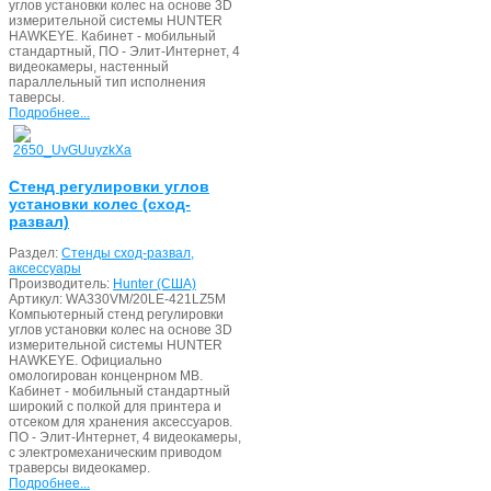
углов установки колес на основе 3D
измерительной системы HUNTER
HAWKEYE. Кабинет - мобильный
стандартный, ПО - Элит-Интернет, 4
видеокамеры, настенный
параллельный тип исполнения
таверсы.
Подробнее...
Стенд регулировки углов
установки колес (сход-
развал)
Раздел:
Стенды сход-развал,
аксессуары
Производитель:
Hunter (США)
Артикул:
WA330VM/20LE-421LZ5M
Компьютерный стенд регулировки
углов установки колес на основе 3D
измерительной системы HUNTER
HAWKEYE. Официально
омологирован конценрном MB.
Кабинет - мобильный стандартный
широкий с полкой для принтера и
отсеком для хранения аксессуаров.
ПО - Элит-Интернет, 4 видеокамеры,
с электромеханическим приводом
траверсы видеокамер.
Подробнее...