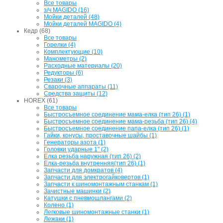
Все товары
з/ч MAGIDO (16)
Мойки деталей (48)
Мойки деталей MAGIDO (4)
Кедр (68)
Все товары
Горелки (4)
Комплектующие (10)
Манометры (2)
Расходные материалы (20)
Редукторы (6)
Резаки (3)
Сварочные аппараты (11)
Средства защиты (12)
HOREX (61)
Все товары
Быстросъемное соединение мама-елка (тип 26) (1)
Быстросъемное соединение мама-резьба (тип 26) (4)
Быстросъемное соединение папа-елка (тип 26) (1)
Гайки, конусы, проставочные шайбы (1)
Генераторы азота (1)
Головки ударные 1" (2)
Елка резьба наружная (тип 26) (2)
Елка-резьба внутренняя(тип 26) (1)
Запчасти для домкратов (4)
Запчасти для электрогайковертов (1)
Запчасти к шиномонтажным станкам (1)
Зачистные машинки (2)
Катушки с пневмошлангами (2)
Колено (1)
Легковые шиномонтажные станки (1)
Лежаки (1)