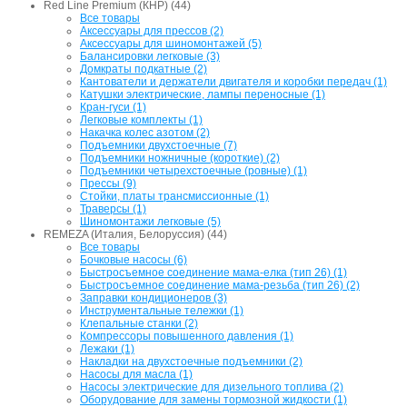
Red Line Premium (КНР) (44)
Все товары
Аксессуары для прессов (2)
Аксессуары для шиномонтажей (5)
Балансировки легковые (3)
Домкраты подкатные (2)
Кантователи и держатели двигателя и коробки передач (1)
Катушки электрические, лампы переносные (1)
Кран-гуси (1)
Легковые комплекты (1)
Накачка колес азотом (2)
Подъемники двухстоечные (7)
Подъемники ножничные (короткие) (2)
Подъемники четырехстоечные (ровные) (1)
Прессы (9)
Стойки, платы трансмиссионные (1)
Траверсы (1)
Шиномонтажи легковые (5)
REMEZA (Италия, Белоруссия) (44)
Все товары
Бочковые насосы (6)
Быстросъемное соединение мама-елка (тип 26) (1)
Быстросъемное соединение мама-резьба (тип 26) (2)
Заправки кондиционеров (3)
Инструментальные тележки (1)
Клепальные станки (2)
Компрессоры повышенного давления (1)
Лежаки (1)
Накладки на двухстоечные подъемники (2)
Насосы для масла (1)
Насосы электрические для дизельного топлива (2)
Оборудование для замены тормозной жидкости (1)