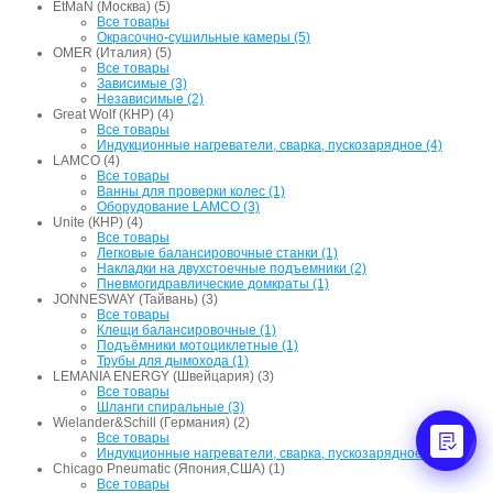
EtMaN (Москва) (5)
Все товары
Окрасочно-сушильные камеры (5)
OMER (Италия) (5)
Все товары
Зависимые (3)
Независимые (2)
Great Wolf (КНР) (4)
Все товары
Индукционные нагреватели, сварка, пускозарядное (4)
LAMCO (4)
Все товары
Ванны для проверки колес (1)
Оборудование LAMCO (3)
Unite (КНР) (4)
Все товары
Легковые балансировочные станки (1)
Накладки на двухстоечные подъемники (2)
Пневмогидравлические домкраты (1)
JONNESWAY (Тайвань) (3)
Все товары
Клещи балансировочные (1)
Подъёмники мотоциклетные (1)
Трубы для дымохода (1)
LEMANIA ENERGY (Швейцария) (3)
Все товары
Шланги спиральные (3)
Wielander&Schill (Германия) (2)
Все товары
Индукционные нагреватели, сварка, пускозарядное (2)
Chicago Pneumatic (Япония,США) (1)
Все товары