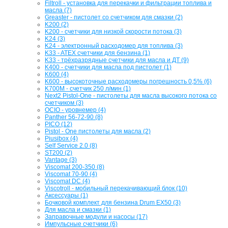
Filtroll - установка для перекачки и фильтрации топлива и
масла (7)
Greaster - пистолет со счетчиком для смазки (2)
K200 (2)
K200 - счетчики для низкой скорости потока (3)
K24 (3)
K24 - электронный расходомер для топлива (3)
K33 - ATEX счетчики для бензина (1)
K33 - трёхразрядные счетчики для масла и ДТ (9)
K400 - счетчики для масла под пистолет (1)
K600 (4)
K600 - высокоточные расходомеры погрешность 0,5% (6)
K700M - счетчик 250 л/мин (1)
Next2 Pistol-One - пистолеты для масла высокого потока со
счетчиком (3)
OCIO - уровнемер (4)
Panther 56-72-90 (8)
PICO (12)
Pistol - One пистолеты для масла (2)
Piusibox (4)
Self Service 2.0 (8)
ST200 (2)
Vantage (3)
Viscomat 200-350 (8)
Viscomat 70-90 (4)
Viscomat DC (4)
Viscotroll - мобильный перекачивающий блок (10)
Аксессуары (1)
Бочковой комплект для бензина Drum EX50 (3)
Для масла и смазки (1)
Заправочные модули и насосы (17)
Импульсные счетчики (6)