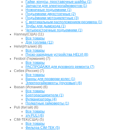
Гайки, конусы, проставочные шайбы (1)
Запчасти для электрогайковертов (1)
Ножничные подъемники (1)
Подъемники двухстоечные (2)
Подъёмники мотоциклетные (3)
С вертикальным расположением ресивера (1)
Трубы для дымохода (1)
Четырехстоечные подъемники (1)
Hannay(США) (11)
Все товары
Для топлива (11)
Helvi(Италия) (8)
Все товары
Пуско-зарядные устройства HELVI (8)
Festool (Германия) (7)
Все товары
РАСПРОДАЖА для кузовного ремонта (7)
Сибек (Россия) (7)
Все товары
Ванны для проверки колес (1)
Электрогайковерты (грузовые) (6)
Ibasan (Испания) (6)
Все товары
Борторасширители (1)
Вулканизаторы (4)
Подкатные гайковерты (1)
Puli (Китай) (6)
Все товары
з/ч PULI (6)
CIM-TEK(США) (5)
Все товары
Фильтра CIM-TEK (5)