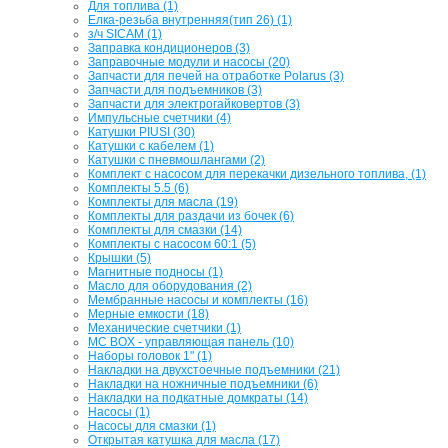
Для топлива (1)
Елка-резьба внутренняя(тип 26) (1)
з/ч SICAM (1)
Заправка кондиционеров (3)
Заправочные модули и насосы (20)
Запчасти для печей на отработке Polarus (3)
Запчасти для подъемников (3)
Запчасти для электрогайковертов (3)
Импульсные счетчики (4)
Катушки PIUSI (30)
Катушки с кабелем (1)
Катушки с пневмошлангами (2)
Комплект с насосом для перекачки дизельного топлива, (1)
Комплекты 5.5 (6)
Комплекты для масла (19)
Комплекты для раздачи из бочек (6)
Комплекты для смазки (14)
Комплекты с насосом 60:1 (5)
Крышки (5)
Магнитные подносы (1)
Масло для оборудования (2)
Мембранные насосы и комплекты (16)
Мерные емкости (18)
Механические счетчики (1)
МС BOX - управляющая панель (10)
Наборы головок 1" (1)
Накладки на двухстоечные подъемники (21)
Накладки на ножничные подъемники (6)
Накладки на подкатные домкраты (14)
Насосы (1)
Насосы для смазки (1)
Открытая катушка для масла (17)