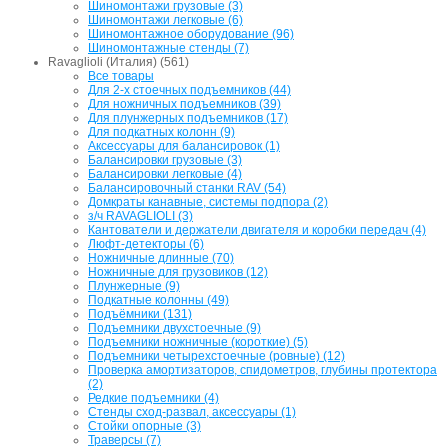
Шиномонтажи грузовые (3)
Шиномонтажи легковые (6)
Шиномонтажное оборудование (96)
Шиномонтажные стенды (7)
Ravaglioli (Италия) (561)
Все товары
Для 2-х стоечных подъемников (44)
Для ножничных подъемников (39)
Для плунжерных подъемников (17)
Для подкатных колонн (9)
Аксессуары для балансировок (1)
Балансировки грузовые (3)
Балансировки легковые (4)
Балансировочный станки RAV (54)
Домкраты канавные, системы подпора (2)
з/ч RAVAGLIOLI (3)
Кантователи и держатели двигателя и коробки передач (4)
Люфт-детекторы (6)
Ножничные длинные (70)
Ножничные для грузовиков (12)
Плунжерные (9)
Подкатные колонны (49)
Подъёмники (131)
Подъемники двухстоечные (9)
Подъемники ножничные (короткие) (5)
Подъемники четырехстоечные (ровные) (12)
Проверка амортизаторов, спидометров, глубины протектора
(2)
Редкие подъемники (4)
Стенды сход-развал, аксессуары (1)
Стойки опорные (3)
Траверсы (7)