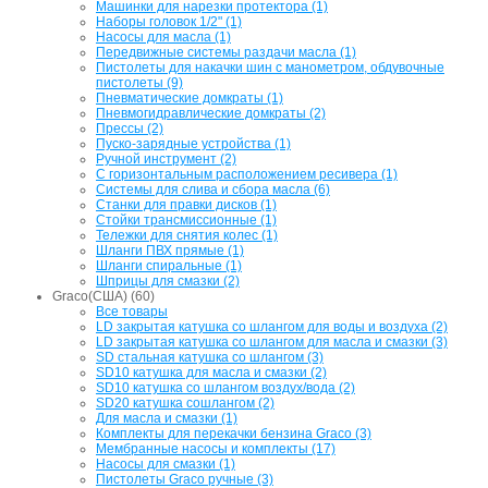
Машинки для нарезки протектора (1)
Наборы головок 1/2" (1)
Насосы для масла (1)
Передвижные системы раздачи масла (1)
Пистолеты для накачки шин с манометром, обдувочные
пистолеты (9)
Пневматические домкраты (1)
Пневмогидравлические домкраты (2)
Прессы (2)
Пуско-зарядные устройства (1)
Ручной инструмент (2)
С горизонтальным расположением ресивера (1)
Системы для слива и сбора масла (6)
Станки для правки дисков (1)
Стойки трансмиссионные (1)
Тележки для снятия колес (1)
Шланги ПВХ прямые (1)
Шланги спиральные (1)
Шприцы для смазки (2)
Graco(США) (60)
Все товары
LD закрытая катушка со шлангом для воды и воздуха (2)
LD закрытая катушка со шлангом для масла и смазки (3)
SD стальная катушка со шлангом (3)
SD10 катушка для масла и смазки (2)
SD10 катушка со шлангом воздух/вода (2)
SD20 катушка сошлангом (2)
Для масла и смазки (1)
Комплекты для перекачки бензина Graco (3)
Мембранные насосы и комплекты (17)
Насосы для смазки (1)
Пистолеты Graco ручные (3)