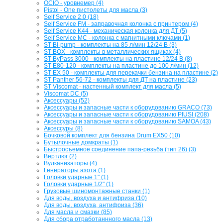
OCIO - уровнемер (4)
Pistol - One пистолеты для масла (3)
Self Service 2.0 (18)
Self Service FM - заправочная колонка с принтером (4)
Self Service K44 - механическая колонка для ДТ (5)
Self Service MC - колонка с магнитными ключами (1)
ST Bi-pump - комплекты на 85 л/мин 12/24 В (3)
ST BOX - комплекты в металлических ящиках (4)
ST ByPass 3000 - комплекты на пластине 12/24 В (8)
ST E80-120 - комплекты на пластине до 100 л/мин (12)
ST EX 50 - комплекты для перекачки бензина на пластине (2)
ST Panther 56-72 - комплекты для ДТ на пластине (23)
ST Viscomat - настенный комплект для масла (5)
Viscomat DC (5)
Аксессуары (52)
Аксессуары и запасные части к оборудованию GRACO (73)
Аксессуары и запасные части к оборудованию PIUSI (208)
Аксессуары и запасные части к оборудованию SAMOA (43)
Аксессуры (8)
Бочковой комплект для бензина Drum EX50 (10)
Бутылочные домкраты (1)
Быстросъемное соединение папа-резьба (тип 26) (3)
Вертлюг (2)
Вулканизаторы (4)
Генераторы азота (1)
Головки ударные 1" (1)
Головки ударные 1/2" (1)
Грузовые шиномонтажные станки (1)
Для воды, воздуха и антифриза (10)
Для воды, воздуха, антифриза (36)
Для масла и смазки (85)
Для сбора отработаннного масла (13)