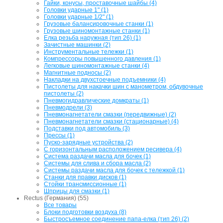
Гайки, конусы, проставочные шайбы (4)
Головки ударные 1" (1)
Головки ударные 1/2" (1)
Грузовые балансировочные станки (1)
Грузовые шиномонтажные станки (1)
Елка резьба наружная (тип 26) (1)
Зачистные машинки (2)
Инструментальные тележки (1)
Компрессоры повышенного давления (1)
Легковые шиномонтажные станки (4)
Магнитные подносы (2)
Накладки на двухстоечные подъемники (4)
Пистолеты для накачки шин с манометром, обдувочные
пистолеты (2)
Пневмогидравлические домкраты (1)
Пневмодрели (3)
Пневмонагнетатели смазки (передвижные) (2)
Пневмонагнетатели смазки (стационарные) (4)
Подставки под автомобиль (3)
Прессы (1)
Пуско-зарядные устройства (2)
С горизонтальным расположением ресивера (4)
Система раздачи масла для бочек (1)
Системы для слива и сбора масла (2)
Системы раздачи масла для бочек с тележкой (1)
Станки для правки дисков (1)
Стойки трансмиссионные (1)
Шприцы для смазки (1)
Rectus (Германия) (55)
Все товары
Блоки подготовки воздуха (8)
Быстросъемное соединение папа-елка (тип 26) (2)