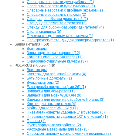
Слесарные верстаки двухтумбовые (1)
Слесарные верстаки однотумбовые (1)
Слесарные верстаки с двойным экраном (1)
Слесарные верстаки с тисками (2)
Стенды для обкатки двигателей (1)
Стенды для ремонта агрегатов (2)
Стенды для сборки-разборки двигателей (4)
Столы сварщика (5)
Тележки с подъемным механизмом (1)
Электрические стенды для проверки агрегатов (1)
Saima (Италия) (50)
Все товары
Зоны подготовки к окраске (12)
Комнаты смешивания красок (1)
Окрасочно-сушильные камеры (37)
POLARUS (Россия) (49)
Все товары
Бустеры для взрывной накачки (4)
Бутылочные домкраты (1)
Вулканизаторы (2)
Елка резьба наружная (тип 26) (1)
Запчасти для домкратов (1)
Запчасти для моек WULKAN (9)
Запчасти для печей на отработке Polarus (3)
Клетки для накачки колес (4)
Мойки для колес WULKAN (7)
Пневмогайковерты ударные 1" (грузовые) (5)
Пневмогайковерты ударные 1/2" (легковые) (1)
Прессы (1)
Пуско-зарядные устройства (2)
Расходные материалы для моек (5)
С горизонтальным расположением ресивера (2)