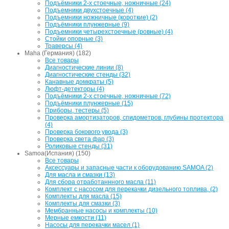
Подъёмники 2-х стоечные, ножничные (24)
Подъемники двухстоечные (4)
Подъемники ножничные (короткие) (2)
Подъёмники плунжерные (9)
Подъемники четырехстоечные (ровные) (4)
Стойки опорные (3)
Траверсы (4)
Maha (Германия) (182)
Все товары
Диагностические линии (8)
Диагностические стенды (32)
Канавные домкраты (5)
Люфт-детекторы (4)
Подъёмники 2-х стоечные, ножничные (72)
Подъёмники плунжерные (15)
Приборы, тестеры (5)
Проверка амортизаторов, спидометров, глубины протектора
(4)
Проверка бокового увода (3)
Проверка света фар (3)
Роликовые стенды (31)
Samoa(Испания) (150)
Все товары
Аксессуары и запасные части к оборудованию SAMOA (2)
Для масла и смазки (13)
Для сбора отработаннного масла (11)
Комплект с насосом для перекачки дизельного топлива, (2)
Комплекты для масла (15)
Комплекты для смазки (3)
Мембранные насосы и комплекты (10)
Мерные емкости (11)
Насосы для перекачки масел (1)