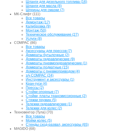
Шланги для дизельного топлива (16)
Шланги для масла (8)
Шприцы для смазки (7)
МК-Слифт (111)
Все товары
Демонтаж (17)
Калибровка (9)
Монтаж (50)
Техническое обслуживание (27)
Услуги (8)
COMPAC (86)
Все товары
Аксессуары для прессов (7)
Домкраты бутылочные (2)
Домкраты гидравлические (9)
Домкраты пневмогидравлические (1)
Домкраты подкатные (15)
Домкраты с пневмоприводом (4)
з/ч COMPAC (24)
Инструмент и аксессуары (1)
Кран-гуси (4)
Прессы (2)
Стойки опорные (7)
Стойки, платы трансмиссионные (2)
Стяжки пружин (5)
Тележки гидравлические (1)
Тележки для колес (2)
Техновектор (Тула) (70)
Все товары
Мойки колес (5)
Стенды сход-развал, аксессуары (65)
MAGIDO (68)