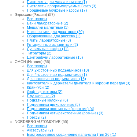
Пистолеты для масла и смазки (1)
Пистолеты программируемые Graco (3)
Поршневые бочковые насосы (17)
Экросхим (Россия) (57)
Все товары
Бани лабораторные (2)
Мешалки магнитные (1)
Наконечники для дозаторов (20)
Оборудование для рассева (1)
Плиты лабораторные (3)
Ротационные испарители (2)
Сушильные шкафы (11)
Титраторы (2)
Центрифуги лабораторные (15)
OMCN (Италия) (56)
Все товары
Для 2-х стоечных подъемников (10)
Для 4-х стоечных подъемников (1)
Для ножничных подъемников (16)
Кантователи и держатели двигателя и коробки передач (3)
Кран-гуси (2)
Люфт-детекторы (2)
Плунжерные (2)
Подкатные колонны (6)
Подъемники двухстоечные (5)
Подъемники ножничные (короткие) (4)
Подъемники четырехстоечные (ровные) (3)
Прессы (2)
NORDBERG AUTOMOTIVE (55)
Все товары
Аксессуары (2)
Быстросъемное соединение папа-елка (тип 26) (1)