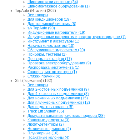
Шиномонтажи легковые (34)
Шиномонтажное оборудование (1)
TopAuto (Италия) (202)
Все товары
Для кондиционеров (19)
Для топливной системы (8)
з/ч TopAuto (90)
Индукционные нагреватели (19)
Индукционные нагреватели, сварка, пускозарядное (1)
Инструмент и аксессуары (1)
Накачка колес азотом (10)
Обслуживание гидросистем (20)
Приборы, тестеры (2)
Проверка света фар (17)
Проверка электрооборудования (9)
Распродажа инструмента (1)
Сканеры, мотортестеры (1)
Стяжки пружин (4)
Slift (Германия) (192)
Все товары
Для 2-х стоечных подъемников (9)
Для 4-х стоечных подъемников (8)
Для ножничных подъемников (15)
Для плунжерных подъемников (12)
Для подкатных колонн (5)
Truck Lift System (36)
Домкраты канавные, системы подпора (28)
Канавные домкраты (3)
Люфт-детекторы (2)
Ножничные длинные (4)
Плунжерные (16)
Подкатные колонны (4)