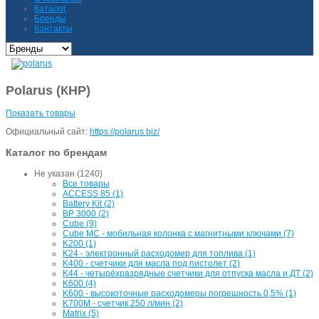
Каталог
Бренды
Контакты
Polarus (КНР)
Показать товары
Официальный сайт:
https://polarus.biz/
Каталог по брендам
Не указан (1240)
Все товары
ACCESS 85 (1)
Battery Kit (2)
BP 3000 (2)
Cube (9)
Cube MC - мобильная колонка с магнитными ключами (7)
K200 (1)
K24 - электронный расходомер для топлива (1)
K400 - счетчики для масла под пистолет (2)
K44 - четырёхразрядные счетчики для отпуска масла и ДТ (2)
K600 (4)
K600 - высокоточные расходомеры погрешность 0,5% (1)
K700M - счетчик 250 л/мин (2)
Matrix (5)