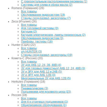
С горизонтальным расположением ресивера (1)
Системы для слива и сбора масла (2)
Romess (Германия) (26)
Все товары
Обслуживание гидросистем (19)
Стенды сход-развал, аксессуары (7)
Zeca (Италия) (26)
Все товары
Для топливной системы (3)
Катушки (2)
Катушки электрические, лампы переносные (2)
Обслуживание гидросистем (3)
Приборы, тестеры (16)
Hunter (США) (22)
Все товары
з/ч HUNTER (3)
Стенды сход-развал, аксессуары (19)
Комета-С (Россия) (20)
Все товары
ЗУ для АКБ 12, 24, 36, 48В (4)
ЗУ для тяговых (емкостных) АКБ 12, 24, 48В (3)
ЗУ и ЗРУ для АКБ 12 и 24В (5)
ЗУ и ЗРУ для АКБ 12В (3)
Многоканальные ЗУ для АКБ 12В (5)
Herkules (Германия) (18)
Все товары
Пневматические (3)
Подъемники для кузовного цеха (15)
Россия (18)
Все товары
Для 4-х стоечных подъемников (1)
Общегаражное оборудование (1)