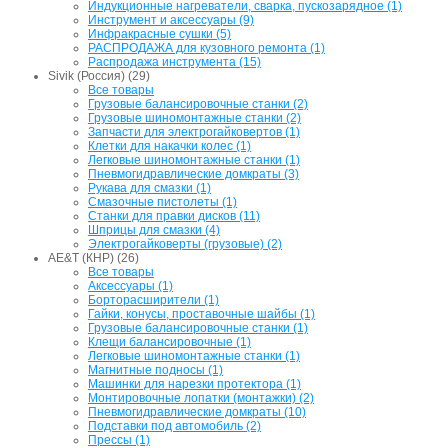
Индукционные нагреватели, сварка, пускозарядное (1)
Инструмент и аксессуары (9)
Инфракрасные сушки (5)
РАСПРОДАЖА для кузовного ремонта (1)
Распродажа инструмента (15)
Sivik (Россия) (29)
Все товары
Грузовые балансировочные станки (2)
Грузовые шиномонтажные станки (2)
Запчасти для электрогайковертов (1)
Клетки для накачки колес (1)
Легковые шиномонтажные станки (1)
Пневмогидравлические домкраты (3)
Рукава для смазки (1)
Смазочные пистолеты (1)
Станки для правки дисков (11)
Шприцы для смазки (4)
Электрогайковерты (грузовые) (2)
AE&T (КНР) (26)
Все товары
Аксессуары (1)
Борторасширители (1)
Гайки, конусы, проставочные шайбы (1)
Грузовые балансировочные станки (1)
Клещи балансировочные (1)
Легковые шиномонтажные станки (1)
Магнитные подносы (1)
Машинки для нарезки протектора (1)
Монтировочные лопатки (монтажки) (2)
Пневмогидравлические домкраты (10)
Подставки под автомобиль (2)
Прессы (1)