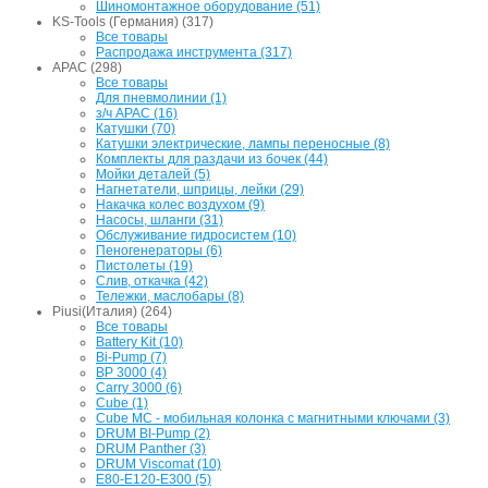
Шиномонтажное оборудование (51)
KS-Tools (Германия) (317)
Все товары
Распродажа инструмента (317)
APAC (298)
Все товары
Для пневмолинии (1)
з/ч APAC (16)
Катушки (70)
Катушки электрические, лампы переносные (8)
Комплекты для раздачи из бочек (44)
Мойки деталей (5)
Нагнетатели, шприцы, лейки (29)
Накачка колес воздухом (9)
Насосы, шланги (31)
Обслуживание гидросистем (10)
Пеногенераторы (6)
Пистолеты (19)
Слив, откачка (42)
Тележки, маслобары (8)
Piusi(Италия) (264)
Все товары
Battery Kit (10)
Bi-Pump (7)
BP 3000 (4)
Carry 3000 (6)
Cube (1)
Cube MC - мобильная колонка с магнитными ключами (3)
DRUM BI-Pump (2)
DRUM Panther (3)
DRUM Viscomat (10)
E80-E120-E300 (5)