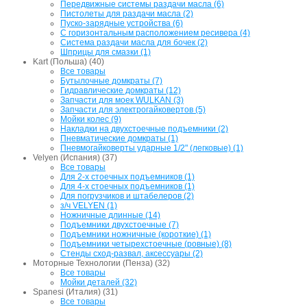
Передвижные системы раздачи масла (6)
Пистолеты для раздачи масла (2)
Пуско-зарядные устройства (6)
С горизонтальным расположением ресивера (4)
Система раздачи масла для бочек (2)
Шприцы для смазки (1)
Kart (Польша) (40)
Все товары
Бутылочные домкраты (7)
Гидравлические домкраты (12)
Запчасти для моек WULKAN (3)
Запчасти для электрогайковертов (5)
Мойки колес (9)
Накладки на двухстоечные подъемники (2)
Пневматические домкраты (1)
Пневмогайковерты ударные 1/2" (легковые) (1)
Velyen (Испания) (37)
Все товары
Для 2-х стоечных подъемников (1)
Для 4-х стоечных подъемников (1)
Для погрузчиков и штабелеров (2)
з/ч VELYEN (1)
Ножничные длинные (14)
Подъемники двухстоечные (7)
Подъемники ножничные (короткие) (1)
Подъемники четырехстоечные (ровные) (8)
Стенды сход-развал, аксессуары (2)
Моторные Технологии (Пенза) (32)
Все товары
Мойки деталей (32)
Spanesi (Италия) (31)
Все товары