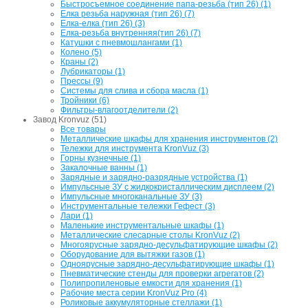
Быстросъемное соединение папа-резьба (тип 26) (1)
Елка резьба наружная (тип 26) (7)
Елка-елка (тип 26) (3)
Елка-резьба внутренняя(тип 26) (7)
Катушки с пневмошлангами (1)
Колено (5)
Краны (2)
Лубрикаторы (1)
Прессы (9)
Системы для слива и сбора масла (1)
Тройники (6)
Фильтры-влагоотделители (2)
Завод Kronvuz (51)
Все товары
Металлические шкафы для хранения инструментов (2)
Тележки для инструмента KronVuz (3)
Горны кузнечные (1)
Закалочные ванны (1)
Зарядные и зарядно-разрядные устройства (1)
Импульсные ЗУ с жидкокристаллическим дисплеем (2)
Импульсные многоканальные ЗУ (3)
Инструментальные тележки Гефест (3)
Лари (1)
Маленькие инструментальные шкафы (1)
Металлические слесарные столы KronVuz (2)
Многоярусные зарядно-десульфатирующие шкафы (2)
Оборудование для вытяжки газов (1)
Одноярусные зарядно-десульфатирующие шкафы (1)
Пневматические стенды для проверки агрегатов (2)
Полипропиленовые емкости для хранения (1)
Рабочие места серии KronVuz Pro (4)
Роликовые аккумуляторные стеллажи (1)