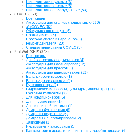
Шиномонтажи грузовые (3)
Шиномонтажи легковые (5)
Шиномонтажное оборудование (53)
COMEC (353)
Все товары
Аксессуары для станков специальных (260)
з/ч COMEC (52)
Обслуживание колодок (5)
Правка дисков (5)
Проточка дисков и барабанов (6)
Ремонт двигателя (20)
Специальные станки COMEC (5)
KraftWell (КНР) (348)
Все товары
Для 2-х стоечных подъемников (4)
Аксессуары для балансировок (12)
Аксессуары для прессов (1)
Аксессуары для шиномонтажей (12)
Балансировки грузовые (1)
Балансировки легковые (4)
Вулканизаторы (3)
Гидравлические насосы, цилиндры, манометры (17)
Грузовые комплекты (3)
Для кондиционеров (5)
Для пневмолинии (1)
Для топливной системы (1)
Домкраты бутылочные (8)
Домкраты подкатные (6)
Домкраты с пневмоприводом (2)
Зависимые (2)
Инструмент и аксессуары (5)
Кантователи и держатели двигателя и коробки передач (6)