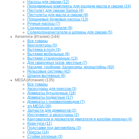
Насосы для смазки (12)
Передвижные комплекты для раздачи масла и смазки (24)
Пистолет для смазки Samoa (4)
Пистолеты для масла и смазки (8)
Поршневые бочковые насосы (13)
Ручные насосы (7)
Соединения и нипеля (9)
Солидолонагнетатели и шприцы для смазки (5)
Aerservice (Италия) (144)
Все товары
Вентиляторы (5)
Вытяжка в полу (3)
Вытяжки мобильные (8)
Вытяжки стационарные (13)
Для сварочных газов, местные (7)
Насадки, тройники, балансиры, кронштейны (60)
Рельсовые системы (42)
Шланги вытяжные (6)
MEGA (Испания) (135)
Все товары
Аксессуары для прессов (3)
Домкраты бутылочные (18)
Домкраты подкатные (17)
Домкраты с пневмоприводом (7)
з/ч MEGA (39)
Запчасти для домкратов (2)
Инструмент и аксессуары (2)
Кантователи и держатели двигателя и коробки передач (4)
Кран-гуси (11)
Подставки под автомобиль (3)
Прессы (14)
Стойки опорные (3)