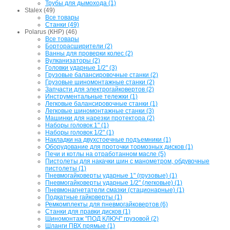
Трубы для дымохода (1)
Stalex (49)
Все товары
Станки (49)
Polarus (КНР) (46)
Все товары
Борторасширители (2)
Ванны для проверки колес (2)
Вулканизаторы (2)
Головки ударные 1/2" (3)
Грузовые балансировочные станки (2)
Грузовые шиномонтажные станки (2)
Запчасти для электрогайковертов (2)
Инструментальные тележки (1)
Легковые балансировочные станки (1)
Легковые шиномонтажные станки (3)
Машинки для нарезки протектора (2)
Наборы головок 1" (1)
Наборы головок 1/2" (1)
Накладки на двухстоечные подъемники (1)
Оборудование для проточки тормозных дисков (1)
Печи и котлы на отработанном масле (5)
Пистолеты для накачки шин с манометром, обдувочные
пистолеты (1)
Пневмогайковерты ударные 1" (грузовые) (1)
Пневмогайковерты ударные 1/2" (легковые) (1)
Пневмонагнетатели смазки (стационарные) (1)
Подкатные гайковерты (1)
Ремкомплекты для пневмогайковертов (6)
Станки для правки дисков (1)
Шиномонтаж "ПОД КЛЮЧ" грузовой (2)
Шланги ПВХ прямые (1)