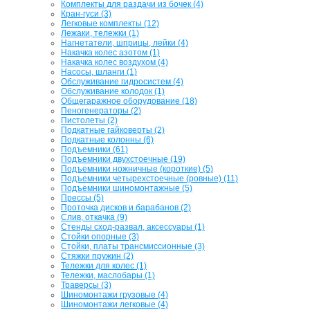
Комплекты для раздачи из бочек (4)
Кран-гуси (3)
Легковые комплекты (12)
Лежаки, тележки (1)
Нагнетатели, шприцы, лейки (4)
Накачка колес азотом (1)
Накачка колес воздухом (4)
Насосы, шланги (1)
Обслуживание гидросистем (4)
Обслуживание колодок (1)
Общегаражное оборудование (18)
Пеногенераторы (2)
Пистолеты (2)
Подкатные гайковерты (2)
Подкатные колонны (6)
Подъемники (61)
Подъемники двухстоечные (19)
Подъемники ножничные (короткие) (5)
Подъемники четырехстоечные (ровные) (11)
Подъемники шиномонтажные (5)
Прессы (5)
Проточка дисков и барабанов (2)
Слив, откачка (9)
Стенды сход-развал, аксессуары (1)
Стойки опорные (3)
Стойки, платы трансмиссионные (3)
Стяжки пружин (2)
Тележки для колес (1)
Тележки, маслобары (1)
Траверсы (3)
Шиномонтажи грузовые (4)
Шиномонтажи легковые (4)