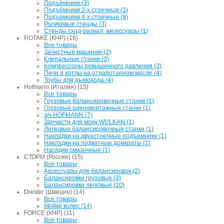
Подъёмники (3)
Подъёмники 2-х стоечные (1)
Подъёмники 4-х стоечные (8)
Роликовые стенды (3)
Стенды сход-развал, аксессуары (1)
ROTAKE (КНР) (16)
Все товары
Зачистные машинки (2)
Клепальные станки (3)
Компрессоры повышенного давления (3)
Печи и котлы на отработанном масле (4)
Трубы для дымохода (4)
Hofmann (Италия) (15)
Все товары
Грузовые балансировочные станки (1)
Грузовые шиномонтажные станки (1)
з/ч HOFMANN (7)
Запчасти для моек WULKAN (1)
Легковые балансировочные станки (1)
Накладки на двухстоечные подъемники (1)
Накладки на подкатные домкраты (2)
Насадки смазочные (1)
СТОРМ (Россия) (15)
Все товары
Аксессуары для балансировок (2)
Балансировки грузовые (3)
Балансировки легковые (10)
Drester (Швеция) (14)
Все товары
Мойки колес (14)
FORCE (КНР) (11)
Все товары