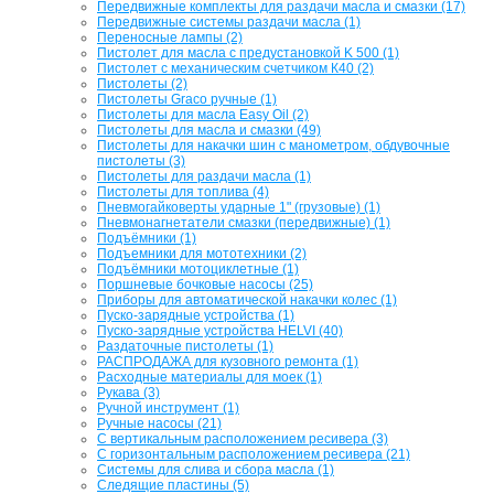
Передвижные комплекты для раздачи масла и смазки (17)
Передвижные системы раздачи масла (1)
Переносные лампы (2)
Пистолет для масла с предустановкой K 500 (1)
Пистолет с механическим счетчиком К40 (2)
Пистолеты (2)
Пистолеты Graco ручные (1)
Пистолеты для масла Easy Oil (2)
Пистолеты для масла и смазки (49)
Пистолеты для накачки шин с манометром, обдувочные
пистолеты (3)
Пистолеты для раздачи масла (1)
Пистолеты для топлива (4)
Пневмогайковерты ударные 1" (грузовые) (1)
Пневмонагнетатели смазки (передвижные) (1)
Подъёмники (1)
Подъемники для мототехники (2)
Подъёмники мотоциклетные (1)
Поршневые бочковые насосы (25)
Приборы для автоматической накачки колес (1)
Пуско-зарядные устройства (1)
Пуско-зарядные устройства HELVI (40)
Раздаточные пистолеты (1)
РАСПРОДАЖА для кузовного ремонта (1)
Расходные материалы для моек (1)
Рукава (3)
Ручной инструмент (1)
Ручные насосы (21)
С вертикальным расположением ресивера (3)
С горизонтальным расположением ресивера (21)
Системы для слива и сбора масла (1)
Следящие пластины (5)