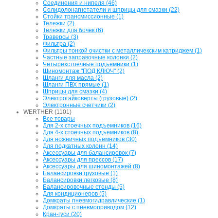
Соединения и нипеля (46)
Солидолонагнетатели и шприцы для смазки (22)
Стойки трансмиссионные (1)
Тележки (2)
Тележки для бочек (6)
Траверсы (3)
Фильтра (2)
Фильтры тонкой очистки с металличекским катриджем (1)
Частные заправочные колонки (2)
Четырехстоечные подъемники (1)
Шиномонтаж "ПОД КЛЮЧ" (2)
Шланги для масла (2)
Шланги ПВХ прямые (1)
Шприцы для смазки (4)
Электрогайковерты (грузовые) (2)
Электронные счетчики (2)
WERTHER (1101)
Все товары
Для 2-х стоечных подъемников (16)
Для 4-х стоечных подъемников (8)
Для ножничных подъемников (30)
Для подкатных колонн (14)
Аксессуары для балансировок (7)
Аксессуары для прессов (17)
Аксессуары для шиномонтажей (8)
Балансировки грузовые (1)
Балансировки легковые (8)
Балансировочные стенды (5)
Для кондиционеров (5)
Домкраты пневмогидравлические (1)
Домкраты с пневмоприводом (12)
Кран-гуси (20)