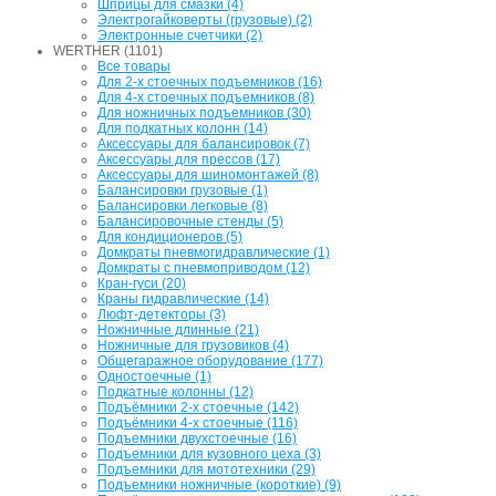
Шприцы для смазки (4)
Электрогайковерты (грузовые) (2)
Электронные счетчики (2)
WERTHER (1101)
Все товары
Для 2-х стоечных подъемников (16)
Для 4-х стоечных подъемников (8)
Для ножничных подъемников (30)
Для подкатных колонн (14)
Аксессуары для балансировок (7)
Аксессуары для прессов (17)
Аксессуары для шиномонтажей (8)
Балансировки грузовые (1)
Балансировки легковые (8)
Балансировочные стенды (5)
Для кондиционеров (5)
Домкраты пневмогидравлические (1)
Домкраты с пневмоприводом (12)
Кран-гуси (20)
Краны гидравлические (14)
Люфт-детекторы (3)
Ножничные длинные (21)
Ножничные для грузовиков (4)
Общегаражное оборудование (177)
Одностоечные (1)
Подкатные колонны (12)
Подъёмники 2-х стоечные (142)
Подъёмники 4-х стоечные (116)
Подъемники двухстоечные (16)
Подъемники для кузовного цеха (3)
Подъемники для мототехники (29)
Подъемники ножничные (короткие) (9)