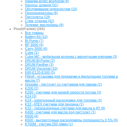
Накачка колес воздухом (9)
Насосы, шланги (31)
Обслуживание гидросистем (10)
Пеногенераторы (6)
Пистолеты (19)
Слив, откачка (42)
Тележки, маслобары (8)
Piusi(Италия) (264)
Все товары
Battery Kit (10)
Bi-Pump (7)
BP 3000 (4)
Carry 3000 (6)
Cube (1)
Cube MC - мобильная колонка с магнитными ключами (3)
DRUM BI-Pump (2)
DRUM Panther (3)
DRUM Viscomat (10)
E80-E120-E300 (5)
Filtroll - установка для перекачки и фильтрации топлива и
масла (7)
Greaster - пистолет со счетчиком для смазки (2)
K200 (2)
K200 - счетчики для низкой скорости потока (3)
K24 (3)
K24 - электронный расходомер для топлива (3)
K33 - ATEX счетчики для бензина (1)
K33 - трёхразрядные счетчики для масла и ДТ (9)
K400 - счетчики для масла под пистолет (1)
K600 (4)
K600 - высокоточные расходомеры погрешность 0,5% (6)
K700M - счетчик 250 л/мин (1)