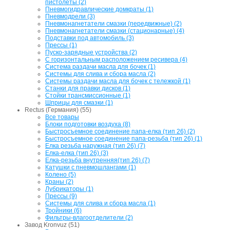
пистолеты (2)
Пневмогидравлические домкраты (1)
Пневмодрели (3)
Пневмонагнетатели смазки (передвижные) (2)
Пневмонагнетатели смазки (стационарные) (4)
Подставки под автомобиль (3)
Прессы (1)
Пуско-зарядные устройства (2)
С горизонтальным расположением ресивера (4)
Система раздачи масла для бочек (1)
Системы для слива и сбора масла (2)
Системы раздачи масла для бочек с тележкой (1)
Станки для правки дисков (1)
Стойки трансмиссионные (1)
Шприцы для смазки (1)
Rectus (Германия) (55)
Все товары
Блоки подготовки воздуха (8)
Быстросъемное соединение папа-елка (тип 26) (2)
Быстросъемное соединение папа-резьба (тип 26) (1)
Елка резьба наружная (тип 26) (7)
Елка-елка (тип 26) (3)
Елка-резьба внутренняя(тип 26) (7)
Катушки с пневмошлангами (1)
Колено (5)
Краны (2)
Лубрикаторы (1)
Прессы (9)
Системы для слива и сбора масла (1)
Тройники (6)
Фильтры-влагоотделители (2)
Завод Kronvuz (51)