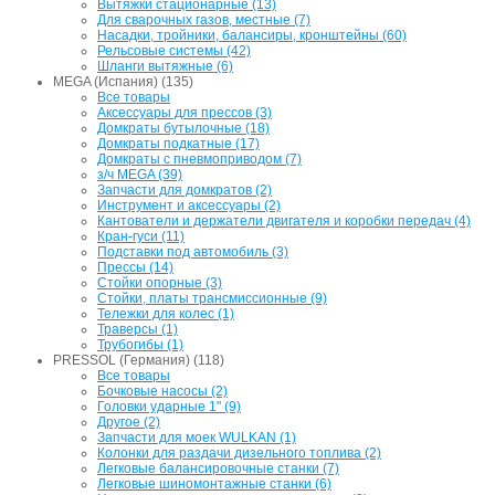
Вытяжки стационарные (13)
Для сварочных газов, местные (7)
Насадки, тройники, балансиры, кронштейны (60)
Рельсовые системы (42)
Шланги вытяжные (6)
MEGA (Испания) (135)
Все товары
Аксессуары для прессов (3)
Домкраты бутылочные (18)
Домкраты подкатные (17)
Домкраты с пневмоприводом (7)
з/ч MEGA (39)
Запчасти для домкратов (2)
Инструмент и аксессуары (2)
Кантователи и держатели двигателя и коробки передач (4)
Кран-гуси (11)
Подставки под автомобиль (3)
Прессы (14)
Стойки опорные (3)
Стойки, платы трансмиссионные (9)
Тележки для колес (1)
Траверсы (1)
Трубогибы (1)
PRESSOL (Германия) (118)
Все товары
Бочковые насосы (2)
Головки ударные 1" (9)
Другое (2)
Запчасти для моек WULKAN (1)
Колонки для раздачи дизельного топлива (2)
Легковые балансировочные станки (7)
Легковые шиномонтажные станки (6)