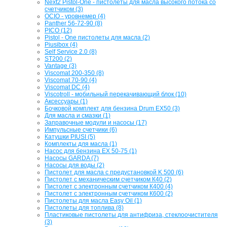
Next2 Pistol-One - пистолеты для масла высокого потока со
счетчиком (3)
OCIO - уровнемер (4)
Panther 56-72-90 (8)
PICO (12)
Pistol - One пистолеты для масла (2)
Piusibox (4)
Self Service 2.0 (8)
ST200 (2)
Vantage (3)
Viscomat 200-350 (8)
Viscomat 70-90 (4)
Viscomat DC (4)
Viscotroll - мобильный перекачивающий блок (10)
Аксессуары (1)
Бочковой комплект для бензина Drum EX50 (3)
Для масла и смазки (1)
Заправочные модули и насосы (17)
Импульсные счетчики (6)
Катушки PIUSI (5)
Комплекты для масла (1)
Насос для бензина EX 50-75 (1)
Насосы GARDA (7)
Насосы для воды (2)
Пистолет для масла с предустановкой K 500 (6)
Пистолет с механическим счетчиком К40 (2)
Пистолет с электронным счетчиком К400 (4)
Пистолет с электронным счетчиком К600 (2)
Пистолеты для масла Easy Oil (1)
Пистолеты для топлива (8)
Пластиковые пистолеты для антифриза, стеклоочистителя
(3)