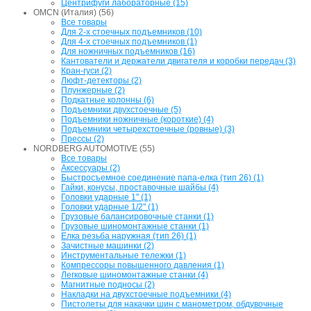
Центрифуги лабораторные (15)
OMCN (Италия) (56)
Все товары
Для 2-х стоечных подъемников (10)
Для 4-х стоечных подъемников (1)
Для ножничных подъемников (16)
Кантователи и держатели двигателя и коробки передач (3)
Кран-гуси (2)
Люфт-детекторы (2)
Плунжерные (2)
Подкатные колонны (6)
Подъемники двухстоечные (5)
Подъемники ножничные (короткие) (4)
Подъемники четырехстоечные (ровные) (3)
Прессы (2)
NORDBERG AUTOMOTIVE (55)
Все товары
Аксессуары (2)
Быстросъемное соединение папа-елка (тип 26) (1)
Гайки, конусы, проставочные шайбы (4)
Головки ударные 1" (1)
Головки ударные 1/2" (1)
Грузовые балансировочные станки (1)
Грузовые шиномонтажные станки (1)
Елка резьба наружная (тип 26) (1)
Зачистные машинки (2)
Инструментальные тележки (1)
Компрессоры повышенного давления (1)
Легковые шиномонтажные станки (4)
Магнитные подносы (2)
Накладки на двухстоечные подъемники (4)
Пистолеты для накачки шин с манометром, обдувочные