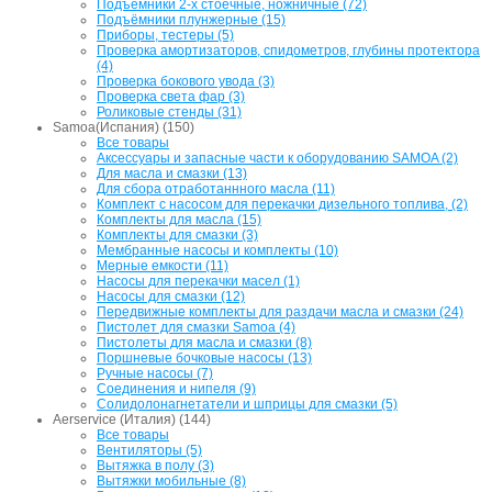
Подъёмники 2-х стоечные, ножничные (72)
Подъёмники плунжерные (15)
Приборы, тестеры (5)
Проверка амортизаторов, спидометров, глубины протектора
(4)
Проверка бокового увода (3)
Проверка света фар (3)
Роликовые стенды (31)
Samoa(Испания) (150)
Все товары
Аксессуары и запасные части к оборудованию SAMOA (2)
Для масла и смазки (13)
Для сбора отработаннного масла (11)
Комплект с насосом для перекачки дизельного топлива, (2)
Комплекты для масла (15)
Комплекты для смазки (3)
Мембранные насосы и комплекты (10)
Мерные емкости (11)
Насосы для перекачки масел (1)
Насосы для смазки (12)
Передвижные комплекты для раздачи масла и смазки (24)
Пистолет для смазки Samoa (4)
Пистолеты для масла и смазки (8)
Поршневые бочковые насосы (13)
Ручные насосы (7)
Соединения и нипеля (9)
Солидолонагнетатели и шприцы для смазки (5)
Aerservice (Италия) (144)
Все товары
Вентиляторы (5)
Вытяжка в полу (3)
Вытяжки мобильные (8)