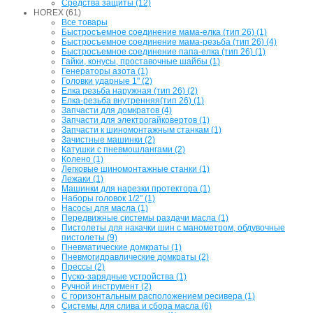
Средства защиты (12)
HOREX (61)
Все товары
Быстросъемное соединение мама-елка (тип 26) (1)
Быстросъемное соединение мама-резьба (тип 26) (4)
Быстросъемное соединение папа-елка (тип 26) (1)
Гайки, конусы, проставочные шайбы (1)
Генераторы азота (1)
Головки ударные 1" (2)
Елка резьба наружная (тип 26) (2)
Елка-резьба внутренняя(тип 26) (1)
Запчасти для домкратов (4)
Запчасти для электрогайковертов (1)
Запчасти к шиномонтажным станкам (1)
Зачистные машинки (2)
Катушки с пневмошлангами (2)
Колено (1)
Легковые шиномонтажные станки (1)
Лежаки (1)
Машинки для нарезки протектора (1)
Наборы головок 1/2" (1)
Насосы для масла (1)
Передвижные системы раздачи масла (1)
Пистолеты для накачки шин с манометром, обдувочные
пистолеты (9)
Пневматические домкраты (1)
Пневмогидравлические домкраты (2)
Прессы (2)
Пуско-зарядные устройства (1)
Ручной инструмент (2)
С горизонтальным расположением ресивера (1)
Системы для слива и сбора масла (6)