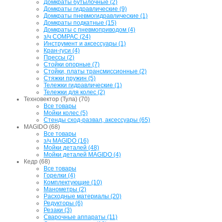
Домкраты бутылочные (2)
Домкраты гидравлические (9)
Домкраты пневмогидравлические (1)
Домкраты подкатные (15)
Домкраты с пневмоприводом (4)
з/ч COMPAC (24)
Инструмент и аксессуары (1)
Кран-гуси (4)
Прессы (2)
Стойки опорные (7)
Стойки, платы трансмиссионные (2)
Стяжки пружин (5)
Тележки гидравлические (1)
Тележки для колес (2)
Техновектор (Тула) (70)
Все товары
Мойки колес (5)
Стенды сход-развал, аксессуары (65)
MAGIDO (68)
Все товары
з/ч MAGIDO (16)
Мойки деталей (48)
Мойки деталей MAGIDO (4)
Кедр (68)
Все товары
Горелки (4)
Комплектующие (10)
Манометры (2)
Расходные материалы (20)
Редукторы (6)
Резаки (3)
Сварочные аппараты (11)