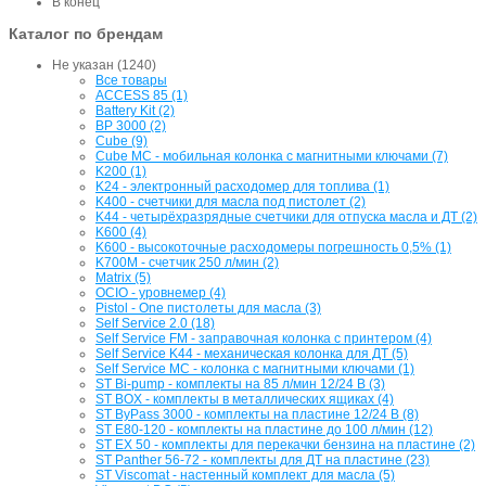
В конец
Каталог по брендам
Не указан (1240)
Все товары
ACCESS 85 (1)
Battery Kit (2)
BP 3000 (2)
Cube (9)
Cube MC - мобильная колонка с магнитными ключами (7)
K200 (1)
K24 - электронный расходомер для топлива (1)
K400 - счетчики для масла под пистолет (2)
K44 - четырёхразрядные счетчики для отпуска масла и ДТ (2)
K600 (4)
K600 - высокоточные расходомеры погрешность 0,5% (1)
K700M - счетчик 250 л/мин (2)
Matrix (5)
OCIO - уровнемер (4)
Pistol - One пистолеты для масла (3)
Self Service 2.0 (18)
Self Service FM - заправочная колонка с принтером (4)
Self Service K44 - механическая колонка для ДТ (5)
Self Service MC - колонка с магнитными ключами (1)
ST Bi-pump - комплекты на 85 л/мин 12/24 В (3)
ST BOX - комплекты в металлических ящиках (4)
ST ByPass 3000 - комплекты на пластине 12/24 В (8)
ST E80-120 - комплекты на пластине до 100 л/мин (12)
ST EX 50 - комплекты для перекачки бензина на пластине (2)
ST Panther 56-72 - комплекты для ДТ на пластине (23)
ST Viscomat - настенный комплект для масла (5)