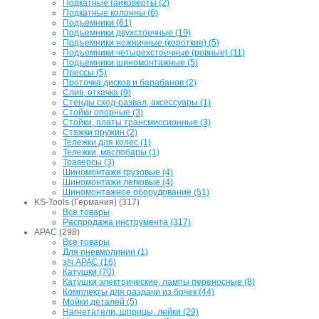
Подкатные гайковерты (2)
Подкатные колонны (6)
Подъемники (61)
Подъемники двухстоечные (19)
Подъемники ножничные (короткие) (5)
Подъемники четырехстоечные (ровные) (11)
Подъемники шиномонтажные (5)
Прессы (5)
Проточка дисков и барабанов (2)
Слив, откачка (9)
Стенды сход-развал, аксессуары (1)
Стойки опорные (3)
Стойки, платы трансмиссионные (3)
Стяжки пружин (2)
Тележки для колес (1)
Тележки, маслобары (1)
Траверсы (3)
Шиномонтажи грузовые (4)
Шиномонтажи легковые (4)
Шиномонтажное оборудование (51)
KS-Tools (Германия) (317)
Все товары
Распродажа инструмента (317)
APAC (298)
Все товары
Для пневмолинии (1)
з/ч APAC (16)
Катушки (70)
Катушки электрические, лампы переносные (8)
Комплекты для раздачи из бочек (44)
Мойки деталей (5)
Нагнетатели, шприцы, лейки (29)