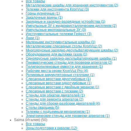
Все товары
Металлические шкафы для хранения инструментов (2)
Тележки для инструмента KronVuz (3)
Горны кузнечные (1)
Закалочные ванны (1)
Зарядные и зарядно-разрядные устройства (1)
Импульсные ЗУ с жидкокристаллическим дисплеем (2)
Импульсные многоканальные ЗУ (3)
Инструментальные тележки Гефест (3)
Лари (1)
Маленькие инструментальные шкафы (1)
Металлические слесарные столы KronVuz (2)
Многоярусные зарядно-десульфатирующие шкафы (2)
Оборудование для вытяжки газов (1)
Одноярусные зарядно-десульфатирующие шкафы (1)
Пневматические стенды для проверки агрегатов (2)
Полипропиленовые емкости для хранения (1)
Рабочие места серии KronVuz Pro (4)
Роликовые аккумуляторные стеллажи (1)
Слесарные верстаки двухтумбовые (1)
Слесарные верстаки однотумбовые (1)
Слесарные верстаки с двойным экраном (1)
Слесарные верстаки с тисками (2)
Стенды для обкатки двигателей (1)
Стенды для ремонта агрегатов (2)
Стенды для сборки-разборки двигателей (4)
Столы сварщика (5)
Тележки с подъемным механизмом (1)
Электрические стенды для проверки агрегатов (1)
Saima (Италия) (50)
Все товары
Зоны подготовки к окраске (12)