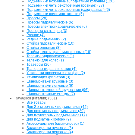
Подъёмники ножничные, подкатные колонны (120)
Подъемники четырехстоечные (ровные) (37)
Подъемники четырехстоечные (сход-развал) (6)
Подъемники шиномонтажные (5)
Прессы (28)
Прессы гидравлические (6)
Прессы электрогидравлические (6)
Проверка света фар (3)
Разное (4)
Редкие подъемники (2)
Стойки гидравлические (10)
Стойки опорные (8)
Стойки, платы трансмиссионные (18)
Тележки гидравлические (1)
Тележки для колес (1)
Траверсы (26)
Траверсы гидравлические (4)
Установки проверки света фар (2)
Утилизация фильтров (3)
Шиномонтажи грузовые (3)
Шиномонтажи легковые (6)
Шиномонтажное оборудование (96)
Шиномонтажные стенды (7)
Ravaglioli (Италия) (561)
Все товары
Для 2-х стоечных подъемников (44)
Для ножничных подъемников (39)
Для плунжерных подъемников (17)
Для подкатных колонн (9)
Аксессуары для балансировок (1)
Балансировки грузовые (3)
Балансировки легковые (4)