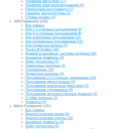
Проверка света фар (17)
Проверка электрооборудования (9)
Распродажа инструмента (1)
Сканеры, мотортестеры (1)
Стяжки пружин (4)
Slift (Германия) (192)
Все товары
Для 2-х стоечных подъемников (9)
Для 4-х стоечных подъемников (8)
Для ножничных подъемников (15)
Для плунжерных подъемников (12)
Для подкатных колонн (5)
Truck Lift System (36)
Домкраты канавные, системы подпора (28)
Канавные домкраты (3)
Люфт-детекторы (2)
Ножничные длинные (4)
Плунжерные (16)
Подкатные колонны (4)
Подъёмники 2-х стоечные, ножничные (24)
Подъемники двухстоечные (4)
Подъемники ножничные (короткие) (2)
Подъёмники плунжерные (9)
Подъемники четырехстоечные (ровные) (4)
Стойки опорные (3)
Траверсы (4)
Maha (Германия) (182)
Все товары
Диагностические линии (8)
Диагностические стенды (32)
Канавные домкраты (5)
Люфт-детекторы (4)