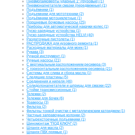
Пневмогайковерты ударные 1" (грузовые) (1)
Пневмонагнетатели смазки (передвижные) (1)
Подъёмники (1)
Подъемники для мототехники (2)
Подъёмники мотоциклетные (1)
Поршневые бочковые насосы (25)
Приборы для автоматической накачки колес (1)
Пуско-зарядные устройства (1)
Пуско-зарядные устройства HELVI (40)
Раздаточные пистолеты (1)
РАСПРОДАЖА для кузовного ремонта (1)
Расходные материалы для моек (1)
Рукава (3)
Ручной инструмент (1)
Ручные насосы (21)
С вертикальным расположением ресивера (3)
С горизонтальным расположением ресивера (21)
Системы для слива и сбора масла (1)
Следящие пластины (5)
Соединения и нипеля (46)
Солидолонагнетатели и шприцы для смазки (22)
Стойки трансмиссионные (1)
Тележки (2)
Тележки для бочек (6)
Траверсы (3)
Фильтра (2)
Фильтры тонкой очистки с металличекским катриджем (1)
Частные заправочные колонки (2)
Четырехстоечные подъемники (1)
Шиномонтаж "ПОД КЛЮЧ" (2)
Шланги для масла (2)
Шланги ПВХ прямые (1)