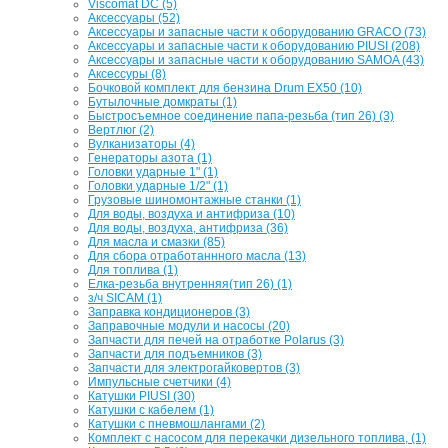
Viscomat DC (5)
Аксессуары (52)
Аксессуары и запасные части к оборудованию GRACO (73)
Аксессуары и запасные части к оборудованию PIUSI (208)
Аксессуары и запасные части к оборудованию SAMOA (43)
Аксессуры (8)
Бочковой комплект для бензина Drum EX50 (10)
Бутылочные домкраты (1)
Быстросъемное соединение папа-резьба (тип 26) (3)
Вертлюг (2)
Вулканизаторы (4)
Генераторы азота (1)
Головки ударные 1" (1)
Головки ударные 1/2" (1)
Грузовые шиномонтажные станки (1)
Для воды, воздуха и антифриза (10)
Для воды, воздуха, антифриза (36)
Для масла и смазки (85)
Для сбора отработаннного масла (13)
Для топлива (1)
Елка-резьба внутренняя(тип 26) (1)
з/ч SICAM (1)
Заправка кондиционеров (3)
Заправочные модули и насосы (20)
Запчасти для печей на отработке Polarus (3)
Запчасти для подъемников (3)
Запчасти для электрогайковертов (3)
Импульсные счетчики (4)
Катушки PIUSI (30)
Катушки с кабелем (1)
Катушки с пневмошлангами (2)
Комплект с насосом для перекачки дизельного топлива, (1)