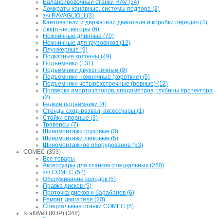
Балансировочный станки RAV (54)
Домкраты канавные, системы подпора (2)
з/ч RAVAGLIOLI (3)
Кантователи и держатели двигателя и коробки передач (4)
Люфт-детекторы (6)
Ножничные длинные (70)
Ножничные для грузовиков (12)
Плунжерные (9)
Подкатные колонны (49)
Подъёмники (131)
Подъемники двухстоечные (9)
Подъемники ножничные (короткие) (5)
Подъемники четырехстоечные (ровные) (12)
Проверка амортизаторов, спидометров, глубины протектора
(2)
Редкие подъемники (4)
Стенды сход-развал, аксессуары (1)
Стойки опорные (3)
Траверсы (7)
Шиномонтажи грузовые (3)
Шиномонтажи легковые (5)
Шиномонтажное оборудование (53)
COMEC (353)
Все товары
Аксессуары для станков специальных (260)
з/ч COMEC (52)
Обслуживание колодок (5)
Правка дисков (5)
Проточка дисков и барабанов (6)
Ремонт двигателя (20)
Специальные станки COMEC (5)
KraftWell (КНР) (348)