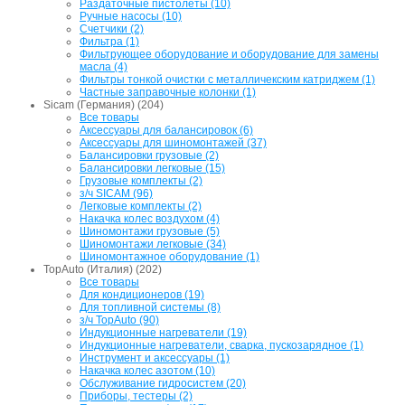
Раздаточные пистолеты (10)
Ручные насосы (10)
Счетчики (2)
Фильтра (1)
Фильтрующее оборудование и оборудование для замены
масла (4)
Фильтры тонкой очистки с металличекским катриджем (1)
Частные заправочные колонки (1)
Sicam (Германия) (204)
Все товары
Аксессуары для балансировок (6)
Аксессуары для шиномонтажей (37)
Балансировки грузовые (2)
Балансировки легковые (15)
Грузовые комплекты (2)
з/ч SICAM (96)
Легковые комплекты (2)
Накачка колес воздухом (4)
Шиномонтажи грузовые (5)
Шиномонтажи легковые (34)
Шиномонтажное оборудование (1)
TopAuto (Италия) (202)
Все товары
Для кондиционеров (19)
Для топливной системы (8)
з/ч TopAuto (90)
Индукционные нагреватели (19)
Индукционные нагреватели, сварка, пускозарядное (1)
Инструмент и аксессуары (1)
Накачка колес азотом (10)
Обслуживание гидросистем (20)
Приборы, тестеры (2)