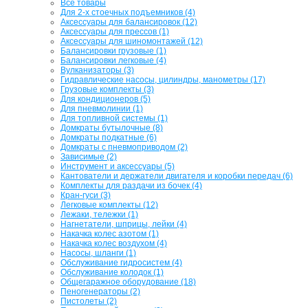
Все товары
Для 2-х стоечных подъемников (4)
Аксессуары для балансировок (12)
Аксессуары для прессов (1)
Аксессуары для шиномонтажей (12)
Балансировки грузовые (1)
Балансировки легковые (4)
Вулканизаторы (3)
Гидравлические насосы, цилиндры, манометры (17)
Грузовые комплекты (3)
Для кондиционеров (5)
Для пневмолинии (1)
Для топливной системы (1)
Домкраты бутылочные (8)
Домкраты подкатные (6)
Домкраты с пневмоприводом (2)
Зависимые (2)
Инструмент и аксессуары (5)
Кантователи и держатели двигателя и коробки передач (6)
Комплекты для раздачи из бочек (4)
Кран-гуси (3)
Легковые комплекты (12)
Лежаки, тележки (1)
Нагнетатели, шприцы, лейки (4)
Накачка колес азотом (1)
Накачка колес воздухом (4)
Насосы, шланги (1)
Обслуживание гидросистем (4)
Обслуживание колодок (1)
Общегаражное оборудование (18)
Пеногенераторы (2)
Пистолеты (2)